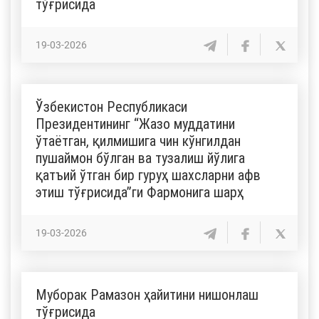
тўғрисида
19-03-2026
Ўзбекистон Республикаси
Президентининг “Жазо муддатини
ўтаётган, қилмишига чин кўнгилдан
пушаймон бўлган ва тузалиш йўлига
қатъий ўтган бир гуруҳ шахсларни афв
этиш тўғрисида”ги Фармонига шарҳ
19-03-2026
Муборак Рамазон ҳайитини нишонлаш
тўғрисида