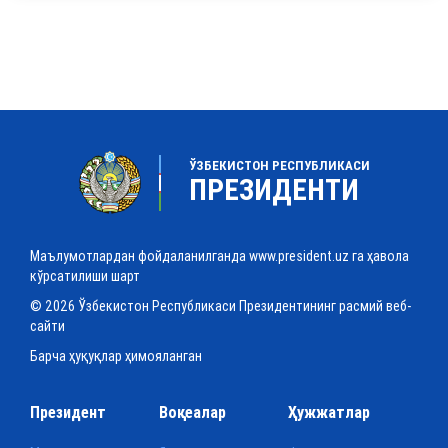
ЎЗБЕКИСТОН РЕСПУБЛИКАСИ
ПРЕЗИДЕНТИ
Маълумотлардан фойдаланилганда www.president.uz га ҳавола
кўрсатилиши шарт
© 2026 Ўзбекистон Республикаси Президентининг расмий веб-
сайти
Барча ҳуқуқлар ҳимояланган
Президент
Воқеалар
Ҳужжатлар