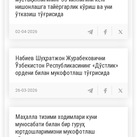
нишонлашга тайёргарлик кўриш ва уни
ўтказиш тўғрисида
02-04-2026
Набиев Шуҳратжон Журабековични
Ўзбекистон Республикасининг «Дўстлик»
ордени билан мукофотлаш тўғрисида
26-03-2026
Маҳалла тизими ходимлари куни
муносабати билан бир гуруҳ
юртдошларимизни мукофотлаш