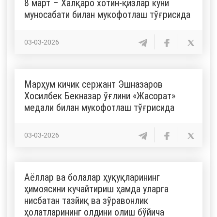
8 март – Халқаро хотин-қизлар куни
муносабати билан мукофотлаш тўғрисида
03-03-2026
Марҳум кичик сержант Эшназаров
Хосилбек Бекназар ўғлини «Жасорат»
медали билан мукофотлаш тўғрисида
03-03-2026
Аёллар ва болалар ҳуқуқларининг
ҳимоясини кучайтириш ҳамда уларга
нисбатан тазйиқ ва зўравонлик
ҳолатларининг олдини олиш бўйича