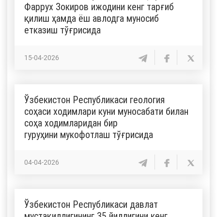
Фаррух Зокиров ижодини кенг тарғиб
қилиш ҳамда ёш авлодга муносиб
етказиш тўғрисида
15-04-2026
Ўзбекистон Республикаси геология
соҳаси ходимлари куни муносабати билан
соҳа ходимларидан бир
гуруҳини мукофотлаш тўғрисида
04-04-2026
Ўзбекистон Республикаси давлат
мустақиллигининг 35 йиллигини кенг