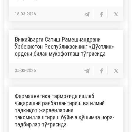
18-03-2026
Вижайварги Сатиш Рамешчандрани
Ўзбекистон Республикасининг «Дўстлик»
ордени билан мукофотлаш тўғрисида
05-03-2026
Фармацевтика тармоғида ишлаб
чиқаришни рағбатлантириш ва илмий
тадқиқот жараёнларини
такомиллаштириш бўйича қўшимча чора-
тадбирлар тўғрисида