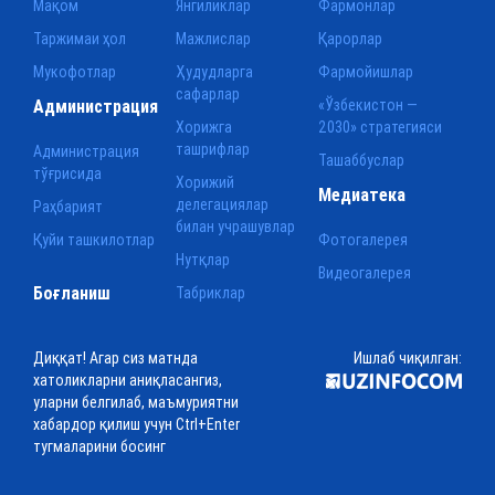
Мақом
Янгиликлар
Фармонлар
Таржимаи ҳол
Мажлислар
Қарорлар
Мукофотлар
Ҳудудларга
Фармойишлар
сафарлар
Администрация
«Ўзбекистон —
Хорижга
2030» стратегияси
ташрифлар
Администрация
Ташаббуслар
тўғрисида
Хорижий
Медиатека
делегациялар
Раҳбарият
билан учрашувлар
Қуйи ташкилотлар
Фотогалерея
Нутқлар
Видеогалерея
Боғланиш
Табриклар
Диққат! Агар сиз матнда
Ишлаб чиқилган:
хатоликларни аниқласангиз,
уларни белгилаб, маъмуриятни
хабардор қилиш учун Ctrl+Enter
тугмаларини босинг