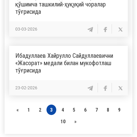
қўшимча ташкилий-ҳуқуқий чоралар
тўғрисида
03-03-2026
Ибадуллаев Хайрулло Сайдуллаевични
«Жасорат» медали билан мукофотлаш
тўғрисида
23-02-2026
«
1
2
3
4
5
6
7
8
9
10
»