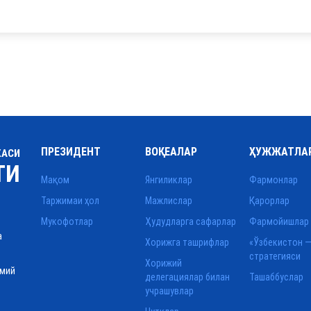
ПРЕЗИДЕНТ
ВОҚЕАЛАР
ҲУЖЖАТЛА
КАСИ
ТИ
Мақом
Янгиликлар
Фармонлар
Таржимаи ҳол
Мажлислар
Қарорлар
Мукофотлар
Ҳудудларга сафарлар
Фармойишлар
а
Хорижга ташрифлар
«Ўзбекистон —
стратегияси
Хорижий
смий
делегациялар билан
Ташаббуслар
учрашувлар