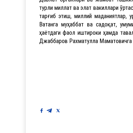
турли миллат ва элат вакиллари ўрта
тарғиб этиш, миллий маданиятлар, 
Ватанга муҳаббат ва садоқат, умум
ҳаётдаги фаол иштироки ҳамда тавал
Джаббаров Рахматулла Маматовичг