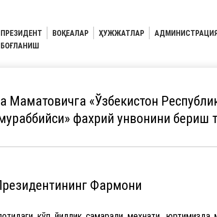
ПРЕЗИДЕНТ
ВОҚЕАЛАР
ҲУЖЖАТЛАР
АДМИНИСТРАЦИ
БОҒЛАНИШ
 Маматовичга «Ўзбекистон Республик
мураббийси» фахрий унвонини бериш 
 Президентининг Фармони
отидаги кўп йиллик самарали меҳнати, юртимизда м