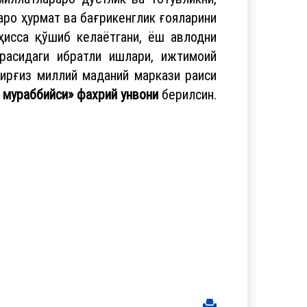
аро ҳурмат ва бағрикенглик ғояларини
ҳисса қўшиб келаётгани, ёш авлодни
орасидаги ибратли ишлари, ижтимоий
қирғиз миллий маданий маркази раиси
 мураббийси» фахрий унвони
берилсин.