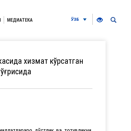
ЎЗБ
Я
МЕДИАТЕКА
асида хизмат кўрсатган
тўғрисида
иллатлараро дўстлик ва тотувликни,