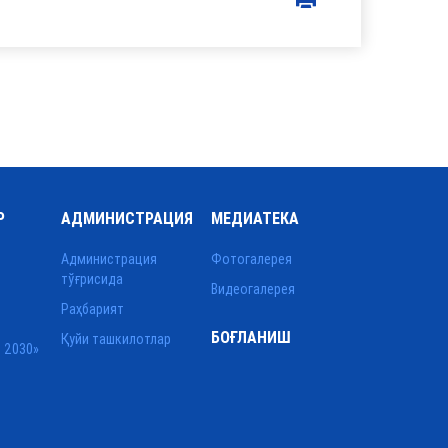
Р
АДМИНИСТРАЦИЯ
МЕДИАТЕКА
Администрация
Фотогалерея
тўғрисида
Видеогалерея
Раҳбарият
БОҒЛАНИШ
Қуйи ташкилотлар
 2030»