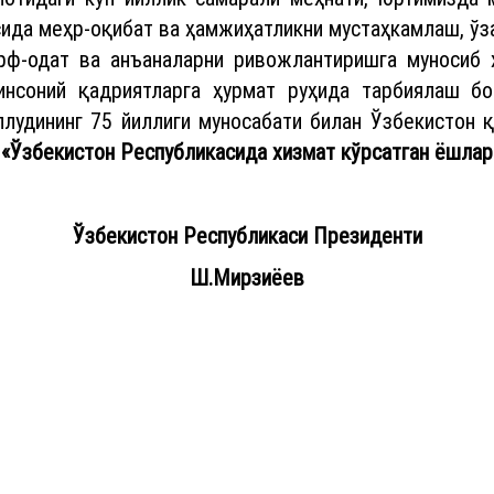
сида меҳр-оқибат ва ҳамжиҳатликни мустаҳкамлаш, ўз
урф-одат ва анъаналарни ривожлантиришга муносиб 
инсоний қадриятларга ҳурмат руҳида тарбиялаш б
лудининг 75 йиллиги муносабати билан Ўзбекистон 
а
«Ўзбекистон Республикасида хизмат кўрсатган ёшлар
Ўзбекистон Республикаси Президенти
Ш.Мирзиёев