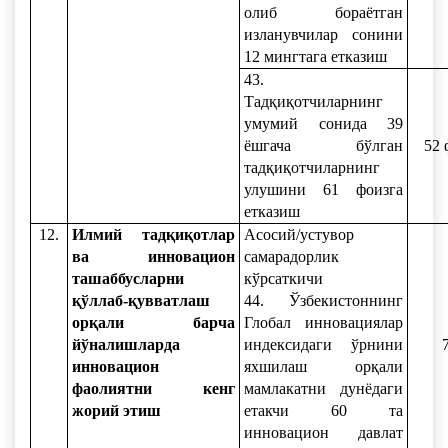
олиб бораётган
изланувчилар сонини
12 мингтага етказиш
43.
Тадқиқотчиларнинг
умумий сонида 39
ёшгача бўлган
52 
тадқиқотчиларнинг
улушини 61 фоизга
етказиш
12.
Илмий тадқиқотлар
Асосий/устувор
ва инновацион
самарадорлик
ташаббусларни
кўрсаткичи
қўллаб-қувватлаш
44. Ўзбекистоннинг
орқали барча
Глобал инновациялар
йўналишларда
индексидаги ўрнини
инновацион
яхшилаш орқали
фаолиятни кенг
мамлакатни дунёдаги
жорий этиш
етакчи 60 та
инновацион давлат