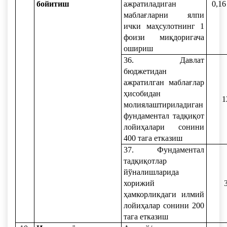
бойитиш
ажратиладиган
0,16
маблағларни ялпи
ички маҳсулотнинг 1
фоизи миқдоригача
ошириш
36. Давлат
бюджетидан
ажратилган маблағлар
ҳисобидан
1
молиялаштириладиган
фундаментал тадқиқот
лойиҳалари сонини
400 тага етказиш
37. Фундаментал
тадқиқотлар
йўналишларида
хорижий
ҳамкорликдаги илмий
лойиҳалар сонини 200
тага етказиш