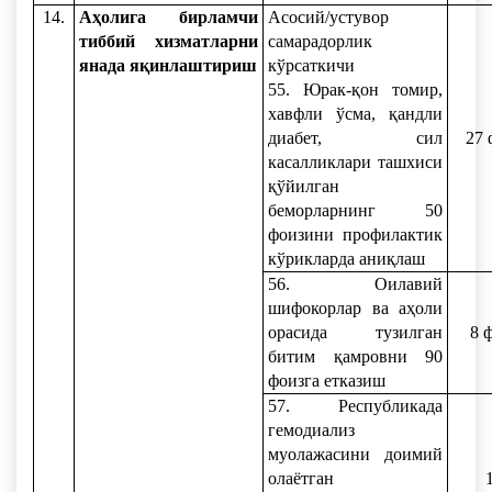
14.
Аҳолига бирламчи
Асосий/устувор
тиббий хизматларни
самарадорлик
янада яқинлаштириш
кўрсаткичи
55. Юрак-қон томир,
хавфли ўсма, қандли
диабет, сил
27 
касалликлари ташхиси
қўйилган
беморларнинг 50
фоизини профилактик
кўрикларда аниқлаш
56. Оилавий
шифокорлар ва аҳоли
орасида тузилган
8 
битим қамровни 90
фоизга етказиш
57. Республикада
гемодиализ
муолажасини доимий
олаётган