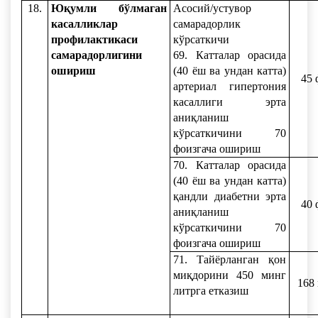
18.
Юқумли бўлмаган
Асосий/устувор
касалликлар
самарадорлик
профилактикаси
кўрсаткичи
самарадорлигини
69. Катталар орасида
ошириш
(40 ёш ва ундан катта)
45 
артериал гипертония
касаллиги эрта
аниқланиш
кўрсаткичини 70
фоизгача ошириш
70. Катталар орасида
(40 ёш ва ундан катта)
қандли диабетни эрта
40 
аниқланиш
кўрсаткичини 70
фоизгача ошириш
71. Тайёрланган қон
миқдорини 450 минг
168
литрга етказиш