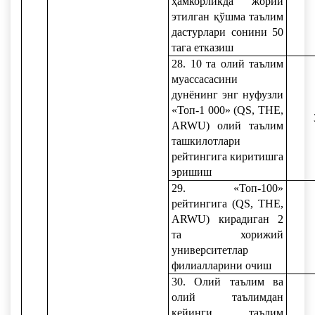
ҳамкорликда жорий
этилган қўшма таълим
дастурлари сонини 50
тага етказиш
28. 10 та олий таълим
муассасасини
дунёнинг энг нуфузли
«Топ-1 000» (QS, TНE,
ARWU) олий таълим
ташкилотлари
рейтингига киритишга
эришиш
29. «Топ-100»
рейтингига (QS, TНE,
ARWU) кирадиган 2
та хорижий
университетлар
филиалларини очиш
30. Олий таълим ва
олий таълимдан
кейинги таълим