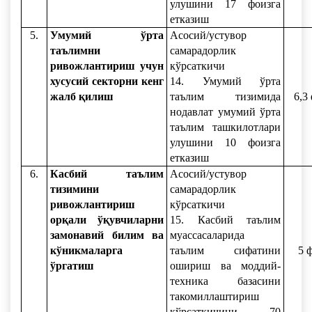
улушини 17 фоизга
етказиш
5.
Умумий ўрта
Асосий/устувор
таълимни
самарадорлик
ривожлантириш учун
кўрсаткичи
хусусий секторни кенг
14. Умумий ўрта
жалб қилиш
таълим тизимида
6,3
нодавлат умумий ўрта
таълим ташкилотлари
улушини 10 фоизга
етказиш
6.
Касбий таълим
Асосий/устувор
тизимини
самарадорлик
ривожлантириш
кўрсаткичи
орқали ўқувчиларни
15. Касбий таълим
замонавий билим ва
муассасаларида
кўникмаларга
таълим сифатини
5 
ўргатиш
ошириш ва моддий-
техника базасини
такомиллаштириш
кўрсаткичини 70