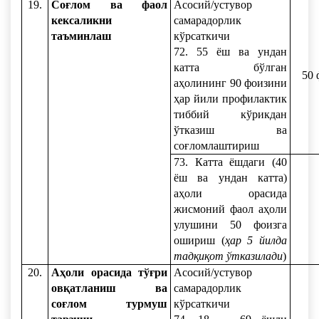
19.
Соғлом ва фаол
Асосий/устувор
кексаликни
самарадорлик
таъминлаш
кўрсаткичи
72. 55 ёш ва ундан
катта бўлган
50 
аҳолининг 90 фоизини
ҳар йили профилактик
тиббий кўрикдан
ўтказиш ва
соғломлаштириш
73. Катта ёшдаги (40
ёш ва ундан катта)
аҳоли орасида
жисмоний фаол аҳоли
улушини 50 фоизга
ошириш (
ҳар 5 йилда
тадқиқот ўтказилади
)
20.
Аҳоли орасида тўғри
Асосий/устувор
овқатланиш ва
самарадорлик
соғлом турмуш
кўрсаткичи