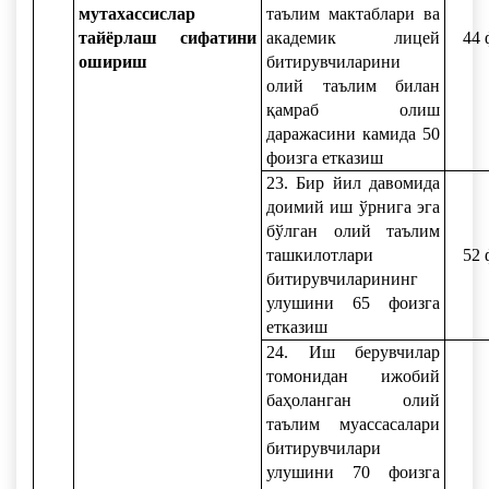
мутахассислар
таълим мактаблари ва
тайёрлаш сифатини
академик лицей
44 
ошириш
битирувчиларини
олий таълим билан
қамраб олиш
даражасини камида 50
фоизга етказиш
23. Бир йил давомида
доимий иш ўрнига эга
бўлган олий таълим
ташкилотлари
52 
битирувчиларининг
улушини 65 фоизга
етказиш
24. Иш берувчилар
томонидан ижобий
баҳоланган олий
таълим муассасалари
битирувчилари
улушини 70 фоизга