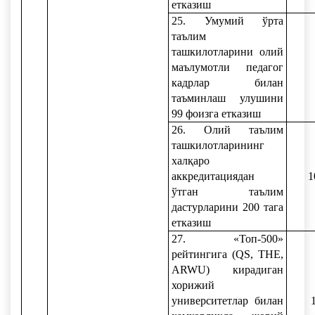
етказиш
25. Умумий ўрта
таълим
ташкилотларини олий
маълумотли педагог
кадрлар билан
таъминлаш улушини
99 фоизга етказиш
26. Олий таълим
ташкилотларининг
халқаро
аккредитациядан
1
ўтган таълим
дастурларини 200 тага
етказиш
27. «Топ-500»
рейтингига (QS, TНE,
ARWU) кирадиган
хорижий
университетлар билан