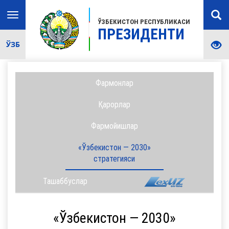
Toggle
ЎЗБЕКИСТОН РЕСПУБЛИКАСИ
navigation
ПРЕЗИДЕНТИ
ЎЗБ
Фармонлар
Қарорлар
Фармойишлар
«Ўзбекистон — 2030»
стратегияси
Ташаббуслар
«Ўзбекистон — 2030»