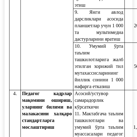
этиш
9. Янги авлод
дарсликлари асосида
планшетлар учун 1 000
2
та мультимедиа
дастурларини яратиш
10. Умумий ўрта
таълим
ташкилотларига жалб
этилган хорижий тил
5
мутахассисларининг
йиллик сонини 1 000
нафарга етказиш
4.
Педагог кадрлар
Асосий/устувор
мақомини ошириш,
самарадорлик
уларнинг билими ва
кўрсаткичи
малакасини халқаро
11. Мактабгача таълим
стандартларга
ташкилотлари ва
мослаштириш
умумий ўрта таълим
1
муассасалари педагог