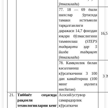
ўтказилади
)
77. 18 — 69 ёшли
шахслар ўртасида
тамаки истеъмоли
тарқалганлиги
даражаси 14,7 фоиздан
16,5
юқори бўлмаслигини
таъминлаш (
STEPS
тадқиқоти ҳар 5
йилда тадқиқот
ўтказилади
)
78. Камқонлик билан
касалланиш
кўрсаткичини 3 100
3 3
дан камайтириш (100
минг аҳолига
нисбатан)
21.
Тиббиёт соҳасида
Асосий/устувор
рақамли
самарадорлик
технологияларни кенг
кўрсаткичи