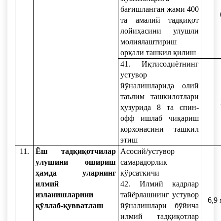
бағишланган жами 400
та амалий тадқиқот
лойиҳасини улушли
молиялаштириш
орқали ташкил қилиш
41. Иқтисодиётнинг
устувор
йўналишларида олий
таълим ташкилотлари
ҳузурида 8 та спин-
офф ишлаб чиқариш
корхонасини ташкил
этиш
11.
Ёш тадқиқотчилар
Асосий/устувор
улушини ошириш
самарадорлик
ҳамда уларнинг
кўрсаткичи
илмий
42. Илмий кадрлар
изланишларини
тайёрлашнинг устувор
6,9
қўллаб-қувватлаш
йўналишлари бўйича
илмий тадқиқотлар