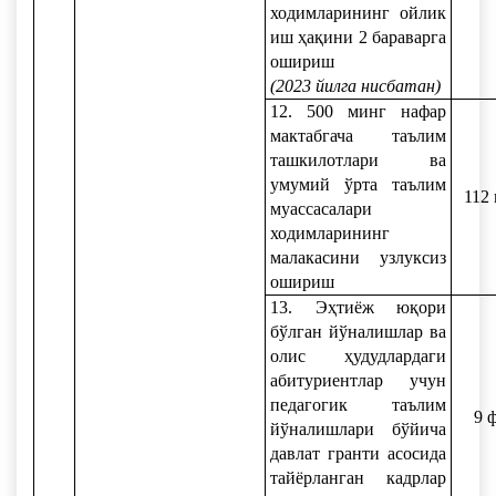
ходимларининг ойлик
иш ҳақини 2 бараварга
ошириш
(2023 йилга нисбатан)
12. 500 минг нафар
мактабгача таълим
ташкилотлари ва
умумий ўрта таълим
112
муассасалари
ходимларининг
малакасини узлуксиз
ошириш
13. Эҳтиёж юқори
бўлган йўналишлар ва
олис ҳудудлардаги
абитуриентлар учун
педагогик таълим
9 
йўналишлари бўйича
давлат гранти асосида
тайёрланган кадрлар