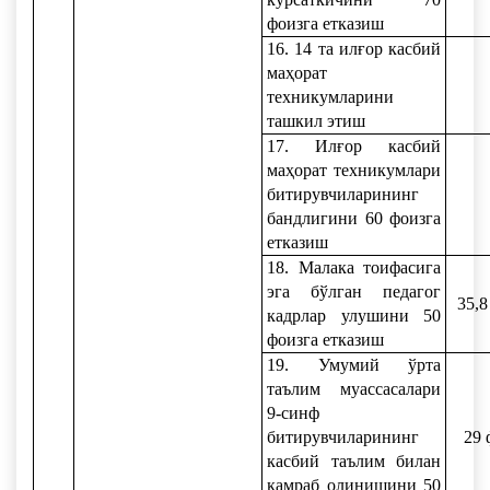
фоизга етказиш
16. 14 та илғор касбий
маҳорат
техникумларини
ташкил этиш
17. Илғор касбий
маҳорат техникумлари
битирувчиларининг
бандлигини 60 фоизга
етказиш
18. Малака тоифасига
эга бўлган педагог
35,8
кадрлар улушини 50
фоизга етказиш
19. Умумий ўрта
таълим муассасалари
9-синф
битирувчиларининг
29 
касбий таълим билан
қамраб олинишини 50