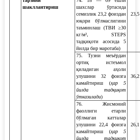
тарзини
74. 18 — 69 ёшли
шакллантириш
шахслар ўртасида
семизлик 23,2 фоиздан
23,5
юқори бўлмаслигини
таъминлаш (ТВИ ≥30
кг/м², STEPS
тадқиқоти асосида 5
йилда бир маротаба)
75. Тузни меъёрдан
ортиқ истеъмол
қиладиган аҳоли
улушини 32 фоизга
36,2
камайтириш (
ҳар 5
йилда тадқиқот
ўтказилади
)
76. Жисмоний
фаоллиги етарли
бўлмаган катталар
улушини 22,4 фоизга
26,1
камайтириш (
ҳар 5
йилда тадқиқот