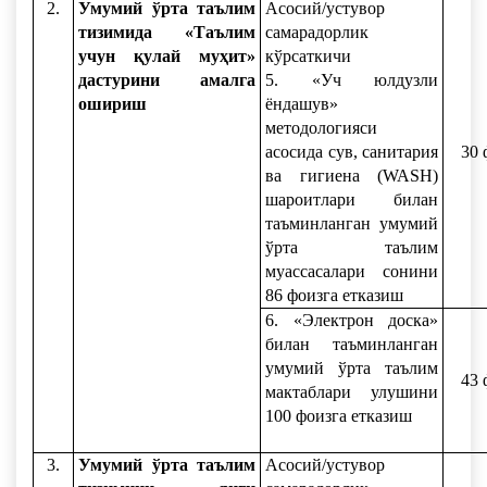
2.
Умумий ўрта таълим
Асосий/устувор
тизимида «Таълим
самарадорлик
учун қулай муҳит»
кўрсаткичи
дастурини амалга
5. «Уч юлдузли
ошириш
ёндашув»
методологияси
асосида сув, санитария
30 
ва гигиена (WASН)
шароитлари билан
таъминланган умумий
ўрта таълим
муассасалари сонини
86 фоизга етказиш
6. «Электрон доска»
билан таъминланган
умумий ўрта таълим
43 
мактаблари улушини
100 фоизга етказиш
3.
Умумий ўрта таълим
Асосий/устувор