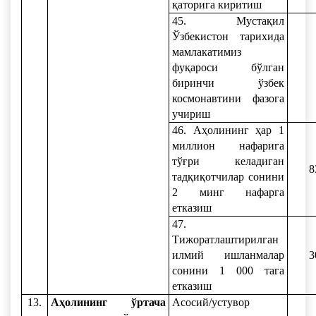
қаторига киритиш
45. Мустақил
Ўзбекистон тарихида
мамлакатимиз
фуқароси бўлган
биринчи ўзбек
космонавтини фазога
учириш
46. Аҳолининг ҳар 1
миллион нафарига
тўғри келадиган
8
тадқиқотчилар сонини
2 минг нафарга
етказиш
47.
Тижоратлаштирилган
илмий ишланмалар
3
сонини 1 000 тага
етказиш
13.
Аҳолининг ўртача
Асосий/устувор