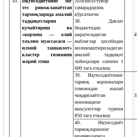
10.
Иқтисодиётнинг энг
Асосий/устувор
тез ривожланаётган
самарадорлик
тармоқларида амалий
кўрсаткичи
тадқиқотларни
38. Давлат
кучайтириш ва
бюджетидан
«корхона — олий
ажратиладиган
4
таълим муассасаси —
маблағлар ҳисобидан
илмий ташкилот»
молиялаштириладиган
кластер тизимини
амалий тадқиқот
жорий этиш
лойиҳалари сонини 1
600 тага етказиш
39. Иқтисодиётнинг
тармоқ корхоналари
томонидан ишлаб
чиқарилаётган
3
инновацион
маҳсулотлар турини
850 тага етказиш
40. Иқтисодиёт
тармоқларининг
муаммоларига