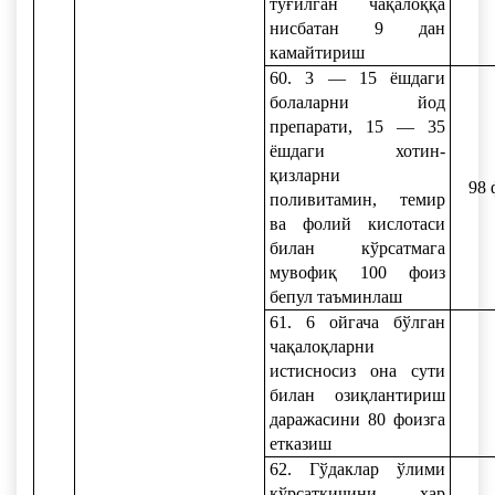
туғилган чақалоққа
нисбатан 9 дан
камайтириш
60. 3 — 15 ёшдаги
болаларни йод
препарати, 15 — 35
ёшдаги хотин-
қизларни
98 
поливитамин, темир
ва фолий кислотаси
билан кўрсатмага
мувофиқ 100 фоиз
бепул таъминлаш
61. 6 ойгача бўлган
чақалоқларни
истисносиз она сути
билан озиқлантириш
даражасини 80 фоизга
етказиш
62. Гўдаклар ўлими
кўрсаткичини ҳар