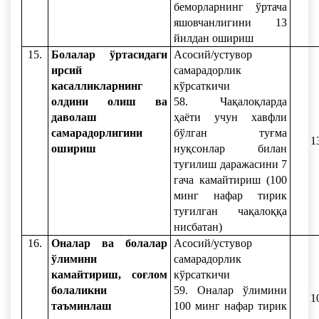
беморларнинг ўртача
яшовчанлигини 13
йилдан ошириш
15.
Болалар ўртасидаги
Асосий/устувор
ирсий
самарадорлик
касалликларнинг
кўрсаткичи
олдини олиш ва
58. Чақалоқларда
даволаш
ҳаёти учун хавфли
самарадорлигини
бўлган туғма
1
ошириш
нуқсонлар билан
туғилиш даражасини 7
гача камайтириш (100
минг нафар тирик
туғилган чақалоққа
нисбатан)
16.
Оналар ва болалар
Асосий/устувор
ўлимини
самарадорлик
камайтириш, соғлом
кўрсаткичи
болаликни
59. Оналар ўлимини
1
таъминлаш
100 минг нафар тирик