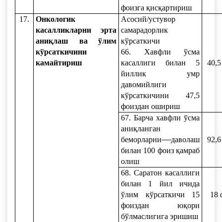
фоизга қисқартириш
17.
Онкологик
Асосий/устувор
касалликларни эрта
самарадорлик
аниқлаш ва ўлим
кўрсаткичи
кўрсаткичини
66. Хавфли ўсма
камайтириш
касаллиги билан 5
40,5
йиллик умр
давомийлиги
кўрсаткичини 47,5
фоиздан ошириш
67. Барча хавфли ўсма
аниқланган
беморларни
даволаш
92,6
билан 100 фоиз қамраб
олиш
68. Саратон касаллиги
билан 1 йил ичида
ўлим кўрсаткичи 15
18 
фоиздан юқори
бўлмаслигига эришиш