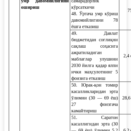
умр давомийлигини
самарадорлик
ошириш
кўрсаткичи
7
48. Ўртача умр кўриш
давомийлигини 78
ёшга етказиш
49. Давлат
бюджетидан соғлиқни
сақлаш соҳасига
ажратиладиган
2,4
маблағлар улушини
2030 йилга қадар ялпи
ички маҳсулотнинг 5
фоизига етказиш
50. Юрак-қон томир
касалликларидан эрта
ўлимни (30 — 69 ёш)
28,6
27 фоизгача
камайтириш
51. Саратон
касаллигидан эрта (30
— 69 ёш) ўлимни 5,2
6,2