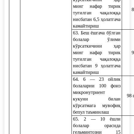
минг нафар тирик
8
туғилган чақалоққа
нисбатан 6,5 ҳолатгача
камайтириш
63. Беш ёшгача бўлган
болалар ўлими
кўрсаткичини ҳар
минг нафар тирик
9
туғилган чақалоққа
нисбатан 9 ҳолатгача
камайтириш
64. 6 — 23 ойлик
болаларни 100 фоиз
микронутриент
98 
кукуни билан
кўрсатмага мувофиқ
бепул таъминлаш
65. 2 — 10 ёшли
болалар орасида
гельминтозни 15