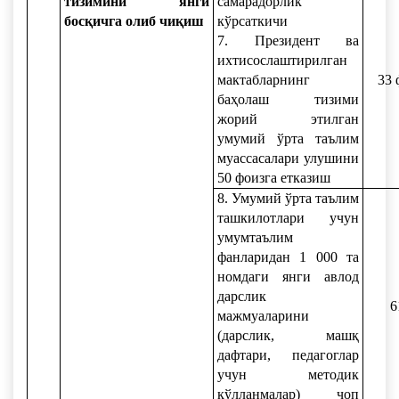
тизимини янги
самарадорлик
босқичга олиб чиқиш
кўрсаткичи
7. Президент ва
ихтисослаштирилган
мактабларнинг
33 
баҳолаш тизими
жорий этилган
умумий ўрта таълим
муассасалари улушини
50 фоизга етказиш
8. Умумий ўрта таълим
ташкилотлари учун
умумтаълим
фанларидан 1 000 та
номдаги янги авлод
дарслик
6
мажмуаларини
(дарслик, машқ
дафтари, педагоглар
учун методик
қўлланмалар) чоп