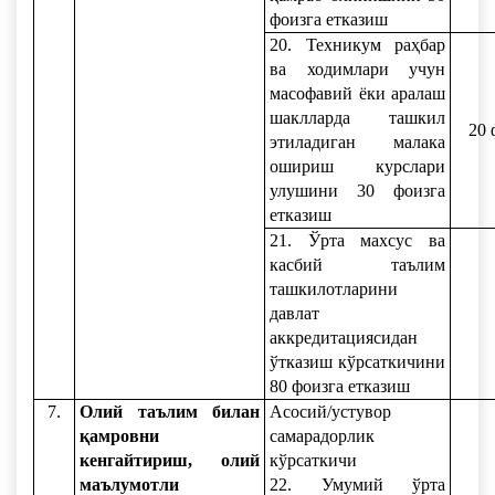
фоизга етказиш
20. Техникум раҳбар
ва ходимлари учун
масофавий ёки аралаш
шаклларда ташкил
20 
этиладиган малака
ошириш курслари
улушини 30 фоизга
етказиш
21. Ўрта махсус ва
касбий таълим
ташкилотларини
давлат
аккредитациясидан
ўтказиш кўрсаткичини
80 фоизга етказиш
7.
Олий таълим билан
Асосий/устувор
қамровни
самарадорлик
кенгайтириш, олий
кўрсаткичи
маълумотли
22. Умумий ўрта