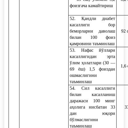
фоизгача камайтириш
52. Қандли диабет
касаллиги бор
беморларни даволаш
92 
билан 100 фоиз
қамровини таъминлаш
53. Нафас йўллари
касаллигидан эрта
ўлим ҳолатлари (30 —
1,6
69 ёш) 1,5 фоиздан
ошмаслигини
таъминлаш
54. Сил касаллиги
билан касалланиш
даражаси 100 минг
аҳолига нисбатан 33
3
дан юқори
бўлмаслигини
таъминлаш