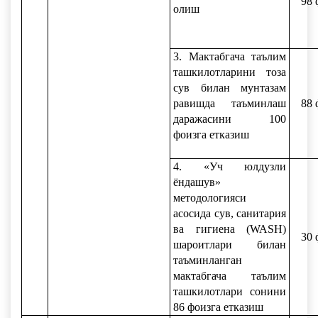
98 
олиш
3. Мактабгача таълим
ташкилотларини тоза
сув билан мунтазам
равишда таъминлаш
88 
даражасини 100
фоизга етказиш
4. «Уч юлдузли
ёндашув»
методологияси
асосида сув, санитария
ва гигиена (WASН)
30 
шароитлари билан
таъминланган
мактабгача таълим
ташкилотлари сонини
86 фоизга етказиш