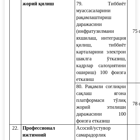
жорий қилиш
79. Тиббиёт
муассасаларини
рақамлаштириш
даражасини
(инфратузилмани
75 
яхшилаш, интеграция
қилиш, тиббиёт
карталарини электрон
шаклга ўтказиш,
кадрлар салоҳиятини
ошириш) 100 фоизга
етказиш
80. Рақамли соғлиқни
сақлаш ягона
платформаси тўлиқ
78 
жорий этилиши
даражасини 100
фоизга етказиш
22.
Профессионал
Асосий/устувор
ижтимоий
самарадорлик