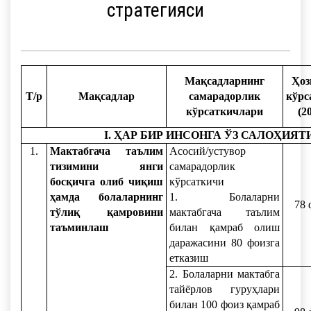
стратегияси
Мақсадларнинг
Ҳоз
Т/р
Мақсадлар
самарадорлик
кўрс
кўрсаткичлари
(2
I. ҲАР БИР ИНСОНГА ЎЗ САЛОҲИ
1.
Мактабгача таълим
Асосий/устувор
тизимини янги
самарадорлик
босқичга олиб чиқиш
кўрсаткичи
ҳамда болаларнинг
1. Болаларни
78 
тўлиқ қамровини
мактабгача таълим
таъминлаш
билан қамраб олиш
даражасини 80 фоизга
етказиш
2. Болаларни мактабга
тайёрлов гуруҳлари
билан 100 фоиз қамраб