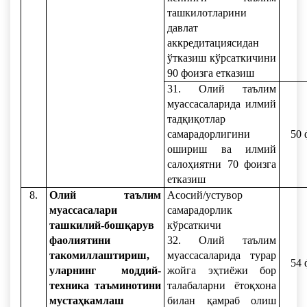
ташкилотларини
давлат
аккредитациясидан
ўтказиш кўрсаткичини
90 фоизга етказиш
31. Олий таълим
муассасаларида илмий
тадқиқотлар
самарадорлигини
50 
ошириш ва илмий
салоҳиятни 70 фоизга
етказиш
8.
Олий таълим
Асосий/устувор
муассасалари
самарадорлик
ташкилий-бошқарув
кўрсаткичи
фаолиятини
32. Олий таълим
такомиллаштириш,
муассасаларида турар
54 
уларнинг моддий-
жойга эҳтиёжи бор
техника таъминотини
талабаларни ётоқхона
мустаҳкамлаш
билан қамраб олиш