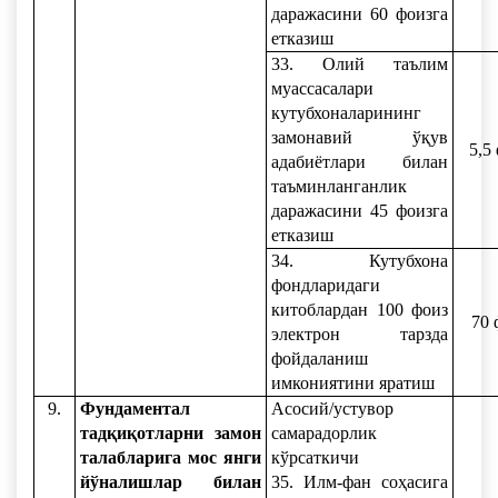
даражасини 60 фоизга
етказиш
33. Олий таълим
муассасалари
кутубхоналарининг
замонавий ўқув
5,5
адабиётлари билан
таъминланганлик
даражасини 45 фоизга
етказиш
34. Кутубхона
фондларидаги
китоблардан 100 фоиз
70 
электрон тарзда
фойдаланиш
имкониятини яратиш
9.
Фундаментал
Асосий/устувор
тадқиқотларни замон
самарадорлик
талабларига мос янги
кўрсаткичи
йўналишлар билан
35. Илм-фан соҳасига