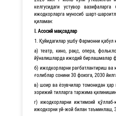
келгусидаги устувор вазифаларга
ижодкорларга муносиб шарт-шароитл
қиламан:
I. Асосий мақсадлар
1. Қуйидагилар ушбу Фармонни қабул 
a) театр, кино, рақс, опера, фольк
йўналишларда ижодий бирлашмалар фа
б) ижодкорларни рағбатлантириш ва қ
ғолиблар сонини 30 фоизга, 2030 йилг
в) шоир ва ёзувчилар томонидан ҳар 
хорижий тилларга таржима қилиниши
г) ижодкорларни ижтимоий қўллаб-
ижодкорни уй-жой билан таъминлаш, 3