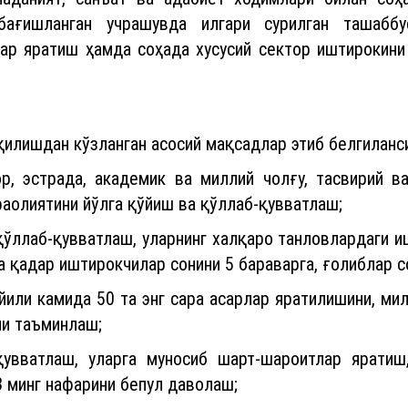
 бағишланган учрашувда илгари сурилган ташаббу
ар яратиш ҳамда соҳада хусусий сектор иштирокини
қилишдан кўзланган асосий мақсадлар этиб белгиланс
лор, эстрада, академик ва миллий чолғу, тасвирий 
олиятини йўлга қўйиш ва қўллаб-қувватлаш;
ўллаб-қувватлаш, уларнинг халқаро танловлардаги и
а қадар иштирокчилар сонини 5 бараварга, ғолиблар с
йили камида 50 та энг сара асарлар яратилишини, мил
ни таъминлаш;
қувватлаш, уларга муносиб шарт-шароитлар яратиш
 минг нафарини бепул даволаш;