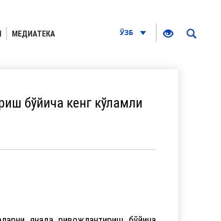
ЎЗБ
Я
МЕДИАТЕКА
риш бўйича кенг кўламли
аларни янада ривожлантириш бўйича