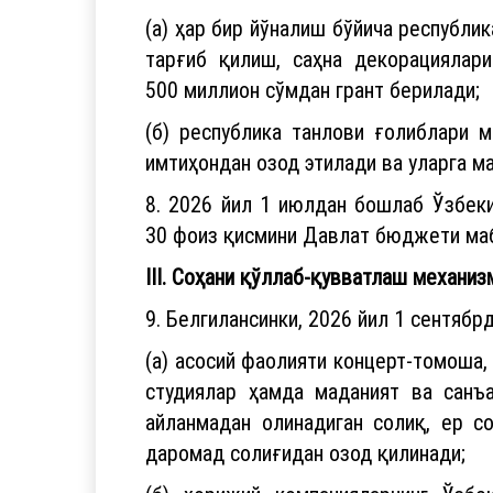
(а) ҳар бир йўналиш бўйича республи
тарғиб қилиш, саҳна декорациялар
500 миллион сўмдан грант берилади;
(б) республика танлови ғолиблари 
имтиҳондан озод этилади ва уларга м
8. 2026 йил 1 июлдан бошлаб Ўзбек
30 фоиз қисмини Давлат бюджети маб
III. Соҳани қўллаб-қувватлаш механи
9. Белгилансинки, 2026 йил 1 сентябрд
(а) асосий фаолияти концерт-томоша,
студиялар ҳамда маданият ва санъа
айланмадан олинадиган солиқ, ер с
даромад солиғидан озод қилинади;