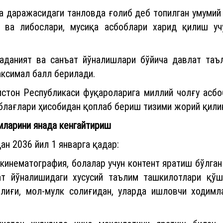
ка даражасидаги танловда ғолиб деб топилган умумий
и ва либослари, мусиқа асбоблари харид қилиш у
маданият ва санъат йўналишлари бўйича давлат та
аксимал балл берилади.
истон Республикаси фуқароларига миллий чолғу асбо
лағлари ҳисобидан қоплаб бериш тизими жорий қили
змларини янада кенгайтириш
ан 2036 йил 1 январга қадар:
 кинематография, болалар учун контент яратиш бўлган 
т йўналишидаги хусусий таълим ташкилотлари қўш
олиғи, мол-мулк солиғидан, уларда ишловчи ходим