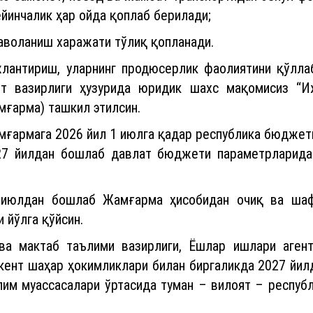
йинчалик ҳар ойда қоплаб берилади;
даволаниш харажати тўлиқ қопланади.
лантириш, уларнинг продюсерлик фаолиятини қўллаб
т вазирлиги ҳузурида юридик шахс мақомисиз “Иж
мғарма) ташкил этилсин.
амғармага 2026 йил 1 июлга қадар республика бюджет
27 йилдан бошлаб давлат бюджети параметрларида
1 июлдан бошлаб Жамғарма ҳисобидан очиқ ва шаф
 йўлга қўйсин.
ва мактаб таълими вазирлиги, Ёшлар ишлари агент
ент шаҳар ҳокимликлари билан биргаликда 2027 йилд
лим муассасалари ўртасида туман – вилоят – респуб