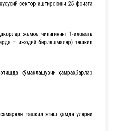
 хусусий сектор иштирокини 25 фоизга
дкорлар жамоатчилигининг 1-иловага
ларда – ижодий бирлашмалар) ташкил
 этишда кўмаклашувчи ҳамраҳбарлар
 самарали ташкил этиш ҳамда уларни