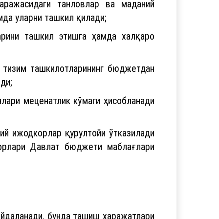
аражасидаги танловлар ва маданий
мда уларни ташкил қилади;
ларини ташкил этишга ҳамда халқаро
нг тизим ташкилотларининг бюджетдан
ди;
лари меценатлик кўмаги ҳисобланади
ий ижодкорлар қурултойи ўтказилади
корлари Давлат бюджети маблағлари
фойдаланади, бунда ташиш харажатлари