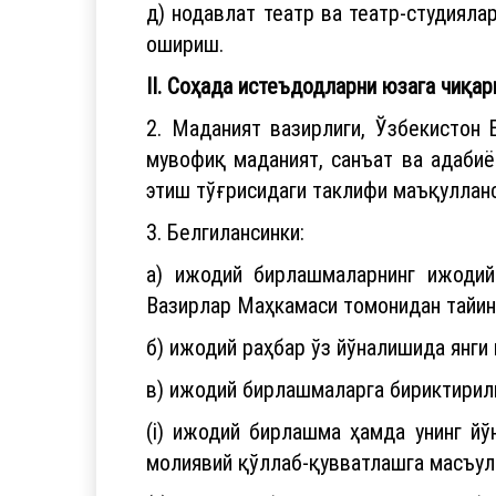
д) нодавлат театр ва театр-студияла
ошириш.
II. Соҳада истеъдодларни юзага чиқа
2. Маданият вазирлиги, Ўзбекистон
мувофиқ маданият, санъат ва адаби
этиш тўғрисидаги таклифи маъқулланс
3. Белгилансинки:
а) ижодий бирлашмаларнинг ижодий
Вазирлар Маҳкамаси томонидан тайин
б) ижодий раҳбар ўз йўналишида янги
в) ижодий бирлашмаларга бириктирил
(i) ижодий бирлашма ҳамда унинг й
молиявий қўллаб-қувватлашга масъул