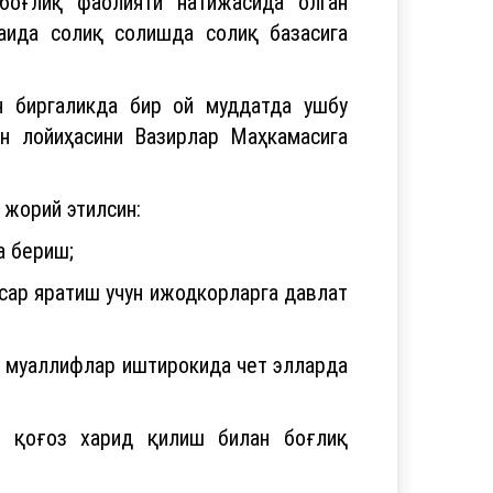
 боғлиқ фаолияти натижасида олган
аида солиқ солишда солиқ базасига
н биргаликда бир ой муддатда ушбу
ун лойиҳасини Вазирлар Маҳкамасига
 жорий этилсин:
а бериш;
асар яратиш учун ижодкорларга давлат
ва муаллифлар иштирокида чет элларда
н қоғоз харид қилиш билан боғлиқ