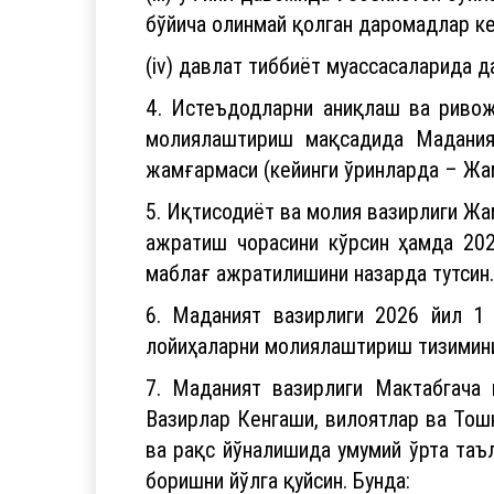
бўйича олинмай қолган даромадлар ке
(iv) давлат тиббиёт муассасаларида 
4. Истеъдодларни аниқлаш ва ривож
молиялаштириш мақсадида Мадания
жамғармаси (кейинги ўринларда – Жа
5. Иқтисодиёт ва молия вазирлиги Ж
ажратиш чорасини кўрсин ҳамда 20
маблағ ажратилишини назарда тутсин.
6. Маданият вазирлиги 2026 йил 
лойиҳаларни молиялаштириш тизимини
7. Маданият вазирлиги Мактабгача 
Вазирлар Кенгаши, вилоятлар ва Тошк
ва рақс йўналишида умумий ўрта таъ
боришни йўлга қуйсин. Бунда: