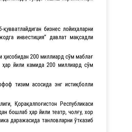
-қувватлайдиган бизнес лойиҳаларни
одга инвестиция” давлат мақсадли
и ҳисобидан 200 миллиард сўм маблағ
 ҳар йили камида 200 миллиард сўм
фоф тизим асосида энг истиқболли
лиги, Қорақалпоғистон Республикаси
ан бошлаб ҳар йили театр, чолғу, хор
лика даражасида танловларни ўтказиб