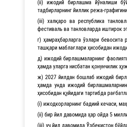
(ii) ижодий бирлашма йўналиши б
тадбирларнинг йиллик режа-графигини
(iii) халқаро ва республика танло
фестиваль ва танловларда иштирок э
г) ҳамраҳбарларга ўзлари бевосита 
ташқари маблағлари ҳисобидан ижоди
д) ижодий бирлашмаларнинг фаолият
ҳамда уларга нисбатан қонунчилик ҳу
ж) 2027 йилдан бошлаб ижодий бирл
ҳамда унда ижодий бирлашмаларнин
ҳисобидан қуйидаги тартибда рағбатл
(i) ижодкорларнинг бадиий кечаси, ма
(ii) бир йил давомида ҳар ойда 5 мил
(iii) уч йил давомида Ўзбекистон бў