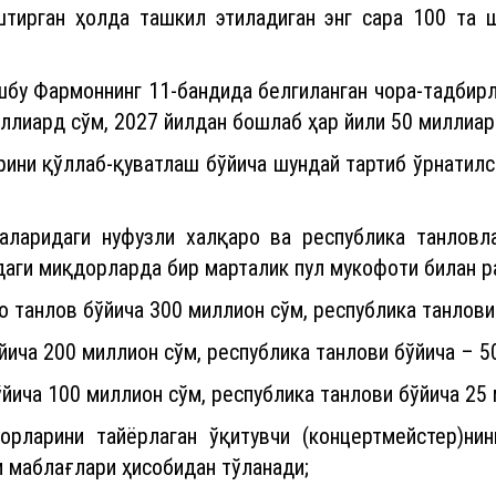
штирган ҳолда ташкил этиладиган энг сара 100 та 
ушбу Фармоннинг 11-бандида белгиланган чора-тадбир
ллиард сўм, 2027 йилдан бошлаб ҳар йили 50 миллиар
рини қўллаб-қуватлаш бўйича шундай тартиб ўрнатилси
ҳаларидаги нуфузли халқаро ва республика танлов
аги миқдорларда бир марталик пул мукофоти билан р
аро танлов бўйича 300 миллион сўм, республика танлов
бўйича 200 миллион сўм, республика танлови бўйича – 
 бўйича 100 миллион сўм, республика танлови бўйича 2
орларини тайёрлаган ўқитувчи (концертмейстер)н
 маблағлари ҳисобидан тўланади;