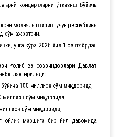
шеърий концертларни ўтказиш бўйича
ларни молиялаштириш учун республика
д сўм ажратсин.
нки, унга кўра 2026 йил 1 сентябрдан
лари ғолиб ва совриндорлари Давлат
ағбатлантирилади:
и бўйича 100 миллион сўм миқдорида;
50 миллион сўм миқдорида;
5 миллион сўм миқдорида;
инг ойлик маошига бир йил давомида