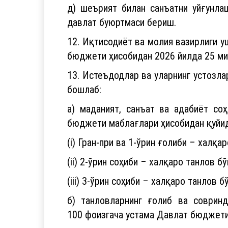
д) шеърият билан санъатни уйғунла
давлат буюртмаси бериш.
12. Иқтисодиёт ва молия вазирлиги 
бюджети ҳисобидан 2026 йилда 25 ми
13. Истеъдодлар ва уларнинг устозла
бошлаб:
а) маданият, санъат ва адабиёт со
бюджети маблағлари ҳисобидан қуйид
(i) Гран-при ва 1-ўрин ғолиби – халқ
(ii) 2-ўрин соҳиби – халқаро танлов 
(iii) 3-ўрин соҳиби – халқаро танлов
б) танловларнинг ғолиб ва совринд
100 фоизгача устама Давлат бюджети