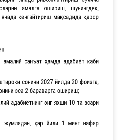
сларни амалга ошириш, шунингдек,
 янада кенгайтириш мақсадида қарор
ин:
ва амалий санъат ҳамда адабиёт каби
штироки сонини 2027 йилда 20 фоизга,
онини эса 2 бараварга ошириш;
лий адабиётнинг энг яхши 10 та асари
, жумладан, ҳар йили 1 минг нафар