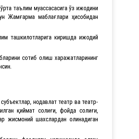
 ўрта таълим муассасасига ўз ижодини
чун Жамғарма маблағлари ҳисобидан
ълим ташкилотларига киришда ижодий
бларини сотиб олиш харажатларининг
нсин.
субъектлар, нодавлат театр ва театр-
илган қиймат солиғи, фойда солиғи,
лар жисмоний шахслардан олинадиган