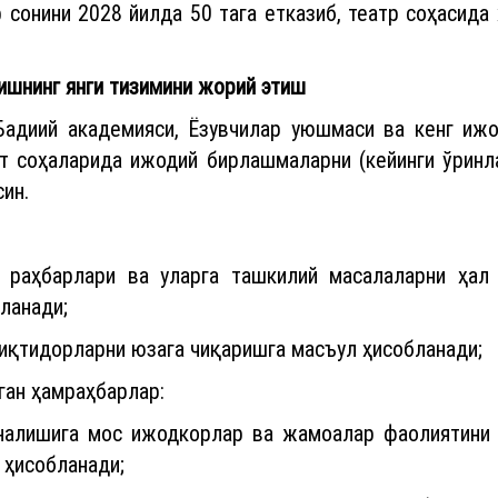
р сонини 2028 йилда 50 тага етказиб, театр соҳасида
ришнинг янги тизимини жорий этиш
 Бадиий академияси, Ёзувчилар уюшмаси ва кенг ижо
ёт соҳаларида ижодий бирлашмаларни (кейинги ўрин
ин.
 раҳбарлари ва уларга ташкилий масалаларни ҳал
ланади;
 иқтидорларни юзага чиқаришга масъул ҳисобланади;
ган ҳамраҳбарлар:
ўналишига мос ижодкорлар ва жамоалар фаолиятини
 ҳисобланади;