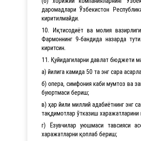
(б) хорижий компанияларнинг Ўзбе
даромадлари Ўзбекистон Республик
киритилмайди.
10. Иқтисодиёт ва молия вазирлиг
Фармоннинг 9-бандида назарда тути
киритсин.
11. Қуйидагиларни давлат бюджети м
а) йилига камида 50 та энг сара асар
б) опера, симфония каби мумтоз ва з
буюртмаси бериш;
в) ҳар йили миллий адабиётнинг энг 
тақдимотлар ўтказиш харажатларини 
г) Ёзувчилар уюшмаси тавсияси а
харажатларни қоплаб бериш;