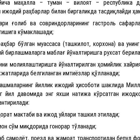
ўйича маҳалла – туман – вилоят – республика д
 ижодий раҳбарлар билан биргаликда тасдиқлайди ҳа
влари ғолиб ва совриндорларининг гастроль сафар
тишига кўмаклашади;
раҳбар бўлган муассаса (ташкилот, корхона) ва уни
й бирлашмаларга маблағ йўналтиришга рухсат берила
ини молиялаштиришга йўналтирилган ҳомийлик хайрия
жжатларида белгиланган имтиёзлар қўлланади;
ашмаларнинг йиллик ижодий ҳисоботи шаклида Милл
г йил давомида энг яхши натижа кўрсатган ижод
антирилади:
ҳорат мактаби ва ижод уйлари ташкил этилади;
лион сўм миқдорида гонорар тўланади;
йлаб самолёт, поезд ва жамоат транспортидан бепул 