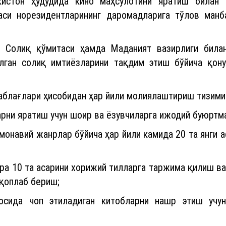
кистон ҳудудида кино маҳсулотини яратиш билан
аси норезидентларининг даромадларига тўлов манб
и Солиқ қўмитаси ҳамда Маданият вазирлиги била
лган солиқ имтиёзларини тақдим этиш бўйича қон
аблағлари ҳисобидан ҳар йили молиялаштириш тизими
ларни яратиш учун шоир ва ёзувчиларга ижодий буюртм
амонавий жанрлар бўйича ҳар йили камида 20 та янги 
сара 10 та асарини хорижий тилларга таржима қилиш 
қоплаб бериш;
сосида чоп этиладиган китобларни нашр этиш учу