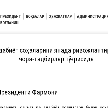
ПРЕЗИДЕНТ
ВОҚЕАЛАР
ҲУЖЖАТЛАР
АДМИНИСТРАЦИ
БОҒЛАНИШ
адабиёт соҳаларини янада ривожланти
чора-тадбирлар тўғрисида
 Президенти Фармони
маданият, санъат ва адабиёт ходимлари билан соҳ