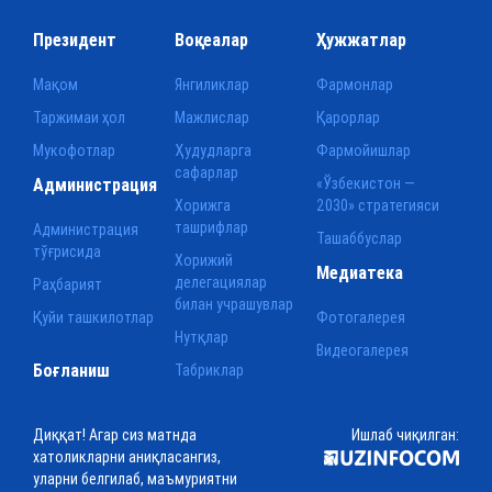
Президент
Воқеалар
Ҳужжатлар
Мақом
Янгиликлар
Фармонлар
Таржимаи ҳол
Мажлислар
Қарорлар
Мукофотлар
Ҳудудларга
Фармойишлар
сафарлар
Администрация
«Ўзбекистон —
Хорижга
2030» стратегияси
ташрифлар
Администрация
Ташаббуслар
тўғрисида
Хорижий
Медиатека
делегациялар
Раҳбарият
билан учрашувлар
Қуйи ташкилотлар
Фотогалерея
Нутқлар
Видеогалерея
Боғланиш
Табриклар
Диққат! Агар сиз матнда
Ишлаб чиқилган:
хатоликларни аниқласангиз,
уларни белгилаб, маъмуриятни