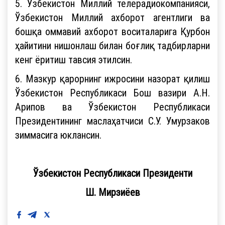
5. Ўзбекистон Миллий телерадиокомпанияси,
Ўзбекистон Миллий ахборот агентлиги ва
бошқа оммавий ахборот воситаларига Қурбон
ҳайитини нишонлаш билан боғлиқ тадбирларни
кенг ёритиш тавсия этилсин.
6. Мазкур қарорнинг ижросини назорат қилиш
Ўзбекистон Республикаси Бош вазири А.Н.
Арипов ва Ўзбекистон Республикаси
Президентининг маслаҳатчиси С.У. Умурзаков
зиммасига юклансин.
Ўзбекистон Республикаси Президенти
Ш. Мирзиёев