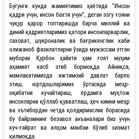
Бугунги кунда жамиятимиз ҳаётида “Инсон
қадри учун, инсон бахти учун”, деган эзгу ғояни
чуқур қарор топтиришда барча миллий ва
диний қадриятларимиз қатори инсонпарварлик,
саховат, шукроналик ва бағрикенглик каби
олижаноб фазилатларни ўзида мужассам этган
муборак Қурбон ҳайити ҳам ғоят муҳим
аҳамият касб этиб бормоқда. Айниқса,
мамлакатимизда ижтимоий давлат барпо
этиш, юртдошларимиз ўртасида меҳр-
оқибатни кучайтириш, ёрдамга муҳтож
инсонларни қўллаб-қувватлаш, ҳеч кимни меҳр
ва эътибордан четда қолдирмаслик борасида
бу байрамнинг безавол анъаналари биз учун
куч-ғайрат ва илҳом манбаи бўлиб хизмат
қилмоқда.