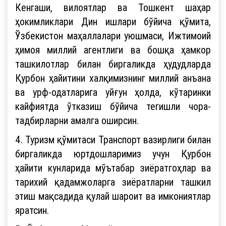
Кенгаши, вилоятлар ва Тошкент шаҳар
ҳокимликлари Дин ишлари бўйича қўмита,
Ўзбекистон маҳаллалари уюшмаси, Ижтимоий
ҳимоя миллий агентлиги ва бошқа ҳамкор
ташкилотлар билан биргаликда ҳудудларда
Қурбон ҳайитини халқимизнинг миллий анъана
ва урф-одатларига уйғун ҳолда, кўтаринки
кайфиятда ўтказиш бўйича тегишли чора-
тадбирларни амалга оширсин.
4. Туризм қўмитаси Транспорт вазирлиги билан
биргаликда юртдошларимиз учун Қурбон
ҳайити кунларида мўътабар зиёратгоҳлар ва
тарихий қадамжоларга зиёратларни ташкил
этиш мақсадида қулай шароит ва имкониятлар
яратсин.