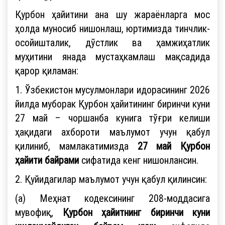
Қурбон ҳайитини ана шу жараёнларга мос
ҳолда муносиб нишонлаш, юртимизда тинчлик-
осойишталик, дўстлик ва ҳамжиҳатлик
муҳитини янада мустаҳкамлаш мақсадида
қарор қиламан:
1. Ўзбекистон мусулмонлари идорасининг 2026
йилда муборак Қурбон ҳайитининг биринчи куни
27 май – чоршанба кунига тўғри келиши
ҳақидаги ахбороти маълумот учун қабул
қилиниб, мамлакатимизда
27 май Қурбон
ҳайити байрами
сифатида кенг нишонлансин.
2. Қуйидагилар маълумот учун қабул қилинсин:
(а) Меҳнат кодексининг 208-моддасига
мувофиқ,
Қурбон ҳайитнинг биринчи куни