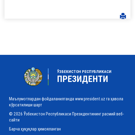
ЎЗБЕКИСТОН РЕСПУБЛИКАСИ
ПРЕЗИДЕНТИ
Маълумотлардан фойдаланилганда www.president.uz га ҳавола
кўрсатилиши шарт
© 2026 Ўзбекистон Республикаси Президентининг расмий веб-
сайти
Барча ҳуқуқлар ҳимояланган