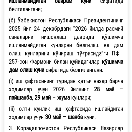
ишланмайдиган байрам куни
сифатида
белгилангани;
(б) Ўзбекистон Республикаси Президентининг
2025 йил 24 декабрдаги “2026 йилда расмий
саналарни нишонлаш даврида қўшимча
ишланмайдиган кунларни белгилаш ва дам
олиш кунларини кўчириш тўғрисида”ги ПФ–
257-сон Фармони билан қуйидагилар
қўшимча
дам олиш куни
сифатида белгилангани:
(i) иш ҳафтасининг туридан қатъи назар барча
ходимлар учун 2026 йилнинг
28 май –
пайшанба, 29 май – жума
кунлари;
(ii) олти кунлик иш ҳафтасида ишлайдиган
ходимлар учун
30 май – шанба
куни.
3. Қорақалпоғистон Республикаси Вазирлар