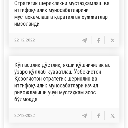
Стратегик шерикликни мустаҳкамлаш ва
иттифоқчилик муносабатларини
мустаҳкамлашга қаратилган ҳужжатлар
имзоланди
22-12-2022
Кўп асрлик дўстлик, яхши қўшничилик ва
ўзаро қўллаб-қувватлаш Ўзбекистон-
Қозоғистон стратегик шериклик ва
иттифоқчилик муносабатлари изчил
ривожланиши учун мустаҳкам асос
бўлмоқда
22-12-2022