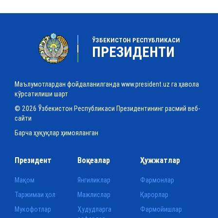
ЎЗБЕКИСТОН РЕСПУБЛИКАСИ
ПРЕЗИДЕНТИ
Маълумотлардан фойдаланилганда www.president.uz га ҳавола
кўрсатилиши шарт
© 2026 Ўзбекистон Республикаси Президентининг расмий веб-
сайти
Барча ҳуқуқлар ҳимояланган
Президент
Воқеалар
Ҳужжатлар
Мақом
Янгиликлар
Фармонлар
Таржимаи ҳол
Мажлислар
Қарорлар
Мукофотлар
Ҳудудларга
Фармойишлар