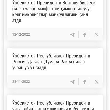
Ўзбекистон Президенти Венгрия бизнеси
билан ўзаро манфаатли ҳамкорлик учун
кенг имкониятлар мавжудлигини қайд
этди
12-12-2022
Ўзбекистон Республикаси Президенти
Россия Давлат Думаси Раиси билан
учрашув ўтказди
28-11-2022
Ўзбекистон Республикаси Президенти
янги тайинланган элчиларни қабул қилди