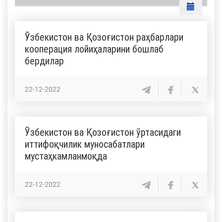
Ўзбекистон ва Қозоғистон раҳбарлари
кооперация лойиҳаларини бошлаб
бердилар
22-12-2022
Ўзбекистон ва Қозоғистон ўртасидаги
иттифоқчилик муносабатлари
мустаҳкамланмоқда
22-12-2022