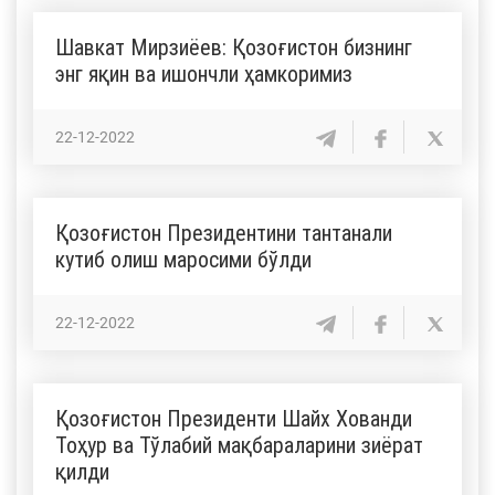
Шавкат Мирзиёев: Қозоғистон бизнинг
энг яқин ва ишончли ҳамкоримиз
22-12-2022
Қозоғистон Президентини тантанали
кутиб олиш маросими бўлди
22-12-2022
Қозоғистон Президенти Шайх Хованди
Тоҳур ва Тўлабий мақбараларини зиёрат
қилди