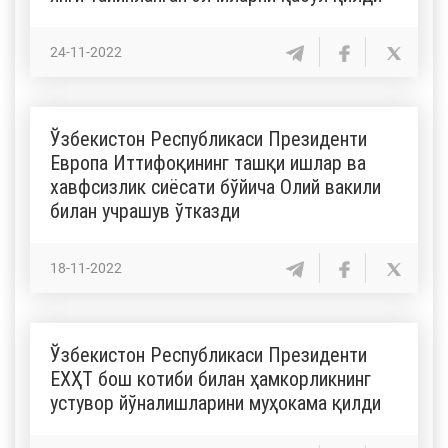
24-11-2022
Ўзбекистон Республикаси Президенти
Европа Иттифоқининг ташқи ишлар ва
хавфсизлик сиёсати бўйича Олий вакили
билан учрашув ўтказди
18-11-2022
Ўзбекистон Республикаси Президенти
ЕХҲТ бош котиби билан ҳамкорликнинг
устувор йўналишларини муҳокама қилди