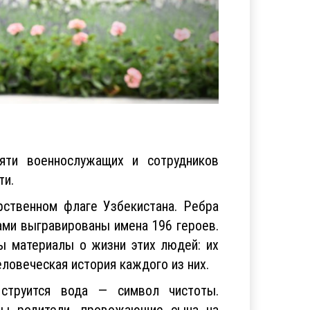
яти военнослужащих и сотрудников
ти.
рственном флаге Узбекистана. Ребра
ами выгравированы имена 196 героев.
ы материалы о жизни этих людей: их
ловеческая история каждого из них.
 струится вода — символ чистоты.
ны родители, провожающие сына на