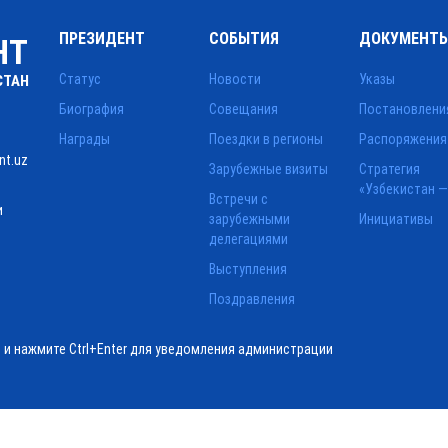
ПРЕЗИДЕНТ
СОБЫТИЯ
ДОКУМЕНТ
НТ
Статус
Новости
Указы
СТАН
Биография
Совещания
Постановлени
Награды
Поездки в регионы
Распоряжения
nt.uz
Зарубежные визиты
Стратегия
«Узбекистан —
Встречи с
и
зарубежными
Инициативы
делегациями
Выступления
Поздравления
ё и нажмите Ctrl+Enter для уведомления администрации