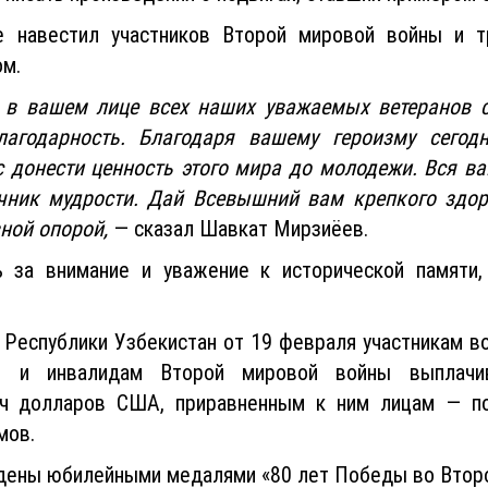
 навестил участников Второй мировой войны и тр
ом.
 в вашем лице всех наших уважаемых ветеранов с
агодарность. Благодаря вашему героизму сегод
 донести ценность этого мира до молодежи. Вся в
чник мудрости. Дай Всевышний вам крепкого здор
ной опорой,
— сказал Шавкат Мирзиёев.
ь за внимание и уважение к исторической памяти
 Республики Узбекистан от 19 февраля участникам в
ам и инвалидам Второй мировой войны выплач
ч долларов США, приравненным к ним лицам — по
мов.
дены юбилейными медалями «80 лет Победы во Второ