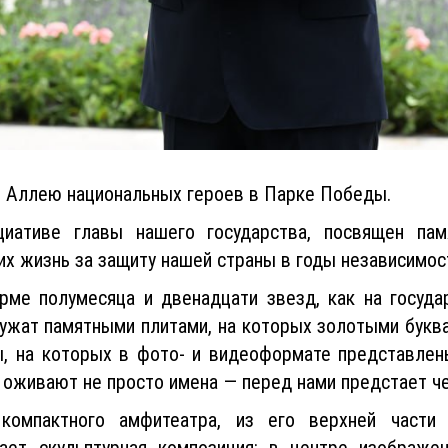
 Аллею национальных героев в Парке Победы.
циативе главы нашего государства, посвящен пам
х жизнь за защиту нашей страны в годы независимос
ме полумесяца и двенадцати звезд, как на госуда
ужат памятными плитами, на которых золотыми букв
, на которых в фото- и видеоформате представлен
ь оживают не просто имена — перед нами предстает че
омпактного амфитеатра, из его верхней части
ает скульптурная композиция: в центре изображе