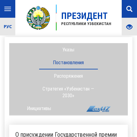
Toggle
ПРЕЗИДЕНТ
navigation
РЕСПУБЛИКИ УЗБЕКИСТАН
РУС
Указы
Постановления
Распоряжения
Стратегия «Узбекистан —
2030»
Инициативы
О присуждении Государственной премии