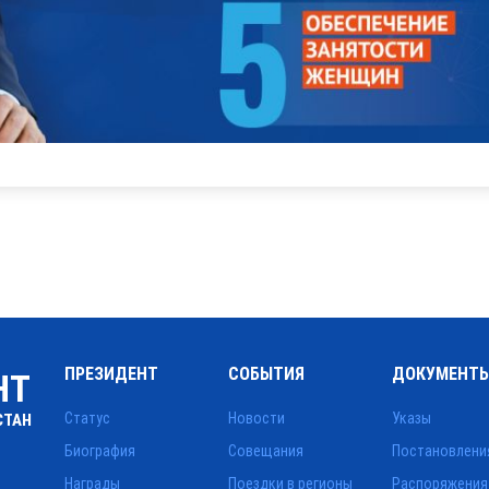
ПРЕЗИДЕНТ
СОБЫТИЯ
ДОКУМЕНТ
НТ
Статус
Новости
Указы
СТАН
Биография
Совещания
Постановлени
Награды
Поездки в регионы
Распоряжения