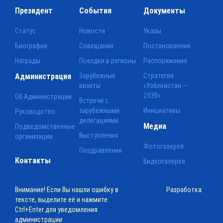
Президент
События
Документы
Статус
Новости
Указы
Биография
Совещания
Постановления
Награды
Поездки в регионы
Распоряжения
Администрация
Зарубежные
Стратегия
визиты
«Узбекистан —
2030»
Об Администрации
Встречи с
зарубежными
Инициативы
Руководство
делегациями
Медиа
Подведомственные
Выступления
организации
Фотогалерея
Поздравления
Контакты
Видеогалерея
Внимание! Если Вы нашли ошибку в
Разработка:
тексте, выделите её и нажмите
Ctrl+Enter для уведомления
администрации