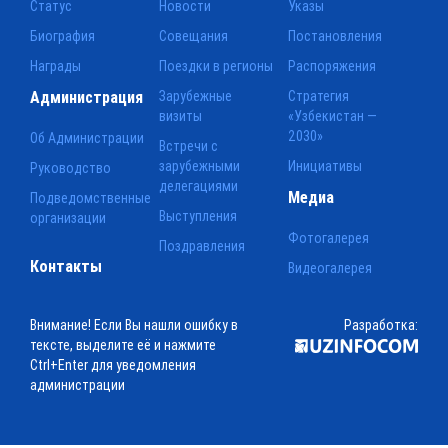
Статус
Новости
Указы
Биография
Совещания
Постановления
Награды
Поездки в регионы
Распоряжения
Администрация
Зарубежные
Стратегия
визиты
«Узбекистан —
2030»
Об Администрации
Встречи с
зарубежными
Инициативы
Руководство
делегациями
Медиа
Подведомственные
Выступления
организации
Фотогалерея
Поздравления
Контакты
Видеогалерея
Внимание! Если Вы нашли ошибку в
Разработка:
тексте, выделите её и нажмите
Ctrl+Enter для уведомления
администрации