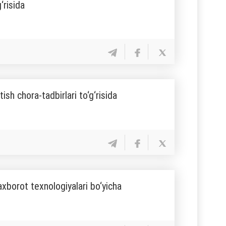
‘risida
tish chora-tadbirlari to‘g‘risida
axborot texnologiyalari bo‘yicha