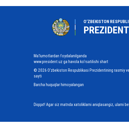
O‘ZBEKISTON RESPUBLI
PREZIDENT
Ma'lumotlardan foydalanilganda
www.president.uz ga havola ko‘rsatilishi shart
© 2026 O‘zbekiston Respublikasi Prezidentining rasmiy v
sayti
Barcha huquqlar himoyalangan
Diqqat! Agar siz matnda xatoliklarni aniqlasangiz, ularni b