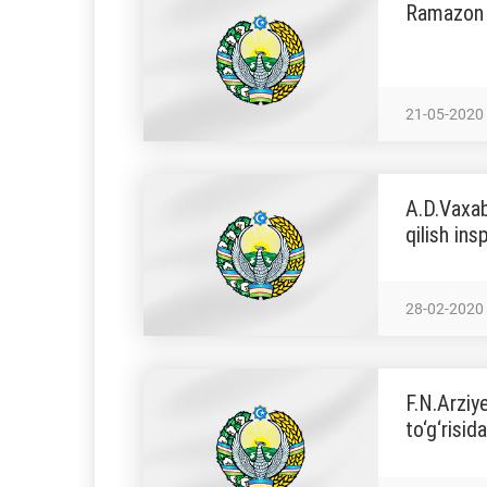
Ramazon h
21-05-2020
A.D.Vaxab
qilish ins
28-02-2020
F.N.Arziy
to‘g‘risid