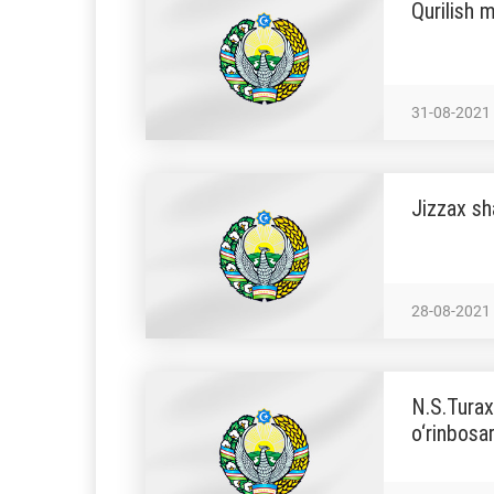
Qurilish m
31-08-2021
Jizzax sha
28-08-2021
N.S.Turax
o‘rinbosar