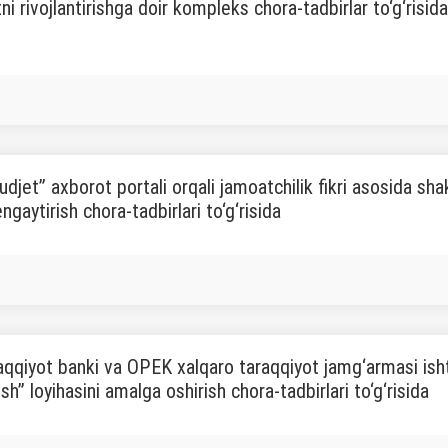
ni rivojlantirishga doir kompleks chora-tadbirlar to‘g‘risid
djet” axborot portali orqali jamoatchilik fikri asosida shak
gaytirish chora-tadbirlari to‘g‘risida
aqqiyot banki va OPEK xalqaro taraqqiyot jamg‘armasi ishti
rish” loyihasini amalga oshirish chora-tadbirlari to‘g‘risida