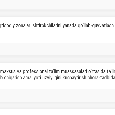
isodiy zonalar ishtirokchilarini yanada qo‘llab-quvvatlash c
ta maxsus va professional ta’lim muassasalari o‘rtasida ta’
ab chiqarish amaliyoti uzviyligini kuchaytirish chora-tadbirlar