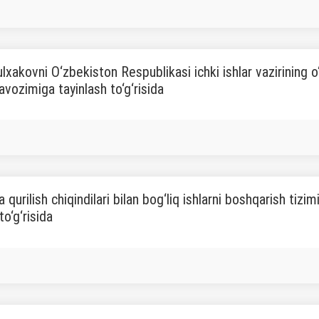
lxakovni O‘zbekiston Respublikasi ichki ishlar vazirining
lavozimiga tayinlash to‘g‘risida
 qurilish chiqindilari bilan bog‘liq ishlarni boshqarish tizi
to‘g‘risida