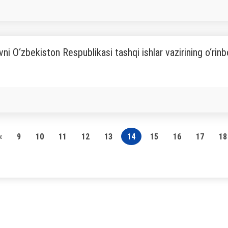
ni O‘zbekiston Respublikasi tashqi ishlar vazirining o‘rinbo
«
9
10
11
12
13
14
15
16
17
18