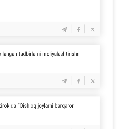
a
llangan tadbirlarni moliyalashtirishni
rokida “Qishloq joylarni barqaror