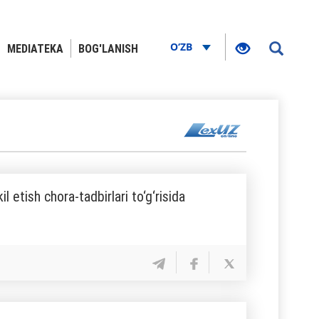
O‘ZB
MEDIATEKA
BOG'LANISH
l etish chora-tadbirlari to‘g‘risida