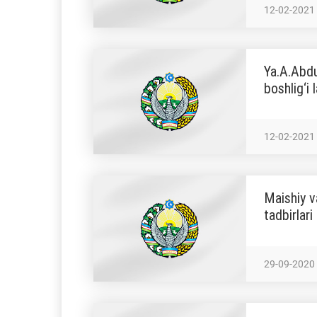
12-02-2021
Ya.A.Abdu
boshlig‘i 
12-02-2021
Maishiy va
tadbirlari 
29-09-2020