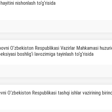
ayitini nishonlash to‘g‘risida
ovni O‘zbekiston Respublikasi Vazirlar Mahkamasi huzur
peksiyasi boshlig‘i lavozimiga tayinlash to‘g‘risida
evni O‘zbekiston Respublikasi tashqi ishlar vazirining birin
a