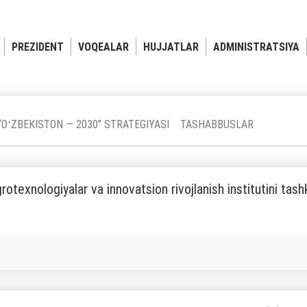
PREZIDENT
VOQEALAR
HUJJATLAR
ADMINISTRATSIYA
“OʻZBEKISTON — 2030” STRATEGIYASI
TASHABBUSLAR
otexnologiyalar va innovatsion rivojlanish institutini tashki