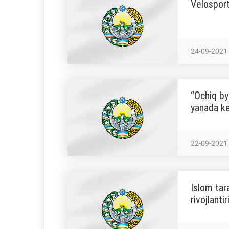
Velosport
24-09-2021
“Ochiq byu
yanada ken
22-09-2021
Islom tar
rivojlanti