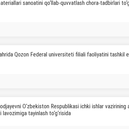
ateriallari sanoatini qo‘llab-quvvatlash chora-tadbirlari to‘g
hrida Qozon Federal universiteti filiali faoliyatini tashkil e
odjayevni O‘zbekiston Respublikasi ichki ishlar vazirining 
i lavozimiga tayinlash to‘g‘risida