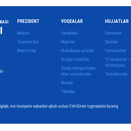
PREZIDENT
VOQEALAR
HUJJATLAR
KASI
I
Maqom
Yangiliklar
Farmonlar
Tarjimayi hol
Majlislar
Qarorlar
Mukofotlar
Hududlarga safarlar
Farmoyishlar
Xorijga tashriflar
“Oʻzbekiston —
strategiyasi
Xorijiy delegatsiyalar
eb-
bilan uchrashuvlar
Tashabbuslar
Nutqlar
Tabriklar
elgilab, ma`muriyatni xabardor qilish uchun Ctrl+Enter tugmalarini bosing