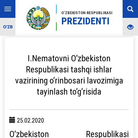
Toggle
O‘ZBEKISTON RESPUBLIKASI
navigation
PREZIDENTI
O‘ZB
I.Nematovni O‘zbekiston
Respublikasi tashqi ishlar
vazirining o‘rinbosari lavozimiga
tayinlash to‘g‘risida
25.02.2020
O‘zbekiston Respublikasi