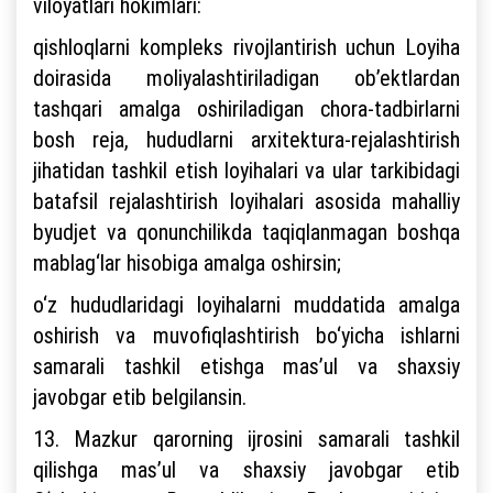
viloyatlari hokimlari:
qishloqlarni kompleks rivojlantirish uchun Loyiha
doirasida moliyalashtiriladigan ob’ektlardan
tashqari amalga oshiriladigan chora-tadbirlarni
bosh reja, hududlarni arxitektura-rejalashtirish
jihatidan tashkil etish loyihalari va ular tarkibidagi
batafsil rejalashtirish loyihalari asosida mahalliy
byudjet va qonunchilikda taqiqlanmagan boshqa
mablag‘lar hisobiga amalga oshirsin;
o‘z hududlaridagi loyihalarni muddatida amalga
oshirish va muvofiqlashtirish bo‘yicha ishlarni
samarali tashkil etishga mas’ul va shaxsiy
javobgar etib belgilansin.
13. Mazkur qarorning ijrosini samarali tashkil
qilishga mas’ul va shaxsiy javobgar etib