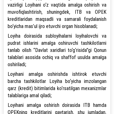
vazirligi Loyihani o‘z vaqtida amalga oshirish va
muvofiqlashtirish, shuningdek, ITB va OPEK
kreditlaridan maqsadli va samarali foydalanish
bo‘yicha mas’ul ijro etuvchi organ hisoblanadi;
Loyiha doirasida subloyihalarni loyihalovchi va
pudrat ishlarini amalga oshiruvchi tashkilotlarni
tanlab olish “Davlat xaridlari to‘g‘risida”gi Qonun
talablari asosida ochiq va shaffof usulda amalga
oshiriladi;
Loyihani amalga oshirishda ishtirok etuvchi
barcha tashkilotlar Loyiha bo‘yicha imzolangan
qarz (kredit) bitimlarida ko‘rsatilgan mexanizmlar
talablariga amal qiladi;
Loyihani amalga oshirish doirasida ITB hamda
OPEKning kreditlarini qaytarish, shu jumladan,