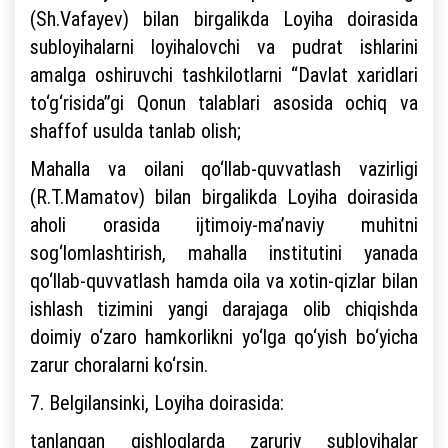
(Sh.Vafayev) bilan birgalikda Loyiha doirasida
subloyihalarni loyihalovchi va pudrat ishlarini
amalga oshiruvchi tashkilotlarni “Davlat xaridlari
to‘g‘risida”gi Qonun talablari asosida ochiq va
shaffof usulda tanlab olish;
Mahalla va oilani qo‘llab-quvvatlash vazirligi
(R.T.Mamatov) bilan birgalikda Loyiha doirasida
aholi orasida ijtimoiy-ma’naviy muhitni
sog‘lomlashtirish, mahalla institutini yanada
qo‘llab-quvvatlash hamda oila va xotin-qizlar bilan
ishlash tizimini yangi darajaga olib chiqishda
doimiy o‘zaro hamkorlikni yo‘lga qo‘yish bo‘yicha
zarur choralarni ko‘rsin.
7. Belgilansinki, Loyiha doirasida:
tanlangan qishloqlarda zaruriy subloyihalar