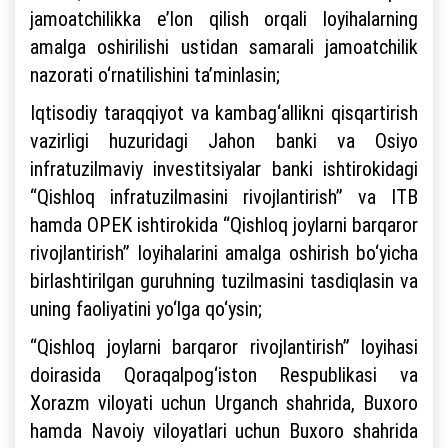
jamoatchilikka e’lon qilish orqali loyihalarning
amalga oshirilishi ustidan samarali jamoatchilik
nazorati o‘rnatilishini ta’minlasin;
Iqtisodiy taraqqiyot va kambag‘allikni qisqartirish
vazirligi huzuridagi Jahon banki va Osiyo
infratuzilmaviy investitsiyalar banki ishtirokidagi
“Qishloq infratuzilmasini rivojlantirish” va ITB
hamda OPEK ishtirokida “Qishloq joylarni barqaror
rivojlantirish” loyihalarini amalga oshirish bo‘yicha
birlashtirilgan guruhning tuzilmasini tasdiqlasin va
uning faoliyatini yo‘lga qo‘ysin;
“Qishloq joylarni barqaror rivojlantirish” loyihasi
doirasida Qoraqalpog‘iston Respublikasi va
Xorazm viloyati uchun Urganch shahrida, Buxoro
hamda Navoiy viloyatlari uchun Buxoro shahrida