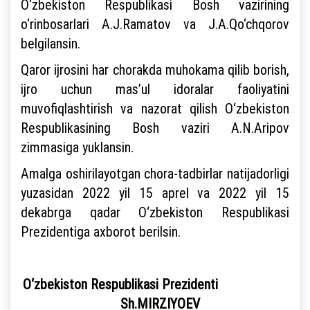
O‘zbekiston Respublikasi Bosh vazirining
o‘rinbosarlari A.J.Ramatov va J.A.Qo‘chqorov
belgilansin.
Qaror ijrosini har chorakda muhokama qilib borish,
ijro uchun mas’ul idoralar faoliyatini
muvofiqlashtirish va nazorat qilish O‘zbekiston
Respublikasining Bosh vaziri A.N.Aripov
zimmasiga yuklansin.
Amalga oshirilayotgan chora-tadbirlar natijadorligi
yuzasidan 2022 yil 15 aprel va 2022 yil 15
dekabrga qadar O‘zbekiston Respublikasi
Prezidentiga axborot berilsin.
O‘zbekiston Respublikasi Prezidenti
Sh.MIRZIYOEV