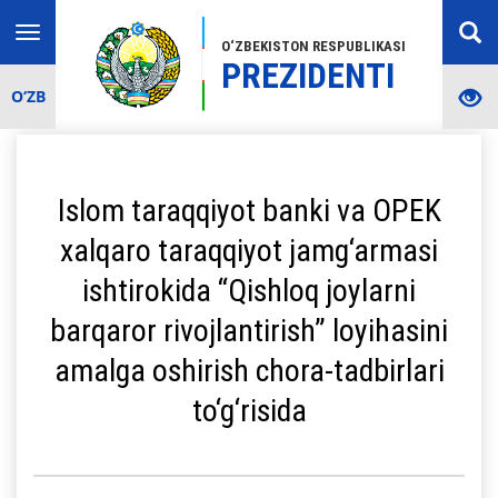
Toggle
O‘ZBEKISTON RESPUBLIKASI
navigation
PREZIDENTI
O‘ZB
Islom taraqqiyot banki va OPEK
xalqaro taraqqiyot jamg‘armasi
ishtirokida “Qishloq joylarni
barqaror rivojlantirish” loyihasini
amalga oshirish chora-tadbirlari
to‘g‘risida