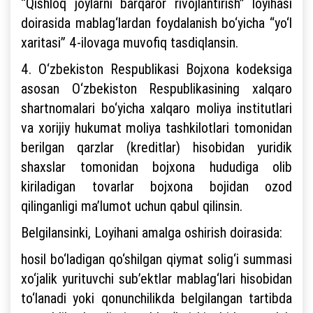
“Qishloq joylarni barqaror rivojlantirish” loyihasi
doirasida mablag‘lardan foydalanish bo‘yicha “yo‘l
xaritasi” 4-ilovaga muvofiq tasdiqlansin.
4. O‘zbekiston Respublikasi Bojxona kodeksiga
asosan O‘zbekiston Respublikasining xalqaro
shartnomalari bo‘yicha xalqaro moliya institutlari
va xorijiy hukumat moliya tashkilotlari tomonidan
berilgan qarzlar (kreditlar) hisobidan yuridik
shaxslar tomonidan bojxona hududiga olib
kiriladigan tovarlar bojxona bojidan ozod
qilinganligi ma’lumot uchun qabul qilinsin.
Belgilansinki, Loyihani amalga oshirish doirasida:
hosil bo‘ladigan qo‘shilgan qiymat solig‘i summasi
xo‘jalik yurituvchi sub’ektlar mablag‘lari hisobidan
to‘lanadi yoki qonunchilikda belgilangan tartibda