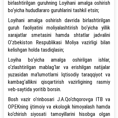
birlashtirilgan guruhning Loyihani amalga oshirish
bo‘yicha hududlararo guruhlarini tashkil etsin;
Loyihani amalga oshirish davrida birlashtirilgan
guruh faoliyatini moliyalashtirish bo‘yicha yillik
xarajatlar smetasini hamda shtatlar jadvalini
O‘zbekiston Respublikasi Moliya vazirligi bilan
kelishgan holda tasdiqlasin;
Loyiha bo‘yicha amalga oshirilgan ishlar,
o‘zlashtirilgan mablag‘lar va erishilgan natijalar
yuzasidan ma’lumotlarni Iqtisodiy taraqqiyot va
kambag‘allikni qisqartirish vazirligining rasmiy
veb-saytida yoritib borsin.
Bosh vazir o‘rinbosari J.A.Qo‘chqorovga ITB va
OPEKning ijtimoiy va ekologik himoyalash hamda
ko‘chirish siyosati tamoyillarini hisobga olgan