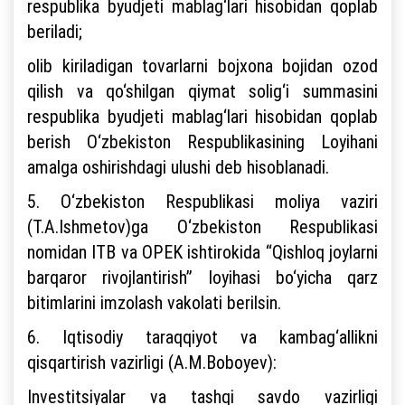
respublika byudjeti mablag‘lari hisobidan qoplab
beriladi;
olib kiriladigan tovarlarni bojxona bojidan ozod
qilish va qo‘shilgan qiymat solig‘i summasini
respublika byudjeti mablag‘lari hisobidan qoplab
berish O‘zbekiston Respublikasining Loyihani
amalga oshirishdagi ulushi deb hisoblanadi.
5. O‘zbekiston Respublikasi moliya vaziri
(T.A.Ishmetov)ga O‘zbekiston Respublikasi
nomidan ITB va OPEK ishtirokida “Qishloq joylarni
barqaror rivojlantirish” loyihasi bo‘yicha qarz
bitimlarini imzolash vakolati berilsin.
6. Iqtisodiy taraqqiyot va kambag‘allikni
qisqartirish vazirligi (A.M.Boboyev):
Investitsiyalar va tashqi savdo vazirligi