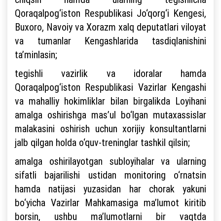
Qoraqalpog‘iston Respublikasi Jo‘qorg‘i Kengesi,
Buxoro, Navoiy va Xorazm xalq deputatlari viloyat
va tumanlar Kengashlarida tasdiqlanishini
ta’minlasin;
tegishli vazirlik va idoralar hamda
Qoraqalpog‘iston Respublikasi Vazirlar Kengashi
va mahalliy hokimliklar bilan birgalikda Loyihani
amalga oshirishga mas’ul bo‘lgan mutaxassislar
malakasini oshirish uchun xorijiy konsultantlarni
jalb qilgan holda o‘quv-treninglar tashkil qilsin;
amalga oshirilayotgan subloyihalar va ularning
sifatli bajarilishi ustidan monitoring o‘rnatsin
hamda natijasi yuzasidan har chorak yakuni
bo‘yicha Vazirlar Mahkamasiga ma’lumot kiritib
borsin, ushbu ma’lumotlarni bir vaqtda