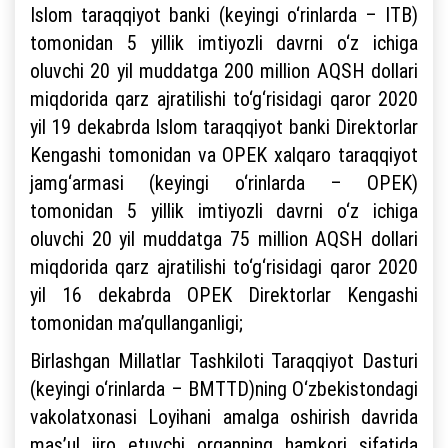
Islom taraqqiyot banki (keyingi o‘rinlarda – ITB)
tomonidan 5 yillik imtiyozli davrni o‘z ichiga
oluvchi 20 yil muddatga 200 million AQSH dollari
miqdorida qarz ajratilishi to‘g‘risidagi qaror 2020
yil 19 dekabrda Islom taraqqiyot banki Direktorlar
Kengashi tomonidan va OPEK xalqaro taraqqiyot
jamg‘armasi (keyingi o‘rinlarda – OPEK)
tomonidan 5 yillik imtiyozli davrni o‘z ichiga
oluvchi 20 yil muddatga 75 million AQSH dollari
miqdorida qarz ajratilishi to‘g‘risidagi qaror 2020
yil 16 dekabrda OPEK Direktorlar Kengashi
tomonidan ma’qullanganligi;
Birlashgan Millatlar Tashkiloti Taraqqiyot Dasturi
(keyingi o‘rinlarda – BMTTD)ning O‘zbekistondagi
vakolatxonasi Loyihani amalga oshirish davrida
mas’ul ijro etuvchi organning hamkori sifatida