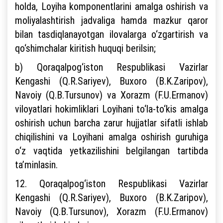
holda, Loyiha komponentlarini amalga oshirish va
moliyalashtirish jadvaliga hamda mazkur qaror
bilan tasdiqlanayotgan ilovalarga o‘zgartirish va
qo‘shimchalar kiritish huquqi berilsin;
b) Qoraqalpog‘iston Respublikasi Vazirlar
Kengashi (Q.R.Sariyev), Buxoro (B.K.Zaripov),
Navoiy (Q.B.Tursunov) va Xorazm (F.U.Ermanov)
viloyatlari hokimliklari Loyihani to‘la-to‘kis amalga
oshirish uchun barcha zarur hujjatlar sifatli ishlab
chiqilishini va Loyihani amalga oshirish guruhiga
o‘z vaqtida yetkazilishini belgilangan tartibda
ta’minlasin.
12. Qoraqalpog‘iston Respublikasi Vazirlar
Kengashi (Q.R.Sariyev), Buxoro (B.K.Zaripov),
Navoiy (Q.B.Tursunov), Xorazm (F.U.Ermanov)