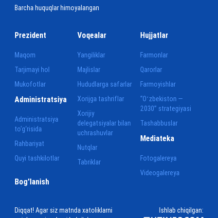
Barcha huquqlar himoyalangan
Prezident
Voqealar
Hujjatlar
Maqom
Yangiliklar
Farmonlar
Tarjimayi hol
Majlislar
Qarorlar
Mukofotlar
Hududlarga safarlar
Farmoyishlar
Administratsiya
Xorijga tashriflar
“Oʻzbekiston —
2030” strategiyasi
Xorijiy
Administratsiya
delegatsiyalar bilan
Tashabbuslar
to‘g‘risida
uchrashuvlar
Mediateka
Rahbariyat
Nutqlar
Quyi tashkilotlar
Fotogalereya
Tabriklar
Videogalereya
Bog'lanish
Diqqat! Agar siz matnda xatoliklarni
Ishlab chiqilgan: