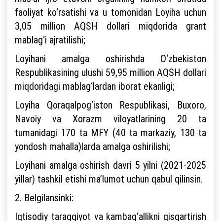
faoliyat ko‘rsatishi va u tomonidan Loyiha uchun
3,05 million AQSH dollari miqdorida grant
mablag‘i ajratilishi;
Loyihani amalga oshirishda O‘zbekiston
Respublikasining ulushi 59,95 million AQSH dollari
miqdoridagi mablag‘lardan iborat ekanligi;
Loyiha Qoraqalpog‘iston Respublikasi, Buxoro,
Navoiy va Xorazm viloyatlarining 20 ta
tumanidagi 170 ta MFY (40 ta markaziy, 130 ta
yondosh mahalla)larda amalga oshirilishi;
Loyihani amalga oshirish davri 5 yilni (2021-2025
yillar) tashkil etishi ma’lumot uchun qabul qilinsin.
2. Belgilansinki:
Iqtisodiy taraqqiyot va kambag‘allikni qisqartirish