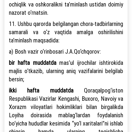
ochiqlik va oshkoralikni ta’minlash ustidan doimiy
nazorat o‘rnatsin.
11. Ushbu qarorda belgilangan chora-tadbirlarning
samarali va o‘z vaqtida amalga oshirilishini
ta’minlash maqsadida:
a) Bosh vazir o‘rinbosari J.A.Qo‘chqorov:
bir hafta muddatda
mas’ul ijrochilar ishtirokida
majlis o‘tkazib, ularning aniq vazifalarini belgilab
bersin;
ikki hafta muddatda
Qoraqalpog‘iston
Respublikasi Vazirlar Kengashi, Buxoro, Navoiy va
Xorazm viloyatlari hokimliklari bilan birgalikda
Loyiha doirasida mablag‘lardan foydalanish
bo‘yicha hududlar kesimida “yo‘l xaritalari”ni ishlab
chiqsin hamda ularning tegishlicha