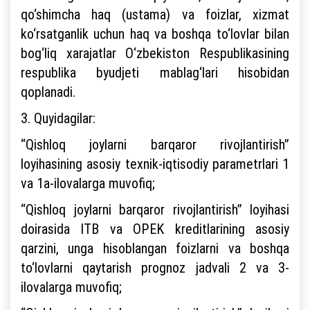
qo‘shimcha haq (ustama) va foizlar, xizmat
ko‘rsatganlik uchun haq va boshqa to‘lovlar bilan
bog‘liq xarajatlar O‘zbekiston Respublikasining
respublika byudjeti mablag‘lari hisobidan
qoplanadi.
3. Quyidagilar:
“Qishloq joylarni barqaror rivojlantirish”
loyihasining asosiy texnik-iqtisodiy parametrlari 1
va 1a-ilovalarga muvofiq;
“Qishloq joylarni barqaror rivojlantirish” loyihasi
doirasida ITB va OPEK kreditlarining asosiy
qarzini, unga hisoblangan foizlarni va boshqa
to‘lovlarni qaytarish prognoz jadvali 2 va 3-
ilovalarga muvofiq;