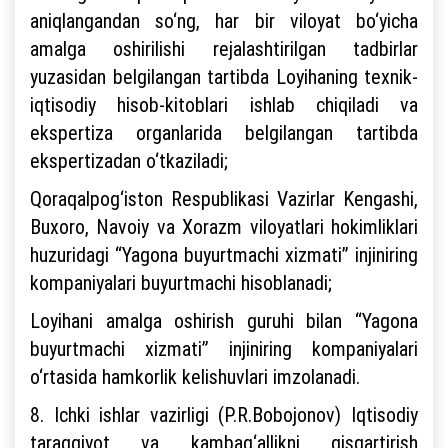
aniqlangandan so‘ng, har bir viloyat bo‘yicha
amalga oshirilishi rejalashtirilgan tadbirlar
yuzasidan belgilangan tartibda Loyihaning texnik-
iqtisodiy hisob-kitoblari ishlab chiqiladi va
ekspertiza organlarida belgilangan tartibda
ekspertizadan o‘tkaziladi;
Qoraqalpog‘iston Respublikasi Vazirlar Kengashi,
Buxoro, Navoiy va Xorazm viloyatlari hokimliklari
huzuridagi “Yagona buyurtmachi xizmati” injiniring
kompaniyalari buyurtmachi hisoblanadi;
Loyihani amalga oshirish guruhi bilan “Yagona
buyurtmachi xizmati” injiniring kompaniyalari
o‘rtasida hamkorlik kelishuvlari imzolanadi.
8. Ichki ishlar vazirligi (P.R.Bobojonov) Iqtisodiy
taraqqiyot va kambag‘allikni qisqartirish