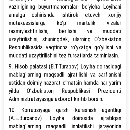
vazirligining buyurtmanomalari bo‘yicha Loyihani
amalga oshirishda ishtirok etuvchi xorijiy
mutaxassislarga ko‘p martalik vizalar
rasmiylashtirilishi, berilishi va muddati
uzaytirilishini, shuningdek, ularning O‘zbekiston
Respublikasida vaqtincha ro‘yxatga qo‘yilishi va
muddati uzaytirilishini tez fursatlarda ta’minlasin.
9. Hisob palatasi (B.T.Turabov) Loyiha doirasidagi
mablag‘larning maqsadli ajratilishi va sarflanishi
ustidan doimiy nazorat o‘rnatsin hamda har yarim
yilda O‘zbekiston Respublikasi Prezidenti
Administratsiyasiga axborot kiritib borsin.
10. Korrupsiyaga qarshi kurashish agentligi
(A.E.Burxanov) Loyiha doirasida ajratilgan
mablag‘larning maqsadli ishlatilishi jarayonida