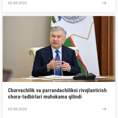
06-08-2026
Chorvachilik va parrandachilikni rivojlantirish
chora-tadbirlari muhokama qilindi
05-08-2026