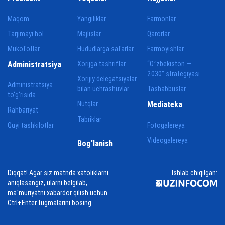
Maqom
Yangiliklar
Farmonlar
Tarjimayi hol
Majlislar
Qarorlar
Mukofotlar
Hududlarga safarlar
Farmoyishlar
Administratsiya
Xorijga tashriflar
“Oʻzbekiston —
2030” strategiyasi
Xorijiy delegatsiyalar
Administratsiya
bilan uchrashuvlar
Tashabbuslar
to‘g‘risida
Nutqlar
Mediateka
Rahbariyat
Tabriklar
Quyi tashkilotlar
Fotogalereya
Videogalereya
Bog'lanish
Diqqat! Agar siz matnda xatoliklarni
Ishlab chiqilgan:
aniqlasangiz, ularni belgilab,
ma`muriyatni xabardor qilish uchun
Ctrl+Enter tugmalarini bosing