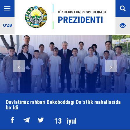
Toggle
O‘ZBEKISTON RESPUBLIKASI
navigation
PREZIDENTI
O‘ZB
‹
›
Davlatimiz rahbari Bekoboddagi Doʻstlik mahallasida
boʻldi
13
iyul