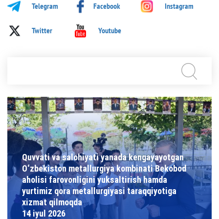
Telegram
Facebook
Instagram
Twitter
Youtube
Quvvati va salohiyati yanada kengayayotgan
O‘zbekiston metallurgiya kombinati Bekobod
aholisi farovonligini yuksaltirish hamda
yurtimiz qora metallurgiyasi taraqqiyotiga
xizmat qilmoqda
14 iyul 2026