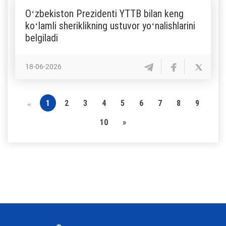
Oʻzbekiston Prezidenti YTTB bilan keng
koʻlamli sheriklikning ustuvor yoʻnalishlarini
belgiladi
18-06-2026
1
2
3
4
5
6
7
8
9
«
10
»