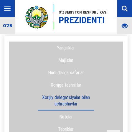
Toggle
O‘ZBEKISTON RESPUBLIKASI
navigation
PREZIDENTI
O‘ZB
Yangiliklar
Majlislar
Hududlarga safarlar
Xorijga tashriflar
Xorijiy delegatsiyalar bilan
uchrashuvlar
Nutqlar
Tabriklar