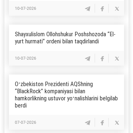
10-07-2026
Shayxulislom Ollohshukur Poshshozoda “El-
yurt hurmati” ordeni bilan taqdirlandi
10-07-2026
Oʻzbekiston Prezidenti AQShning
“BlackRock” kompaniyasi bilan
hamkorlikning ustuvor yoʻnalishlarini belgilab
berdi
07-07-2026