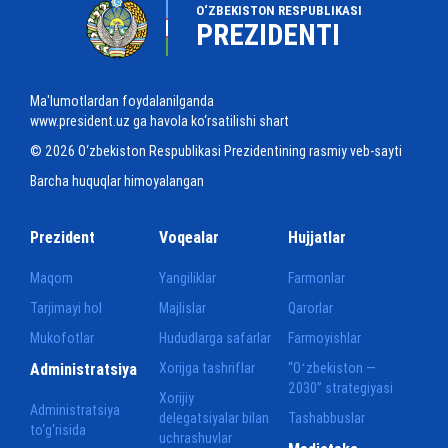
O‘ZBEKISTON RESPUBLIKASI
PREZIDENTI
Ma'lumotlardan foydalanilganda
www.president.uz ga havola ko‘rsatilishi shart
© 2026 O‘zbekiston Respublikasi Prezidentining rasmiy veb-sayti
Barcha huquqlar himoyalangan
Prezident
Voqealar
Hujjatlar
Maqom
Yangiliklar
Farmonlar
Tarjimayi hol
Majlislar
Qarorlar
Mukofotlar
Hududlarga safarlar
Farmoyishlar
Administratsiya
Xorijga tashriflar
“Oʻzbekiston —
2030” strategiyasi
Xorijiy
Administratsiya
delegatsiyalar bilan
Tashabbuslar
to‘g‘risida
uchrashuvlar