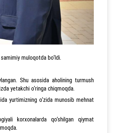
n samimiy muloqotda bo‘ldi.
ylangan. Shu asosida aholining turmush
imizda yetakchi o‘ringa chiqmoqda.
jasida yurtimizning o‘zida munosib mehnat
ogiyali korxonalarda qo‘shilgan qiymat
ilmoqda.