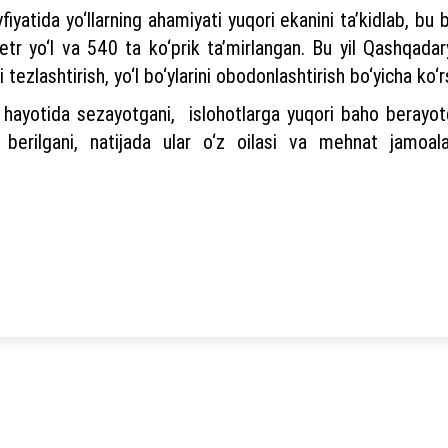
yfiyatida yo‘llarning ahamiyati yuqori ekanini ta’kidlab, b
etr yo‘l va 540 ta ko‘prik ta’mirlangan. Bu yil Qashqadar
ni tezlashtirish, yo‘l bo‘ylarini obodonlashtirish bo‘yicha ko‘
z hayotida sezayotgani, islohotlarga yuqori baho berayotga
 berilgani, natijada ular o‘z oilasi va mehnat jamoala