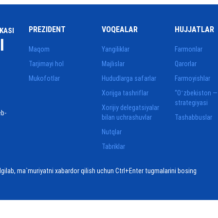
PREZIDENT
VOQEALAR
HUJJATLAR
KASI
I
Maqom
Yangiliklar
Farmonlar
Tarjimayi hol
Majlislar
Qarorlar
Mukofotlar
Hududlarga safarlar
Farmoyishlar
Xorijga tashriflar
“Oʻzbekiston —
strategiyasi
Xorijiy delegatsiyalar
eb-
bilan uchrashuvlar
Tashabbuslar
Nutqlar
Tabriklar
elgilab, ma`muriyatni xabardor qilish uchun Ctrl+Enter tugmalarini bosing