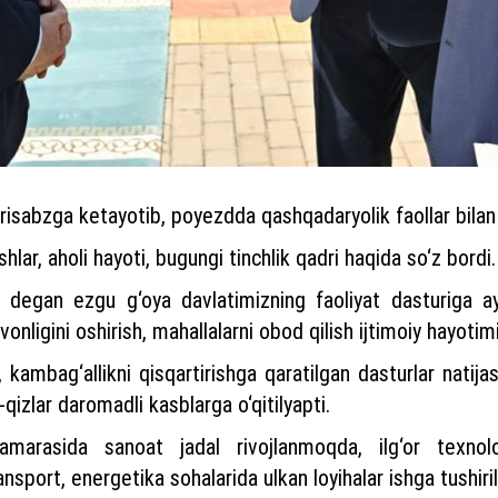
risabzga ketayotib, poyezdda qashqadaryolik faollar bila
lar, aholi hayoti, bugungi tinchlik qadri haqida so‘z bordi.
” degan ezgu g‘oya davlatimizning faoliyat dasturiga a
vonligini oshirish, mahallalarni obod qilish ijtimoiy hayot
h, kambag‘allikni qisqartirishga qaratilgan dasturlar nati
-qizlar daromadli kasblarga o‘qitilyapti.
 samarasida sanoat jadal rivojlanmoqda, ilg‘or texnol
ransport, energetika sohalarida ulkan loyihalar ishga tushir