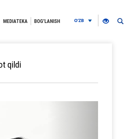
O‘ZB
MEDIATEKA
BOG'LANISH
t qildi