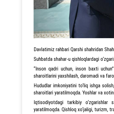
Davlatimiz rahbari Qarshi shahridan Shah
Suhbatda shahar-u qishloqlardagi o‘zgarish
“Inson qadri uchun, inson baxti uchun
sharoitlarini yaxshilash, daromadi va faro
Hududlar imkoniyatini to‘liq ishga solis
sharoitlari yaratilmoqda. Yoshlar va xotin
Iqtisodiyotdagi tarkibiy o‘zgarishlar
yaratilmoqda. Qishloq xo‘jaligi, turizm, t