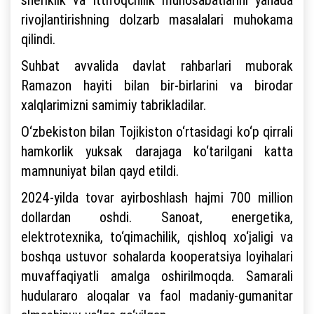
rivojlantirishning dolzarb masalalari muhokama
qilindi.
Suhbat avvalida davlat rahbarlari muborak
Ramazon hayiti bilan bir-birlarini va birodar
xalqlarimizni samimiy tabrikladilar.
O‘zbekiston bilan Tojikiston o‘rtasidagi ko‘p qirrali
hamkorlik yuksak darajaga ko‘tarilgani katta
mamnuniyat bilan qayd etildi.
2024-yilda tovar ayirboshlash hajmi 700 million
dollardan oshdi. Sanoat, energetika,
elektrotexnika, to‘qimachilik, qishloq xo‘jaligi va
boshqa ustuvor sohalarda kooperatsiya loyihalari
muvaffaqiyatli amalga oshirilmoqda. Samarali
hudulararo aloqalar va faol madaniy-gumanitar