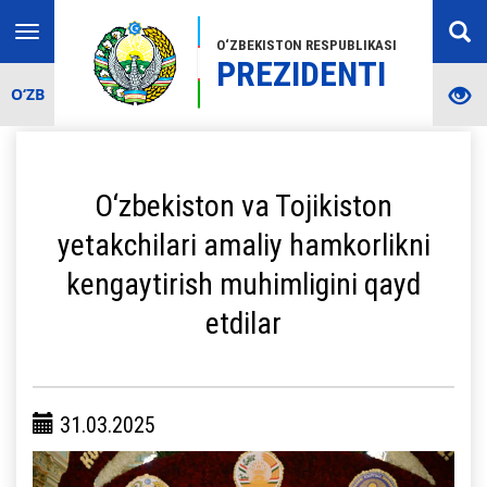
Toggle
O‘ZBEKISTON RESPUBLIKASI
navigation
PREZIDENTI
O‘ZB
O‘zbekiston va Tojikiston
yetakchilari amaliy hamkorlikni
kengaytirish muhimligini qayd
etdilar
31.03.2025