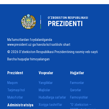
O‘ZBEKISTON RESPUBLIKASI
PREZIDENTI
Ma'lumotlardan foydalanilganda
www.president.uz ga havola ko‘rsatilishi shart
© 2026 O‘zbekiston Respublikasi Prezidentining rasmiy veb-sayti
Barcha huquqlar himoyalangan
Prezident
Voqealar
Hujjatlar
Maqom
Yangiliklar
Farmonlar
Tarjimayi hol
Majlislar
Qarorlar
Mukofotlar
Hududlarga safarlar
Farmoyishlar
Administratsiya
Xorijga tashriflar
“Oʻzbekiston —