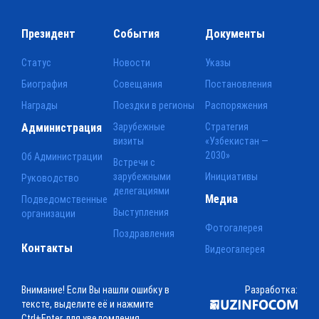
Президент
События
Документы
Статус
Новости
Указы
Биография
Совещания
Постановления
Награды
Поездки в регионы
Распоряжения
Администрация
Зарубежные
Стратегия
визиты
«Узбекистан —
2030»
Об Администрации
Встречи с
зарубежными
Инициативы
Руководство
делегациями
Медиа
Подведомственные
Выступления
организации
Фотогалерея
Поздравления
Контакты
Видеогалерея
Внимание! Если Вы нашли ошибку в
Разработка:
тексте, выделите её и нажмите
Ctrl+Enter для уведомления