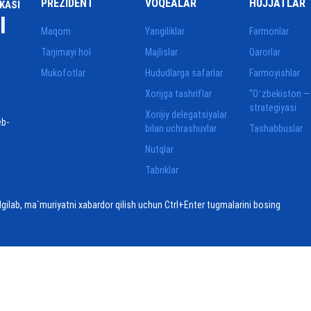
PREZIDENT
VOQEALAR
HUJJATLAR
KASI
I
Maqom
Yangiliklar
Farmonlar
Tarjimayi hol
Majlislar
Qarorlar
Mukofotlar
Hududlarga safarlar
Farmoyishlar
Xorijga tashriflar
“Oʻzbekiston —
strategiyasi
Xorijiy delegatsiyalar
eb-
bilan uchrashuvlar
Tashabbuslar
Nutqlar
Tabriklar
elgilab, ma`muriyatni xabardor qilish uchun Ctrl+Enter tugmalarini bosing