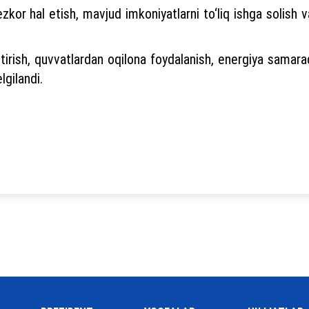
hal etish, mavjud imkoniyatlarni to‘liq ishga solish va lo
rish, quvvatlardan oqilona foydalanish, energiya samarad
lgilandi.