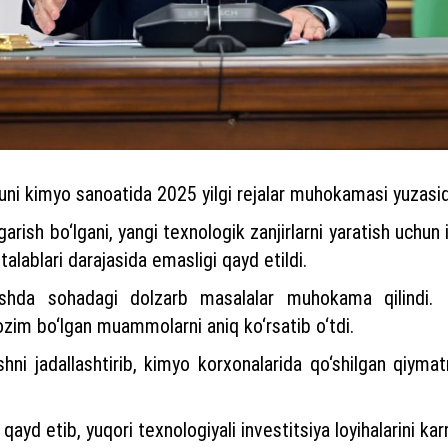
ni kimyo sanoatida 2025 yilgi rejalar muhokamasi yuzasidan
arish bo‘lgani, yangi texnologik zanjirlarni yaratish uchun 
talablari darajasida emasligi qayd etildi.
lishda sohadagi dolzarb masalalar muhokama qilindi. D
 lozim bo‘lgan muammolarni aniq ko‘rsatib o‘tdi.
tishni jadallashtirib, kimyo korxonalarida qo‘shilgan qiyma
ayd etib, yuqori texnologiyali investitsiya loyihalarini karr