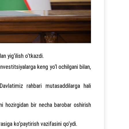
 yig‘ilish o‘tkazdi.
investitsiyalarga keng yo‘l ochilgani bilan,
avlatimiz rahbari mutasaddilarga hali
tni hozirgidan bir necha barobar oshirish
asiga ko‘paytirish vazifasini qo‘ydi.