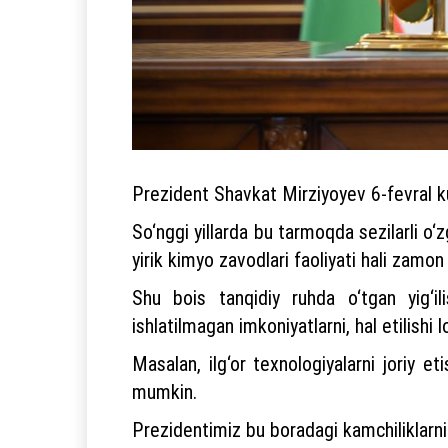
Prezident Shavkat Mirziyoyev 6-fevral ku
So‘nggi yillarda bu tarmoqda sezilarli o‘zg
yirik kimyo zavodlari faoliyati hali zamon 
Shu bois tanqidiy ruhda o‘tgan yig‘i
ishlatilmagan imkoniyatlarni, hal etilishi
Masalan, ilg‘or texnologiyalarni joriy e
mumkin.
Prezidentimiz bu boradagi kamchiliklarni q