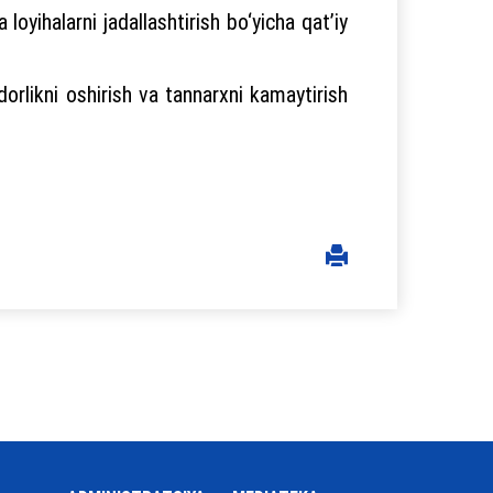
yihalarni jadallashtirish bo‘yicha qat’iy
orlikni oshirish va tannarxni kamaytirish