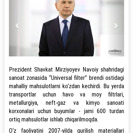
Prezident Shavkat Mirziyoyev Navoiy shahridagi
sanoat zonasida “Universal filter” brendi ostidagi
mahalliy mahsulotlarni ko‘zdan kechirdi. Bu yerda
transportlar uchun havo va moy filtrlari,
metallurgiya, neft-gaz va kimyo sanoati
korxonalari uchun buyumlar - jami 600 turdan
ortiq mahsulotlar ishlab chiqarilmoqda.
O‘z faoliyatini 2007-yilda qurilish materiallari