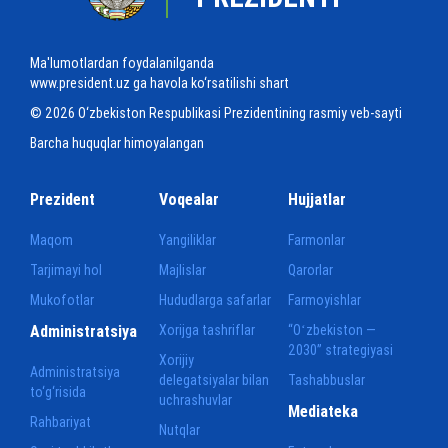
Ma'lumotlardan foydalanilganda
www.president.uz ga havola ko‘rsatilishi shart
© 2026 O‘zbekiston Respublikasi Prezidentining rasmiy veb-sayti
Barcha huquqlar himoyalangan
Prezident
Voqealar
Hujjatlar
Maqom
Yangiliklar
Farmonlar
Tarjimayi hol
Majlislar
Qarorlar
Mukofotlar
Hududlarga safarlar
Farmoyishlar
Administratsiya
Xorijga tashriflar
“Oʻzbekiston —
2030” strategiyasi
Xorijiy
Administratsiya
delegatsiyalar bilan
Tashabbuslar
to‘g‘risida
uchrashuvlar
Mediateka
Rahbariyat
Nutqlar