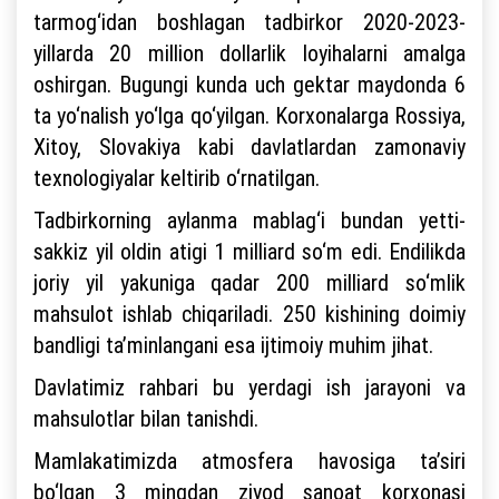
tarmog‘idan boshlagan tadbirkor 2020-2023-
yillarda 20 million dollarlik loyihalarni amalga
oshirgan. Bugungi kunda uch gektar maydonda 6
ta yo‘nalish yo‘lga qo‘yilgan. Korxonalarga Rossiya,
Xitoy, Slovakiya kabi davlatlardan zamonaviy
texnologiyalar keltirib o‘rnatilgan.
Tadbirkorning aylanma mablag‘i bundan yetti-
sakkiz yil oldin atigi 1 milliard so‘m edi. Endilikda
joriy yil yakuniga qadar 200 milliard so‘mlik
mahsulot ishlab chiqariladi. 250 kishining doimiy
bandligi ta’minlangani esa ijtimoiy muhim jihat.
Davlatimiz rahbari bu yerdagi ish jarayoni va
mahsulotlar bilan tanishdi.
Mamlakatimizda atmosfera havosiga ta’siri
bo‘lgan 3 mingdan ziyod sanoat korxonasi