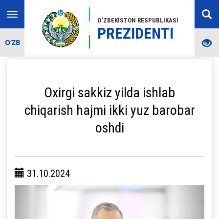
Toggle
O‘ZBEKISTON RESPUBLIKASI
navigation
PREZIDENTI
O‘ZB
Oxirgi sakkiz yilda ishlab
chiqarish hajmi ikki yuz barobar
oshdi
31.10.2024