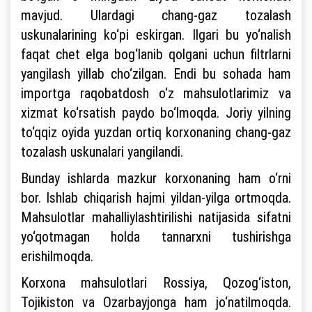
mavjud. Ulardagi chang-gaz tozalash
uskunalarining ko‘pi eskirgan. Ilgari bu yo‘nalish
faqat chet elga bog‘lanib qolgani uchun filtrlarni
yangilash yillab cho‘zilgan. Endi bu sohada ham
importga raqobatdosh o‘z mahsulotlarimiz va
xizmat ko‘rsatish paydo bo‘lmoqda. Joriy yilning
to‘qqiz oyida yuzdan ortiq korxonaning chang-gaz
tozalash uskunalari yangilandi.
Bunday ishlarda mazkur korxonaning ham o‘rni
bor. Ishlab chiqarish hajmi yildan-yilga ortmoqda.
Mahsulotlar mahalliylashtirilishi natijasida sifatni
yo‘qotmagan holda tannarxni tushirishga
erishilmoqda.
Korxona mahsulotlari Rossiya, Qozog‘iston,
Tojikiston va Ozarbayjonga ham jo‘natilmoqda.