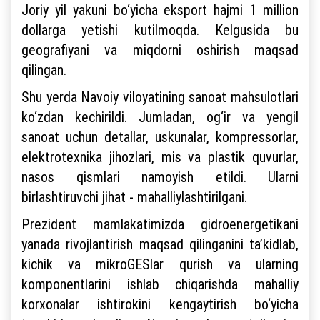
Joriy yil yakuni bo‘yicha eksport hajmi 1 million
dollarga yetishi kutilmoqda. Kelgusida bu
geografiyani va miqdorni oshirish maqsad
qilingan.
Shu yerda Navoiy viloyatining sanoat mahsulotlari
ko‘zdan kechirildi. Jumladan, og‘ir va yengil
sanoat uchun detallar, uskunalar, kompressorlar,
elektrotexnika jihozlari, mis va plastik quvurlar,
nasos qismlari namoyish etildi. Ularni
birlashtiruvchi jihat - mahalliylashtirilgani.
Prezident mamlakatimizda gidroenergetikani
yanada rivojlantirish maqsad qilinganini ta’kidlab,
kichik va mikroGESlar qurish va ularning
komponentlarini ishlab chiqarishda mahalliy
korxonalar ishtirokini kengaytirish bo‘yicha