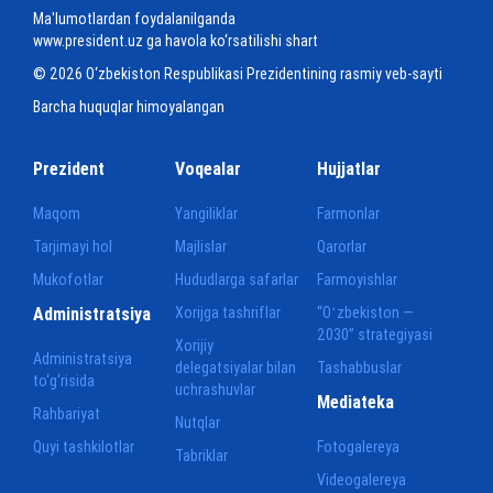
Ma'lumotlardan foydalanilganda
www.president.uz ga havola ko‘rsatilishi shart
© 2026 O‘zbekiston Respublikasi Prezidentining rasmiy veb-sayti
Barcha huquqlar himoyalangan
Prezident
Voqealar
Hujjatlar
Maqom
Yangiliklar
Farmonlar
Tarjimayi hol
Majlislar
Qarorlar
Mukofotlar
Hududlarga safarlar
Farmoyishlar
Administratsiya
Xorijga tashriflar
“Oʻzbekiston —
2030” strategiyasi
Xorijiy
Administratsiya
delegatsiyalar bilan
Tashabbuslar
to‘g‘risida
uchrashuvlar
Mediateka
Rahbariyat
Nutqlar
Quyi tashkilotlar
Fotogalereya
Tabriklar
Videogalereya