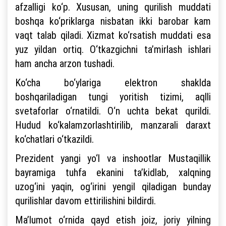
afzalligi ko‘p. Xususan, uning qurilish muddati
boshqa ko‘priklarga nisbatan ikki barobar kam
vaqt talab qiladi. Xizmat ko‘rsatish muddati esa
yuz yildan ortiq. O‘tkazgichni ta’mirlash ishlari
ham ancha arzon tushadi.
Ko‘cha bo‘ylariga elektron shaklda
boshqariladigan tungi yoritish tizimi, aqlli
svetaforlar o‘rnatildi. O‘n uchta bekat qurildi.
Hudud ko‘kalamzorlashtirilib, manzarali daraxt
ko‘chatlari o‘tkazildi.
Prezident yangi yo‘l va inshootlar Mustaqillik
bayramiga tuhfa ekanini ta’kidlab, xalqning
uzog‘ini yaqin, og‘irini yengil qiladigan bunday
qurilishlar davom ettirilishini bildirdi.
Ma’lumot o‘rnida qayd etish joiz, joriy yilning