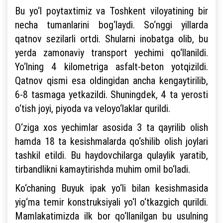
Bu yo‘l poytaxtimiz va Toshkent viloyatining bir
necha tumanlarini bog‘laydi. So‘nggi yillarda
qatnov sezilarli ortdi. Shularni inobatga olib, bu
yerda zamonaviy transport yechimi qo‘llanildi.
Yo‘lning 4 kilometriga asfalt-beton yotqizildi.
Qatnov qismi esa oldingidan ancha kengaytirilib,
6-8 tasmaga yetkazildi. Shuningdek, 4 ta yerosti
o‘tish joyi, piyoda va veloyo‘laklar qurildi.
O‘ziga xos yechimlar asosida 3 ta qayrilib olish
hamda 18 ta kesishmalarda qo‘shilib olish joylari
tashkil etildi. Bu haydovchilarga qulaylik yaratib,
tirbandlikni kamaytirishda muhim omil bo‘ladi.
Ko‘chaning Buyuk ipak yo‘li bilan kesishmasida
yig‘ma temir konstruksiyali yo‘l o‘tkazgich qurildi.
Mamlakatimizda ilk bor qo‘llanilgan bu usulning