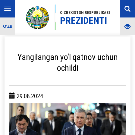
Toggle
O‘ZBEKISTON RESPUBLIKASI
navigation
PREZIDENTI
O‘ZB
Yangilangan yo‘l qatnov uchun
ochildi
29.08.2024