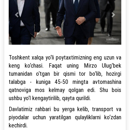
Toshkent xalqa yo‘li poytaxtimizning eng uzun va
keng ko‘chasi. Faqat uning Mirzo Ulug‘bek
tumanidan o‘tgan bir qismi tor bo‘lib, hozirgi
talabga - kuniga 45-50 mingta avtomashina
qatnoviga mos kelmay qolgan edi. Shu bois
ushbu yo‘l kengaytirilib, qayta qurildi.
Davlatimiz rahbari bu yerga kelib, transport va
piyodalar uchun yaratilgan qulayliklarni ko‘zdan
kechirdi.