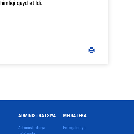
imligi qayd etildi.
ADMINISTRATSIYA
MEDIATEKA
Administratsiya
Fotogalereya
to‘g‘risida