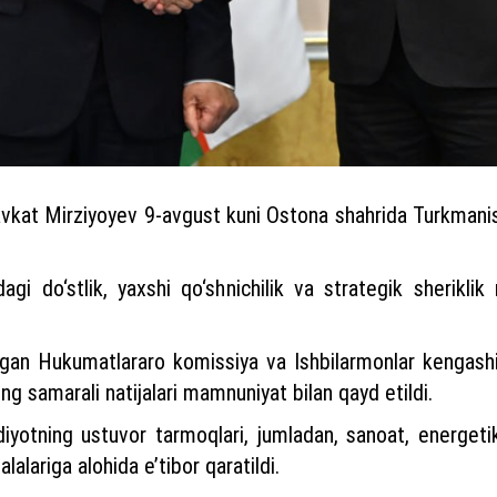
avkat Mirziyoyev 9-avgust kuni Ostona shahrida Turkma
dagi do‘stlik, yaxshi qo‘shnichilik va strategik sherikl
‘tgan Hukumatlararo komissiya va Ishbilarmonlar kengashin
g samarali natijalari mamnuniyat bilan qayd etildi.
iyotning ustuvor tarmoqlari, jumladan, sanoat, energetika
alalariga alohida e’tibor qaratildi.