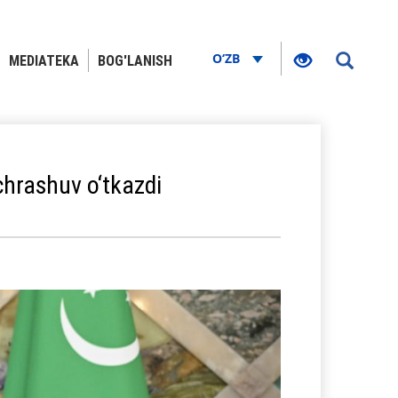
O‘ZB
MEDIATEKA
BOG'LANISH
chrashuv o‘tkazdi