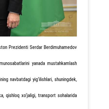
niston Prezidenti Serdar Berdimuhamedov
ik munosabatlarini yanada mustahkamlash
ing navbatdagi yig‘ilishlari, shuningdek,
, qishloq xo‘jaligi, transport sohalarida