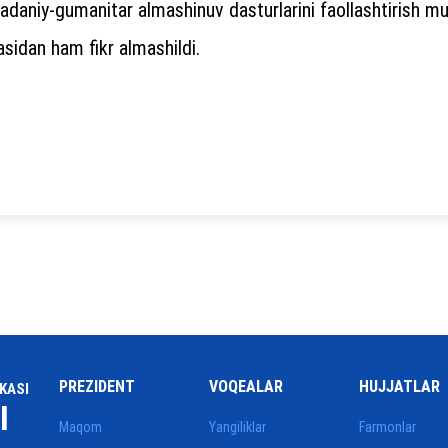
daniy-gumanitar almashinuv dasturlarini faollashtirish muh
sidan ham fikr almashildi.
PREZIDENT
VOQEALAR
HUJJATLAR
KASI
I
Maqom
Yangiliklar
Farmonlar