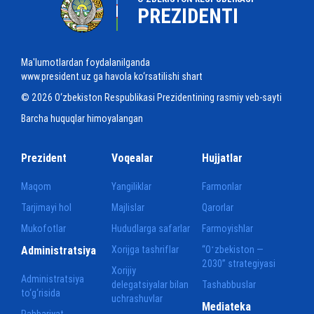
PREZIDENTI
Ma'lumotlardan foydalanilganda
www.president.uz ga havola ko‘rsatilishi shart
© 2026 O‘zbekiston Respublikasi Prezidentining rasmiy veb-sayti
Barcha huquqlar himoyalangan
Prezident
Voqealar
Hujjatlar
Maqom
Yangiliklar
Farmonlar
Tarjimayi hol
Majlislar
Qarorlar
Mukofotlar
Hududlarga safarlar
Farmoyishlar
Administratsiya
Xorijga tashriflar
“Oʻzbekiston —
2030” strategiyasi
Xorijiy
Administratsiya
delegatsiyalar bilan
Tashabbuslar
to‘g‘risida
uchrashuvlar
Mediateka
Rahbariyat