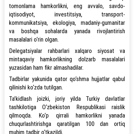
tomonlama hamkorlikni, eng avvalo, savdo-
iqtisodiyot, investitsiya, transport-
kommunikatsiya, ekologiya, madaniy-gumanitar
va boshqa sohalarda yanada rivojlantirish
masalalari o‘rin olgan.
Delegatsiyalar rahbarlari xalqaro siyosat va
mintaqaviy hamkorlikning dolzarb masalalari
yuzasidan ham fikr almashadilar.
Tadbirlar yakunida qator qo‘shma hujjatlar qabul
qilinishi ko‘zda tutilgan.
Ta’kidlash joizki, joriy yilda Turkiy davlatlar
tashkilotiga O‘zbekiston Respublikasi raislik
qilmoqda. Ko‘p qirrali hamkorlikni yanada
chuqurlashtirishga qaratilgan 100 dan ortiq
muhim tadbir o‘tkazildi.