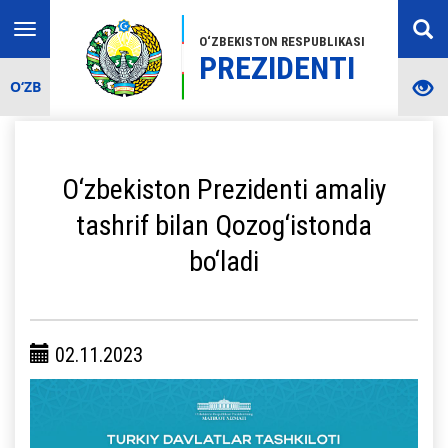
Toggle
O‘ZBEKISTON RESPUBLIKASI
navigation
PREZIDENTI
O‘ZB
O‘zbekiston Prezidenti amaliy
tashrif bilan Qozog‘istonda
bo‘ladi
02.11.2023