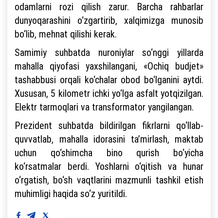
odamlarni rozi qilish zarur. Barcha rahbarlar
dunyoqarashini o‘zgartirib, xalqimizga munosib
bo‘lib, mehnat qilishi kerak.
Samimiy suhbatda nuroniylar so‘nggi yillarda
mahalla qiyofasi yaxshilangani, «Ochiq budjet»
tashabbusi orqali ko‘chalar obod bo‘lganini aytdi.
Xususan, 5 kilometr ichki yo‘lga asfalt yotqizilgan.
Elektr tarmoqlari va transformator yangilangan.
Prezident suhbatda bildirilgan fikrlarni qo‘llab-
quvvatlab, mahalla idorasini ta’mirlash, maktab
uchun qo‘shimcha bino qurish bo‘yicha
ko‘rsatmalar berdi. Yoshlarni o‘qitish va hunar
o‘rgatish, bo‘sh vaqtlarini mazmunli tashkil etish
muhimligi haqida so‘z yuritildi.