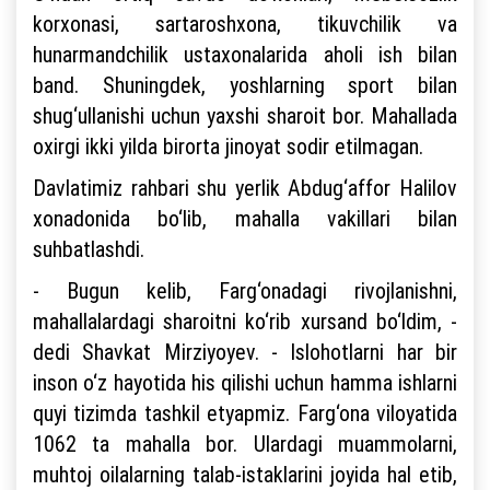
korxonasi, sartaroshxona, tikuvchilik va
hunarmandchilik ustaxonalarida aholi ish bilan
band. Shuningdek, yoshlarning sport bilan
shug‘ullanishi uchun yaxshi sharoit bor. Mahallada
oxirgi ikki yilda birorta jinoyat sodir etilmagan.
Davlatimiz rahbari shu yerlik Abdug‘affor Halilov
xonadonida bo‘lib, mahalla vakillari bilan
suhbatlashdi.
- Bugun kelib, Farg‘onadagi rivojlanishni,
mahallalardagi sharoitni ko‘rib xursand bo‘ldim, -
dedi Shavkat Mirziyoyev. - Islohotlarni har bir
inson o‘z hayotida his qilishi uchun hamma ishlarni
quyi tizimda tashkil etyapmiz. Farg‘ona viloyatida
1062 ta mahalla bor. Ulardagi muammolarni,
muhtoj oilalarning talab-istaklarini joyida hal etib,