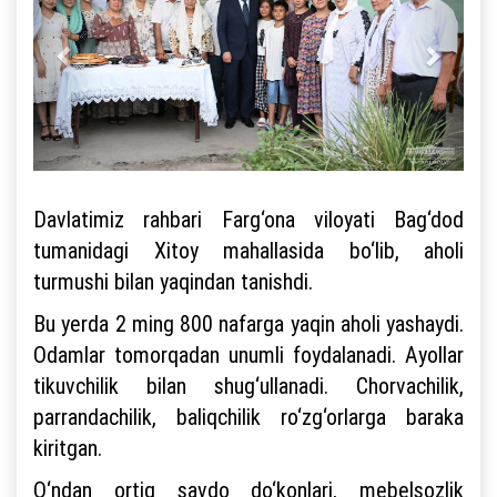
Davlatimiz rahbari Farg‘ona viloyati Bag‘dod
tumanidagi Xitoy mahallasida bo‘lib, aholi
turmushi bilan yaqindan tanishdi.
Bu yerda 2 ming 800 nafarga yaqin aholi yashaydi.
Odamlar tomorqadan unumli foydalanadi. Ayollar
tikuvchilik bilan shug‘ullanadi. Chorvachilik,
parrandachilik, baliqchilik ro‘zg‘orlarga baraka
kiritgan.
O‘ndan ortiq savdo do‘konlari, mebelsozlik