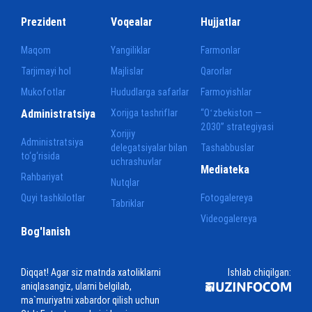
Prezident
Voqealar
Hujjatlar
Maqom
Yangiliklar
Farmonlar
Tarjimayi hol
Majlislar
Qarorlar
Mukofotlar
Hududlarga safarlar
Farmoyishlar
Administratsiya
Xorijga tashriflar
“Oʻzbekiston —
2030” strategiyasi
Xorijiy
Administratsiya
delegatsiyalar bilan
Tashabbuslar
to‘g‘risida
uchrashuvlar
Mediateka
Rahbariyat
Nutqlar
Quyi tashkilotlar
Fotogalereya
Tabriklar
Videogalereya
Bog'lanish
Diqqat! Agar siz matnda xatoliklarni
Ishlab chiqilgan:
aniqlasangiz, ularni belgilab,
ma`muriyatni xabardor qilish uchun