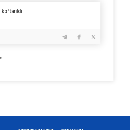
koʻtarildi
»