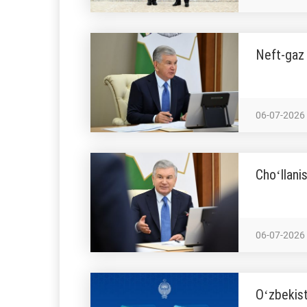
Neft-gaz 
06-07-2026
Choʻllanis
06-07-2026
Oʻzbekist