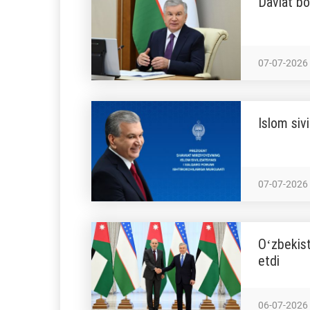
Davlat bo
07-07-2026
Islom sivi
07-07-2026
Oʻzbekist
etdi
06-07-2026