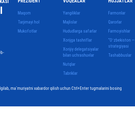
PREZIDENT
VOQEALAR
HUJJATLAR
KASI
I
Maqom
Yangiliklar
Farmonlar
Tarjimayi hol
Majlislar
Qarorlar
Mukofotlar
Hududlarga safarlar
Farmoyishlar
Xorijga tashriflar
“Oʻzbekiston —
strategiyasi
Xorijiy delegatsiyalar
eb-
bilan uchrashuvlar
Tashabbuslar
Nutqlar
Tabriklar
elgilab, ma`muriyatni xabardor qilish uchun Ctrl+Enter tugmalarini bosing