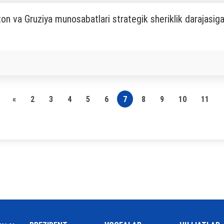
on va Gruziya munosabatlari strategik sheriklik darajasiga 
«
2
3
4
5
6
7
8
9
10
11