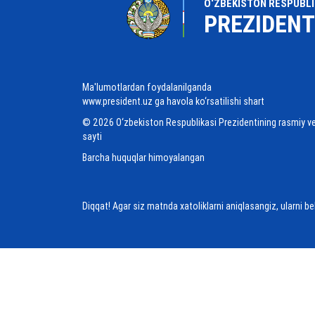
O‘ZBEKISTON RESPUBLI
PREZIDENT
Ma'lumotlardan foydalanilganda
www.president.uz ga havola ko‘rsatilishi shart
© 2026 O‘zbekiston Respublikasi Prezidentining rasmiy v
sayti
Barcha huquqlar himoyalangan
Diqqat! Agar siz matnda xatoliklarni aniqlasangiz, ularni b