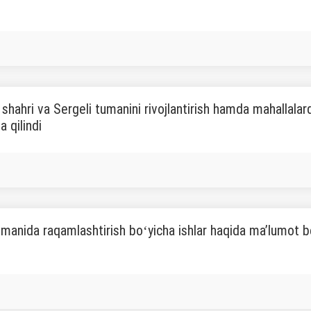
shahri va Sergeli tumanini rivojlantirish hamda mahallalar
 qilindi
umanida raqamlashtirish boʻyicha ishlar haqida maʼlumot be