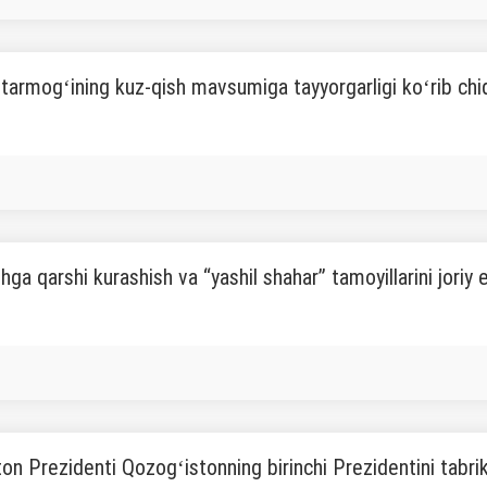
tarmogʻining kuz-qish mavsumiga tayyorgarligi koʻrib chiq
hga qarshi kurashish va “yashil shahar” tamoyillarini joriy e
on Prezidenti Qozogʻistonning birinchi Prezidentini tabrik