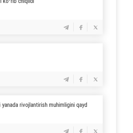
 koʻrib chiqildi
 yanada rivojlantirish muhimligini qayd