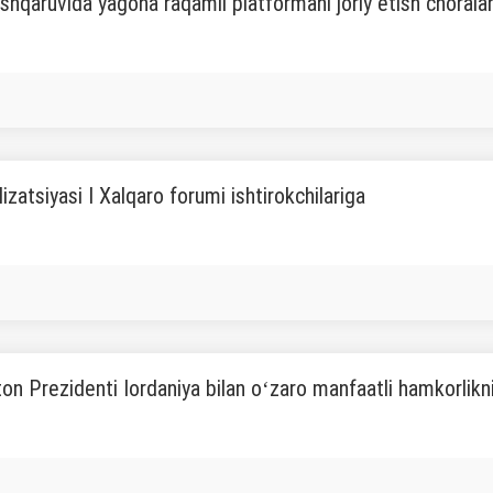
shqaruvida yagona raqamli platformani joriy etish choralari
lizatsiyasi I Xalqaro forumi ishtirokchilariga
on Prezidenti Iordaniya bilan oʻzaro manfaatli hamkorlikni