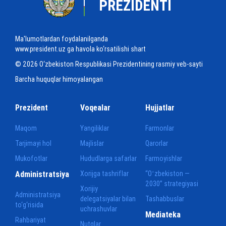
PREZIDENTI
Ma'lumotlardan foydalanilganda
www.president.uz ga havola ko‘rsatilishi shart
© 2026 O‘zbekiston Respublikasi Prezidentining rasmiy veb-sayti
Barcha huquqlar himoyalangan
Prezident
Voqealar
Hujjatlar
Maqom
Yangiliklar
Farmonlar
Tarjimayi hol
Majlislar
Qarorlar
Mukofotlar
Hududlarga safarlar
Farmoyishlar
Administratsiya
Xorijga tashriflar
“Oʻzbekiston —
2030” strategiyasi
Xorijiy
Administratsiya
delegatsiyalar bilan
Tashabbuslar
to‘g‘risida
uchrashuvlar
Mediateka
Rahbariyat
Nutqlar