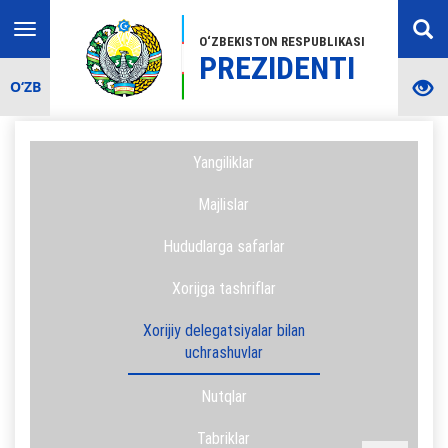
Toggle
O‘ZBEKISTON RESPUBLIKASI
navigation
PREZIDENTI
O‘ZB
Yangiliklar
Majlislar
Hududlarga safarlar
Xorijga tashriflar
Xorijiy delegatsiyalar bilan
uchrashuvlar
Nutqlar
Tabriklar