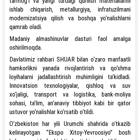
tarmog‘i va yangi turdagi qurilish materiallarini
ishlab chiqarish, metallurgiya, infratuzilmani
modernizatsiya qilish va boshqa yo‘nalishlarni
qamrab oladi.
Madaniy almashinuvlar dasturi faol amalga
oshirilmoqda.
Davlatimiz rahbari SHUAR bilan o‘zaro manfaatli
hamkorlikni yanada rivojlantirish va qo‘shma
loyihalarni jadallashtirish muhimligini ta’kidladi.
Innovatsion texnologiyalar, qishloq va suv
xo‘jaligi, transport va logistika, bank-moliya
sohasi, ta’lim, an’anaviy tibbiyot kabi bir qator
ustuvor yo‘nalishlar ko‘rsatib o‘tildi.
O‘zbekiston har yili Urumchi shahrida o‘tkazib
kelinayotgan “Ekspo Xitoy-Yevroosiyo” bosh