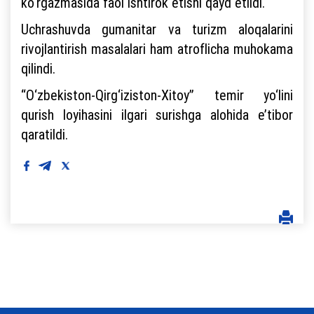
ko‘rgazmasida faol ishtirok etishi qayd etildi.
Uchrashuvda gumanitar va turizm aloqalarini
rivojlantirish masalalari ham atroflicha muhokama
qilindi.
“O‘zbekiston-Qirg‘iziston-Xitoy” temir yo‘lini
qurish loyihasini ilgari surishga alohida e’tibor
qaratildi.