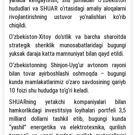
hududlari va SHUAR o‘rtasidagi amaliy aloqalarni
rivojlantirishning ustuvor yo‘nalishlari ko‘rib
chiqildi.
O‘zbekiston-Xitoy do‘stlik va barcha sharoitda
strategik sheriklik munosabatlaridagi bugungi
yuksak daraja katta mamnuniyat bilan qayd etildi.
O‘zbekistonning Shinjon-Uyg‘ur avtonom rayoni
bilan tovar ayirboshlashi oshmoqda – bugungi
kunda mamlakatlarimiz o‘zaro savdosining qariyb
10 foizi shu hududga to‘g‘ri keladi.
SHUARning yetakchi kompaniyalari bilan
hamkorlikdagi investitsiya loyihalari portfeli 3,5
milliard dollarni tashkil etib, bugungi kunda
“yashil” energetika va elektrotexnika, qurilish