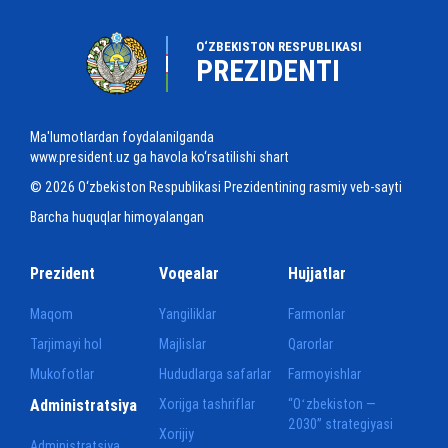
O‘ZBEKISTON RESPUBLIKASI
PREZIDENTI
Ma'lumotlardan foydalanilganda
www.president.uz ga havola ko‘rsatilishi shart
© 2026 O‘zbekiston Respublikasi Prezidentining rasmiy veb-sayti
Barcha huquqlar himoyalangan
Prezident
Voqealar
Hujjatlar
Maqom
Yangiliklar
Farmonlar
Tarjimayi hol
Majlislar
Qarorlar
Mukofotlar
Hududlarga safarlar
Farmoyishlar
Administratsiya
Xorijga tashriflar
“Oʻzbekiston —
2030” strategiyasi
Xorijiy
Administratsiya