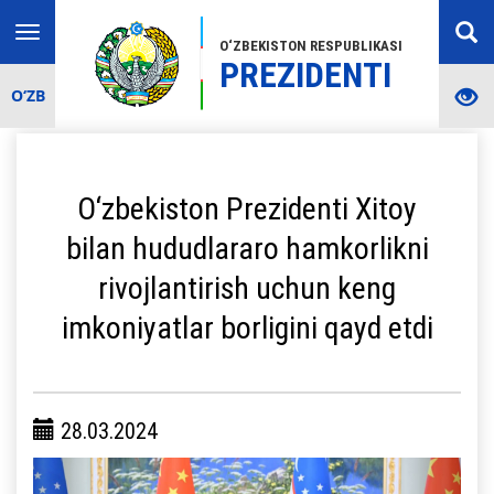
Toggle
O‘ZBEKISTON RESPUBLIKASI
navigation
PREZIDENTI
O‘ZB
O‘zbekiston Prezidenti Xitoy
bilan hududlararo hamkorlikni
rivojlantirish uchun keng
imkoniyatlar borligini qayd etdi
28.03.2024