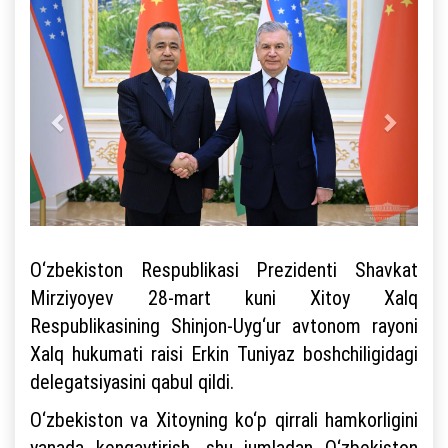
O‘zbekiston Respublikasi Prezidenti Shavkat
Mirziyoyev 28-mart kuni Xitoy Xalq
Respublikasining Shinjon-Uyg‘ur avtonom rayoni
Xalq hukumati raisi Erkin Tuniyaz boshchiligidagi
delegatsiyasini qabul qildi.
O‘zbekiston va Xitoyning ko‘p qirrali hamkorligini
yanada kengaytirish, shu jumladan O‘zbekiston