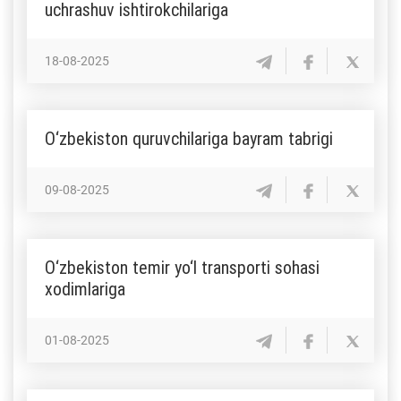
uchrashuv ishtirokchilariga
18-08-2025
O‘zbekiston quruvchilariga bayram tabrigi
09-08-2025
O‘zbekiston temir yo‘l transporti sohasi
xodimlariga
01-08-2025