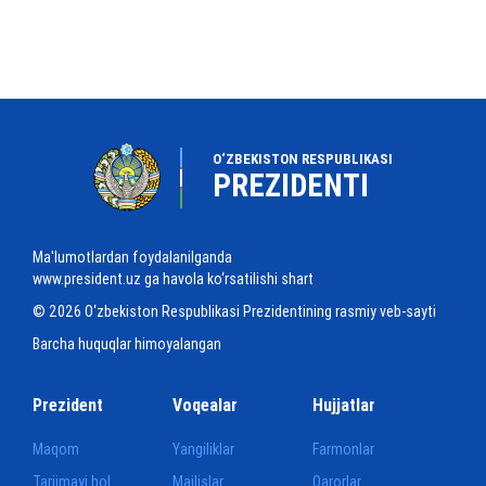
O‘ZBEKISTON RESPUBLIKASI
PREZIDENTI
Ma'lumotlardan foydalanilganda
www.president.uz ga havola ko‘rsatilishi shart
© 2026 O‘zbekiston Respublikasi Prezidentining rasmiy veb-sayti
Barcha huquqlar himoyalangan
Prezident
Voqealar
Hujjatlar
Maqom
Yangiliklar
Farmonlar
Tarjimayi hol
Majlislar
Qarorlar