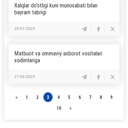
Xalqlar do‘stligi kuni munosabati bilan
bayram tabrigi
29-07-2025
Matbuot va ommaviy axborot vositalari
xodimlariga
27-06-2025
«
1
2
3
4
5
6
7
8
9
10
»