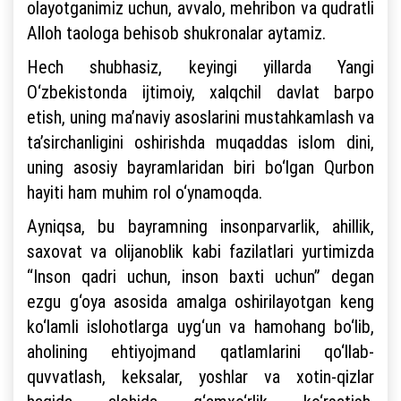
olayotganimiz uchun, avvalo, mehribon va qudratli
Alloh taologa behisob shukronalar aytamiz.
Hech shubhasiz, keyingi yillarda Yangi
O‘zbekistonda ijtimoiy, xalqchil davlat barpo
etish, uning ma’naviy asoslarini mustahkamlash va
ta’sirchanligini oshirishda muqaddas islom dini,
uning asosiy bayramlaridan biri bo‘lgan Qurbon
hayiti ham muhim rol o‘ynamoqda.
Ayniqsa, bu bayramning insonparvarlik, ahillik,
saxovat va olijanoblik kabi fazilatlari yurtimizda
“Inson qadri uchun, inson baxti uchun” degan
ezgu g‘oya asosida amalga oshirilayotgan keng
ko‘lamli islohotlarga uyg‘un va hamohang bo‘lib,
aholining ehtiyojmand qatlamlarini qo‘llab-
quvvatlash, keksalar, yoshlar va xotin-qizlar