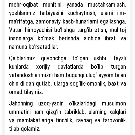
mehr-oqibat muhitini yanada mustahkamlash,
yoshlarimiz tarbiyasini kuchaytirish, ularni ilm-
ma’rifatga, zamonaviy kasb-hunarlarni egallashga,
Vatan himoyachisi bo‘lishga targ‘ib etish, muhtoj
insonlarga ko‘mak berishda alohida ibrat va
namuna ko‘rsatadilar.
Qalblarimiz quvonchga to‘lgan ushbu fayzli
kunlarda xorijiy davlatlarda bo‘lib turgan
vatandoshlarimizni ham bugungi ulug‘ ayyom bilan
chin dildan qutlab, ularga sog‘lik-omonlik, baxt va
omad tilaymiz.
Jahonning uzoq-yaqin o‘lkalaridagi musulmon
ummatini ham qizg‘in tabriklab, ularning xalqlari
va mamlakatlariga tinchlik, ravnaq va farovonlik
tilab qolamiz.