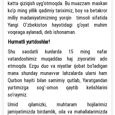
katta qiziqish uyg‘otmoqda. Bu muazzam maskan
ko‘p ming yillik qadimiy tariximiz, boy va betakror
milliy madaniyatimizning yorqin timsoli sifatida
Yangi O‘zbekiston hayotidagi g‘oyat muhim
voqeaga aylanadi, deb ishonaman.
Hurmatli yurtdoshlar!
Shu saodatli kunlarda 15 ming nafar
vatandoshimiz muqaddas haj ziyoratini ado
etmoqda. Ezgu duo va niyatlar ijobat bo‘ladigan
mana shunday munavvar lahzalarda ularni ham
Qurbon hayiti bilan samimiy qutlab, Yaratgandan
yurtimizga sog‘-omon qaytib kelishlarini
so‘raymiz.
Umid qilamizki, muhtaram hojilarimiz
jamiyatimizda birdamlik, oila va mahallalarimizda