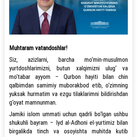
Muhtaram vatandoshlar!
Siz, azizlarni, barcha mo‘min-musulmon
yurtdoshlarimizni, butun xalqimizni ulug‘ va
mo‘tabar ayyom – Qurbon hayiti bilan chin
qalbimdan samimiy muborakbod etib, o‘zimning
yuksak hurmatim va ezgu tilaklarimni bildirishdan
g‘oyat mamnunman.
Jamiki islom ummati uchun qadrli bo‘lgan ushbu
shukuhli bayram – Iyd al-Adhoni el-yurtimiz bilan
birgalikda tinch va osoyishta muhitda kutib