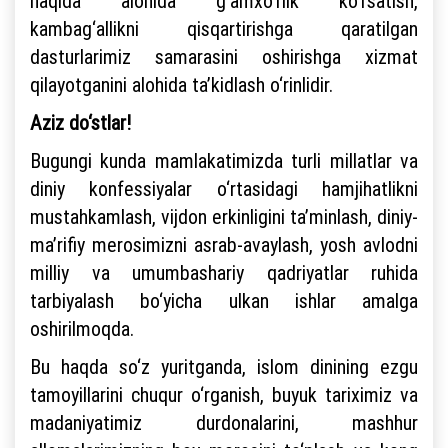
haqida alohida g‘amxo‘rlik ko‘rsatish,
kambag‘allikni qisqartirishga qaratilgan
dasturlarimiz samarasini oshirishga xizmat
qilayotganini alohida ta’kidlash o‘rinlidir.
Aziz do‘stlar!
Bugungi kunda mamlakatimizda turli millatlar va
diniy konfessiyalar o‘rtasidagi hamjihatlikni
mustahkamlash, vijdon erkinligini ta’minlash, diniy-
ma’rifiy merosimizni asrab-avaylash, yosh avlodni
milliy va umumbashariy qadriyatlar ruhida
tarbiyalash bo‘yicha ulkan ishlar amalga
oshirilmoqda.
Bu haqda so‘z yuritganda, islom dinining ezgu
tamoyillarini chuqur o‘rganish, buyuk tariximiz va
madaniyatimiz durdonalarini, mashhur