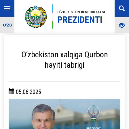
Toggle
O‘ZBEKISTON RESPUBLIKASI
navigation
PREZIDENTI
O‘ZB
O‘zbekiston xalqiga Qurbon
hayiti tabrigi
05.06.2025