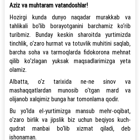
Aziz va muhtaram vatandoshlar!
Hozirgi kunda dunyo naqadar murakkab va
tahlikali bo‘lib borayotganini barchamiz ko‘rib
turibmiz. Bunday keskin sharoitda yurtimizda
tinchlik, o‘zaro hurmat va totuvlik muhitini saqlab,
barcha soha va tarmoqlarda fidokorona mehnat
qilib ko‘zlagan yuksak maqsadlarimizga yeta
olamiz.
Albatta, o‘z tarixida ne-ne sinov va
mashaqqatlardan munosib o‘tgan mard va
olijanob xalqimiz bunga har tomonlama qodir.
Bu yo‘lda el-yurtimizga mansub mehr-oqibat,
o‘zaro birlik va jipslik biz uchun beqiyos kuch-
qudrat manbai bo‘lib xizmat qiladi, deb
ishonaman.