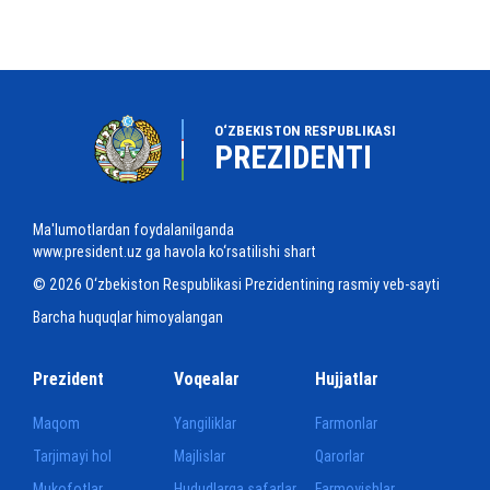
O‘ZBEKISTON RESPUBLIKASI
PREZIDENTI
Ma'lumotlardan foydalanilganda
www.president.uz ga havola ko‘rsatilishi shart
© 2026 O‘zbekiston Respublikasi Prezidentining rasmiy veb-sayti
Barcha huquqlar himoyalangan
Prezident
Voqealar
Hujjatlar
Maqom
Yangiliklar
Farmonlar
Tarjimayi hol
Majlislar
Qarorlar
Mukofotlar
Hududlarga safarlar
Farmoyishlar