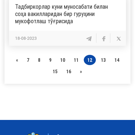
Тадбиркорлар куни муносабати билан
соҳа вакилларидан бир гуруҳини
мукофотлаш тўғрисида
18-08-2023
«
7
8
9
10
11
12
13
14
15
16
»