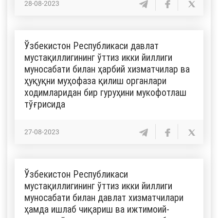
28-08-2023
Ўзбекистон Республикаси давлат
мустақиллигининг ўттиз икки йиллиги
муносабати билан ҳарбий хизматчилар ва
ҳуқуқни муҳофаза қилиш органлари
ходимларидан бир гуруҳини мукофотлаш
тўғрисида
27-08-2023
Ўзбекистон Республикаси
мустақиллигининг ўттиз икки йиллиги
муносабати билан давлат хизматчилари
ҳамда ишлаб чиқариш ва ижтимоий-