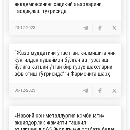
академиясининг ҳақиқий аъзоларини
тасдиқлаш тўғрисида
23-12-2023
“Жазо муддатини ўтаётган, қилмишига чин
кўнгилдан пушаймон бўлган ва тузалиш
йўлига қатъий ўтган бир гуруҳ шахсларни
афв этиш тўғрисида”ги Фармонига шарҳ
06-12-2023
«Навоий кон-металлургия комбинати»
акциядорлик жамияти ташкил
этилганининг 65 йиллиги муносабати билан