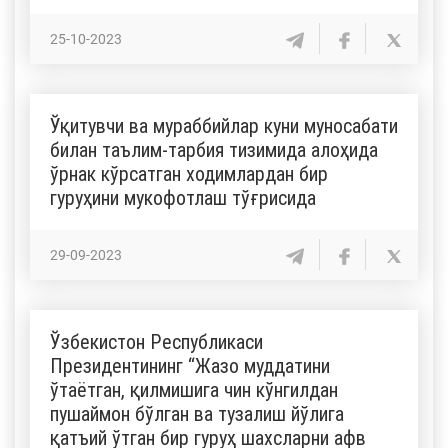
25-10-2023
Ўқитувчи ва мураббийлар куни муносабати
билан таълим-тарбия тизимида алоҳида
ўрнак кўрсатган ходимлардан бир
гуруҳини мукофотлаш тўғрисида
29-09-2023
Ўзбекистон Республикаси
Президентининг “Жазо муддатини
ўтаётган, қилмишига чин кўнгилдан
пушаймон бўлган ва тузалиш йўлига
қатъий ўтган бир гуруҳ шахсларни афв