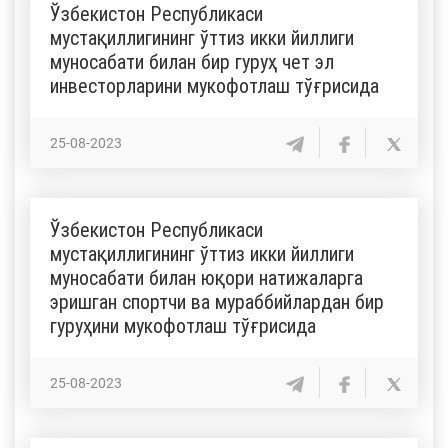
Ўзбекистон Республикаси
мустақиллигининг ўттиз икки йиллиги
муносабати билан бир гуруҳ чет эл
инвесторларини мукофотлаш тўғрисида
25-08-2023
Ўзбекистон Республикаси
мустақиллигининг ўттиз икки йиллиги
муносабати билан юқори натижаларга
эришган спортчи ва мураббийлардан бир
гуруҳини мукофотлаш тўғрисида
25-08-2023