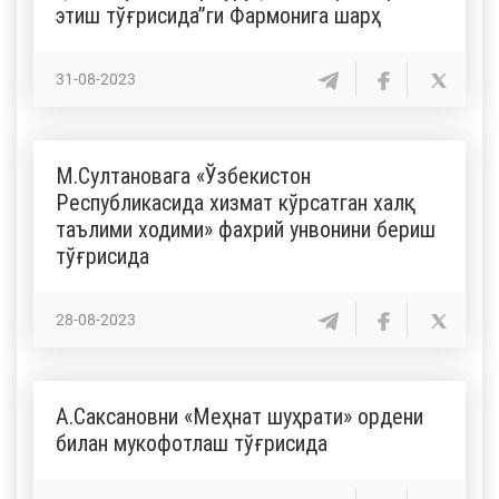
этиш тўғрисида”ги Фармонига шарҳ
31-08-2023
М.Султановага «Ўзбекистон
Республикасида хизмат кўрсатган халқ
таълими ходими» фахрий унвонини бериш
тўғрисида
28-08-2023
А.Саксановни «Меҳнат шуҳрати» ордени
билан мукофотлаш тўғрисида