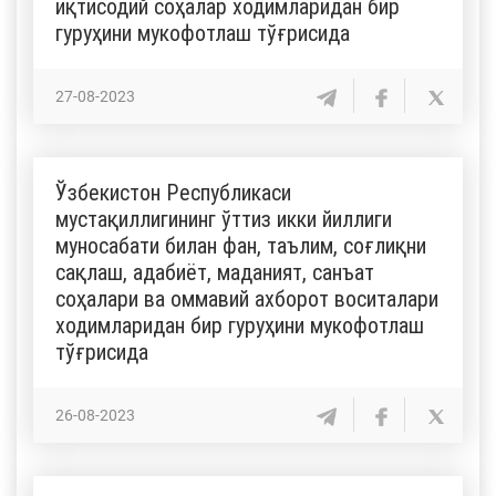
иқтисодий соҳалар ходимларидан бир
гуруҳини мукофотлаш тўғрисида
27-08-2023
Ўзбекистон Республикаси
мустақиллигининг ўттиз икки йиллиги
муносабати билан фан, таълим, соғлиқни
сақлаш, адабиёт, маданият, санъат
соҳалари ва оммавий ахборот воситалари
ходимларидан бир гуруҳини мукофотлаш
тўғрисида
26-08-2023