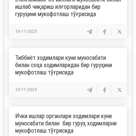
ишлаб чиқариш илғорларидан бир
гуруҳини мукофотлаш тўғрисида
16-11-2023
Тиббиёт ходимлари куни муносабати
билан соҳа ходимларидан бир гуруҳини
мукофотлаш тўғрисида
10-11-2023
Ички ишлар органлари ходимлари куни
муносабати билан бир гуруҳ ходимларни
мукофотлаш тўғрисида