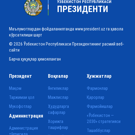
ЎЗБЕКИСТОН РЕСПУБЛИКАСИ
ПРЕЗИДЕНТИ
Маълумотлардан фойдаланилганда www.president.uz га ҳавола
кўрсатилиши шарт
© 2026 Ўзбекистон Республикаси Президентининг расмий веб-
сайти
Барча ҳуқуқлар ҳимояланган
Президент
Воқеалар
Ҳужжатлар
Мақом
Янгиликлар
Фармонлар
Таржимаи ҳол
Мажлислар
Қарорлар
Мукофотлар
Ҳудудларга
Фармойишлар
сафарлар
Администрация
«Ўзбекистон —
Хорижга
2030» стратегияси
ташрифлар
Администрация
Ташаббуслар
тўғрисида