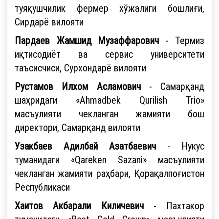
туяқушчилик фермер хўжалиги бошлиғи,
Сирдарё вилояти
Пардаев Жамшид Музаффарович
- Термиз
иқтисодиёт ва сервис университети
таъсисчиси, Сурхондарё вилояти
Рустамов Илхом Асламович
- Самарқанд
шаҳридаги «Ahmadbek Qurilish Trio»
масъулияти чекланган жамияти бош
директори, Самарқанд вилояти
Узакбаев Адилбай Азатбаевич
- Нукус
туманидаги «Qareken Sazani» масъулияти
чекланган жамияти раҳбари, Қорақалпоғистон
Республикаси
Хаитов Акбарали Киличевич
- Пахтакор