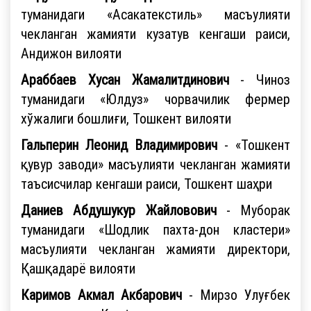
туманидаги «Асакатекстиль» масъулияти
чекланган жамияти кузатув кенгаши раиси,
Андижон вилояти
Араббаев Хусан Жамалитдинович
- Чиноз
туманидаги «Юлдуз» чорвачилик фермер
хўжалиги бошлиғи, Тошкент вилояти
Гальперин Леонид Владимирович
- «Тошкент
қувур заводи» масъулияти чекланган жамияти
таъсисчилар кенгаши раиси, Тошкент шаҳри
Даниев Абдушукур Жайловович
- Муборак
туманидаги «Шодлик пахта-дон кластери»
масъулияти чекланган жамияти директори,
Қашқадарё вилояти
Каримов Акмал Акбарович
- Мирзо Улуғбек