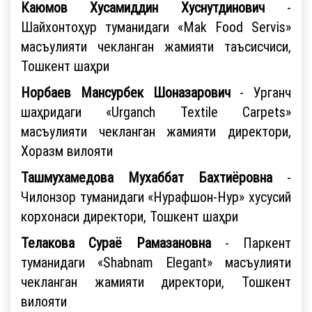
Каюмов Хусамиддин Хуснутдинович
-
Шайхонтоҳур туманидаги «Mak Food Servis»
масъулияти чекланган жамияти таъсисчиси,
Тошкент шаҳри
Норбаев Мансурбек Шоназарович
- Урганч
шаҳридаги «Urganch Textile Carpets»
масъулияти чекланган жамияти директори,
Хоразм вилояти
Ташмухамедова Мухаббат Бахтиёровна
-
Чилонзор туманидаги «Нурафшон-Нур» хусусий
корхонаси директори, Тошкент шаҳри
Телакова Сураё Рамазановна
- Паркент
туманидаги «Shabnam Elegant» масъулияти
чекланган жамияти директори, Тошкент
вилояти