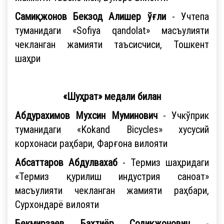
Самиқжонов Бекзод Алишер ўғли
- Учтепа
туманидаги «Sofiya qandolat» масъулияти
чекланган жамияти таъсисчиси, Тошкент
шаҳри
«Шуҳрат» медали билан
Абдурахимов Мухсин Муминович
- Учкўприк
туманидаги «Kokand Bicycles» хусусий
корхонаси раҳбари, Фарғона вилояти
Абсаттаров Абдулвахаб
- Термиз шаҳридаги
«Термиз қурилиш индустрия саноат»
масъулияти чекланган жамияти раҳбари,
Сурхондарё вилояти
Бекмирзаев Бахтиёр Содиқжонович
-