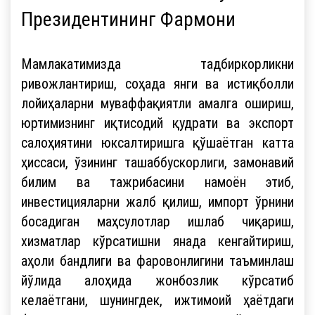
Президентининг Фармони
Мамлакатимизда тадбиркорликни
ривожлантириш, соҳада янги ва истиқболли
лойиҳаларни муваффақиятли амалга ошириш,
юртимизнинг иқтисодий қудрати ва экспорт
салоҳиятини юксалтиришга қўшаётган катта
ҳиссаси, ўзининг ташаббускорлиги, замонавий
билим ва тажрибасини намоён этиб,
инвестицияларни жалб қилиш, импорт ўрнини
босадиган маҳсулотлар ишлаб чиқариш,
хизматлар кўрсатишни янада кенгайтириш,
аҳоли бандлиги ва фаровонлигини таъминлаш
йўлида алоҳида жонбозлик кўрсатиб
келаётгани, шунингдек, ижтимоий ҳаётдаги