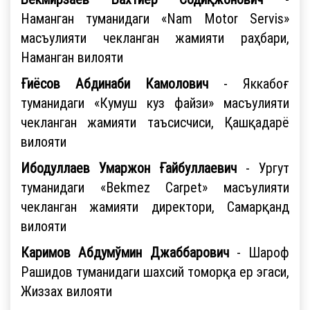
Наманган туманидаги «Nam Motor Servis»
масъулияти чекланган жамияти раҳбари,
Наманган вилояти
Ғиёсов Абдинаби Камолович
- Яккабоғ
туманидаги «Кумуш куз файзи» масъулияти
чекланган жамияти таъсисчиси, Қашқадарё
вилояти
Ибодуллаев Умаржон Ғайбуллаевич
- Ургут
туманидаги «Bekmez Carpet» масъулияти
чекланган жамияти директори, Самарқанд
вилояти
Каримов Абдумўмин Джаббарович
- Шароф
Рашидов туманидаги шахсий томорқа ер эгаси,
Жиззах вилояти