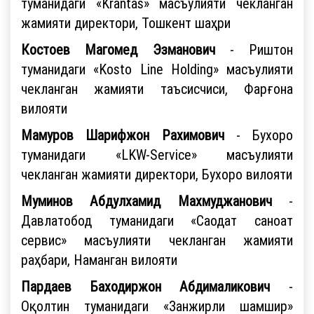
туманидаги «Krantas» масъулияти чекланган
жамияти директори, Тошкент шаҳри
Костоев Магомед Эзманович
- Риштон
туманидаги «Kosto Line Holding» масъулияти
чекланган жамияти таъсисчиси, Фарғона
вилояти
Мамуров Шарифжон Рахимович
- Бухоро
туманидаги «LKW-Service» масъулияти
чекланган жамияти директори, Бухоро вилояти
Муминов Абдулхамид Махмуджанович
-
Давлатобод туманидаги «Саодат саноат
сервис» масъулияти чекланган жамияти
раҳбари, Наманган вилояти
Пардаев Баходиржон Абдималикович
-
Оқолтин туманидаги «Занжирли шамшир»