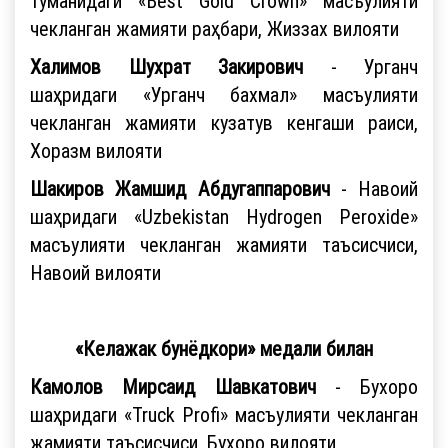
туманидаги «Best Gold Crown» масъулияти
чекланган жамияти раҳбари, Жиззах вилояти
Халимов Шухрат Закирович
- Урганч
шаҳридаги «Урганч бахмал» масъулияти
чекланган жамияти кузатув кенгаши раиси,
Хоразм вилояти
Шакиров Жамшид Абдугаппарович
- Навоий
шаҳридаги «Uzbekistan Hydrogen Peroxide»
масъулияти чекланган жамияти таъсисчиси,
Навоий вилояти
«Келажак бунёдкори» медали билан
Камолов Мирсаид Шавкатович
- Бухоро
шаҳридаги «Truck Profi» масъулияти чекланган
жамияти таъсисчиси, Бухоро вилояти