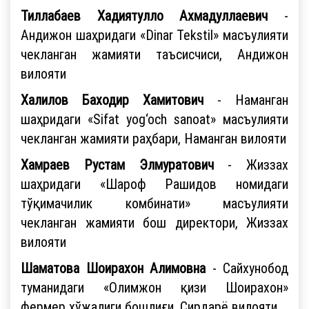
Тиллабаев Хадиятулло Ахмадуллаевич
-
Андижон шаҳридаги «Dinar Tekstil» масъулияти
чекланган жамияти таъсисчиси, Андижон
вилояти
Халилов Баходир Хамитович
- Наманган
шаҳридаги «Sifat yog‘och sanoat» масъулияти
чекланган жамияти раҳбари, Наманган вилояти
Хамраев Рустам Элмуратович
- Жиззах
шаҳридаги «Шароф Рашидов номидаги
тўқимачилик комбинати» масъулияти
чекланган жамияти бош директори, Жиззах
вилояти
Шаматова Шоирахон Алимовна
- Сайхунобод
туманидаги «Олимжон қизи Шоирахон»
фермер хўжалиги бошлиғи, Сирдарё вилояти