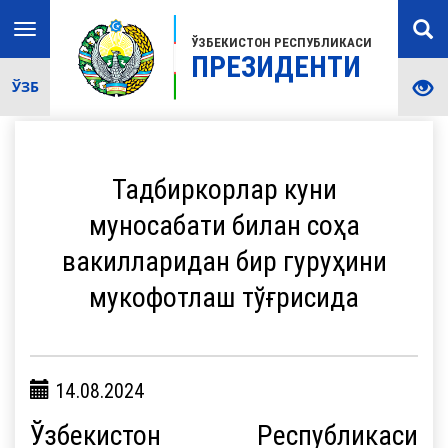
Toggle
ЎЗБЕКИСТОН РЕСПУБЛИКАСИ
navigation
ПРЕЗИДЕНТИ
ЎЗБ
Тадбиркорлар куни
муносабати билан соҳа
вакилларидан бир гуруҳини
мукофотлаш тўғрисида
14.08.2024
Ўзбекистон Республикаси