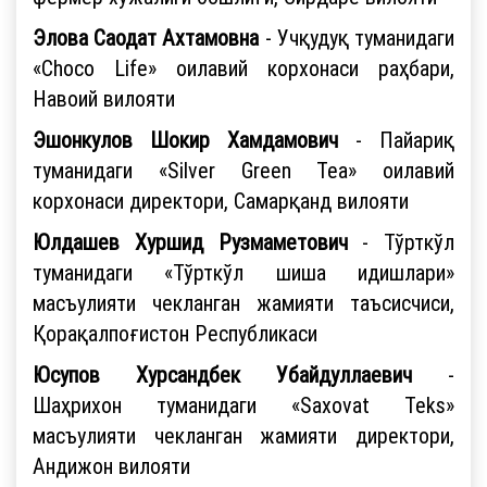
Элова Саодат Ахтамовна
- Учқудуқ туманидаги
«Choco Life» оилавий корхонаси раҳбари,
Навоий вилояти
Эшонкулов Шокир Хамдамович
- Пайариқ
туманидаги «Silver Green Tea» оилавий
корхонаси директори, Самарқанд вилояти
Юлдашев Хуршид Рузмаметович
- Тўрткўл
туманидаги «Тўрткўл шиша идишлари»
масъулияти чекланган жамияти таъсисчиси,
Қорақалпоғистон Республикаси
Юсупов Хурсандбек Убайдуллаевич
-
Шаҳрихон туманидаги «Saxovat Teks»
масъулияти чекланган жамияти директори,
Андижон вилояти