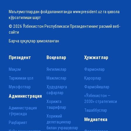
Маълумотлардан фойдаланилганда www.president.uz га ҳавола
кўрсатилиши шарт
© 2026 Ўзбекистон Республикаси Президентининг расмий веб-
сайти
Барча ҳуқуқлар ҳимояланган
Президент
Воқеалар
Ҳужжатлар
Мақом
Янгиликлар
Фармонлар
Таржимаи ҳол
Мажлислар
Қарорлар
Мукофотлар
Ҳудудларга
Фармойишлар
сафарлар
Администрация
«Ўзбекистон —
Хорижга
2030» стратегияси
ташрифлар
Администрация
Ташаббуслар
тўғрисида
Хорижий
Медиатека
делегациялар
Раҳбарият
билан учрашувлар