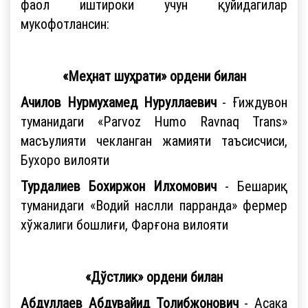
фаол иштироки учун қуйидагилар
мукофотлансин:
«Меҳнат шуҳрати» ордени билан
Ачилов Нурмухамед Нуруллаевич
- Ғиждувон
туманидаги «Parvoz Humo Ravnaq Trans»
масъулияти чекланган жамияти таъсисчиси,
Бухоро вилояти
Турдалиев Бохиржон Илхомович
- Бешариқ
туманидаги «Водий наслли парранда» фермер
хўжалиги бошлиғи, Фарғона вилояти
«Дўстлик» ордени билан
Абдуллаев Абдувайид Толибжонович
- Асака