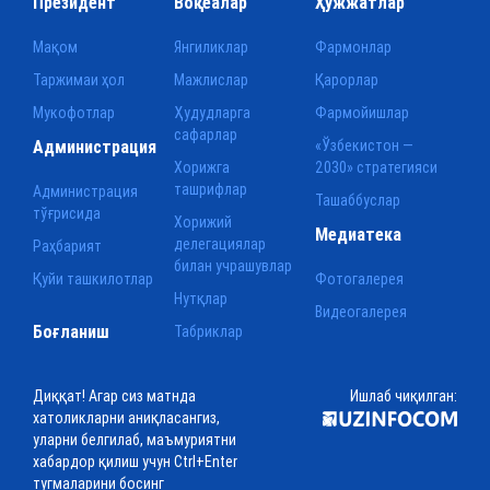
Президент
Воқеалар
Ҳужжатлар
Мақом
Янгиликлар
Фармонлар
Таржимаи ҳол
Мажлислар
Қарорлар
Мукофотлар
Ҳудудларга
Фармойишлар
сафарлар
Администрация
«Ўзбекистон —
Хорижга
2030» стратегияси
ташрифлар
Администрация
Ташаббуслар
тўғрисида
Хорижий
Медиатека
делегациялар
Раҳбарият
билан учрашувлар
Қуйи ташкилотлар
Фотогалерея
Нутқлар
Видеогалерея
Боғланиш
Табриклар
Диққат! Агар сиз матнда
Ишлаб чиқилган:
хатоликларни аниқласангиз,
уларни белгилаб, маъмуриятни
хабардор қилиш учун Ctrl+Enter
тугмаларини босинг