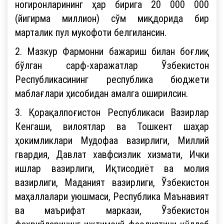
ногиронларининг ҳар бирига 20 000 000
(йигирма миллион) сўм миқдорида бир
марталик пул мукофоти белгилансин.
2. Мазкур Фармонни бажариш билан боғлиқ
бўлган сарф-харажатлар Ўзбекистон
Республикасининг республика бюджети
маблағлари ҳисобидан амалга оширилсин.
3. Қорақалпоғистон Республикаси Вазирлар
Кенгаши, вилоятлар ва Тошкент шаҳар
ҳокимликлари Мудофаа вазирлиги, Миллий
гвардия, Давлат хавфсизлик хизмати, Ички
ишлар вазирлиги, Иқтисодиёт ва молия
вазирлиги, Маданият вазирлиги, Ўзбекистон
маҳаллалари уюшмаси, Республика Маънавият
ва маърифат маркази, Ўзбекистон