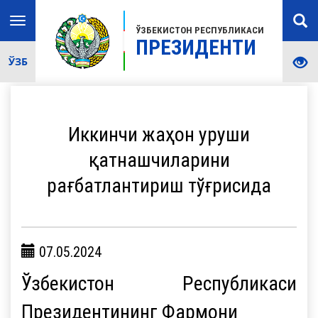
Toggle
ЎЗБЕКИСТОН РЕСПУБЛИКАСИ
navigation
ПРЕЗИДЕНТИ
ЎЗБ
Иккинчи жаҳон уруши
қатнашчиларини
рағбатлантириш тўғрисида
07.05.2024
Ўзбекистон Республикаси
Президентининг Фармони