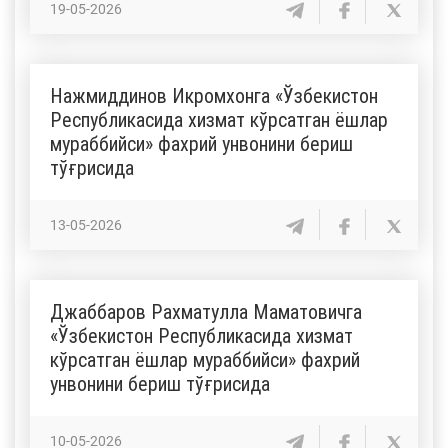
19-05-2026
Нажмиддинов Икромхонга «Ўзбекистон
Республикасида хизмат кўрсатган ёшлар
мураббийси» фахрий унвонини бериш
тўғрисида
13-05-2026
Джаббаров Рахматулла Маматовичга
«Ўзбекистон Республикасида хизмат
кўрсатган ёшлар мураббийси» фахрий
унвонини бериш тўғрисида
10-05-2026