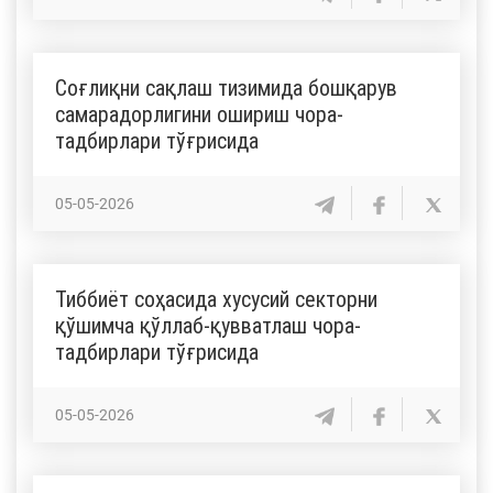
Соғлиқни сақлаш тизимида бошқарув
самарадорлигини ошириш чора-
тадбирлари тўғрисида
05-05-2026
Тиббиёт соҳасида хусусий секторни
қўшимча қўллаб-қувватлаш чора-
тадбирлари тўғрисида
05-05-2026