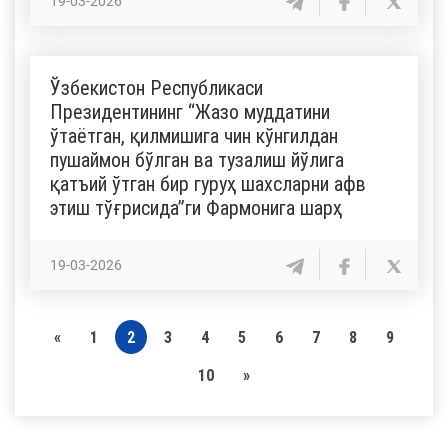
19-03-2026
Ўзбекистон Республикаси
Президентининг “Жазо муддатини
ўтаётган, қилмишига чин кўнгилдан
пушаймон бўлган ва тузалиш йўлига
қатъий ўтган бир гуруҳ шахсларни афв
этиш тўғрисида”ги Фармонига шарҳ
19-03-2026
«
1
2
3
4
5
6
7
8
9
10
»