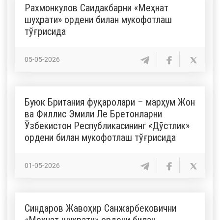
Рахмонкулов Саидакбарни «Меҳнат
шуҳрати» ордени билан мукофотлаш
тўғрисида
05-05-2026
Буюк Британия фуқаролари – марҳум Жон
ва Филлис Эмили Ле Бретонларни
Ўзбекистон Республикасининг «Дўстлик»
ордени билан мукофотлаш тўғрисида
01-05-2026
Синдаров Жавоҳир Санжарбековични
«Меҳнат шуҳрати» ордени билан