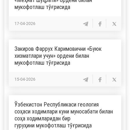
мукофотлаш тўғрисида
17-04-2026
Закиров Фаррух Каримовични «Буюк
хизматлари учун» ордени билан
мукофотлаш тўғрисида
15-04-2026
Ўзбекистон Республикаси геология
соҳаси ходимлари куни муносабати билан
соҳа ходимларидан бир
гуруҳини мукофотлаш тўғрисида