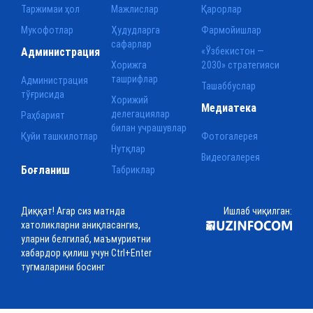
Таржимаи ҳол
Мажлислар
Қарорлар
Мукофотлар
Ҳудудларга
Фармойишлар
сафарлар
Администрация
«Ўзбекистон —
Хорижга
2030» стратегияси
ташрифлар
Администрация
Ташаббуслар
тўғрисида
Хорижий
Медиатека
делегациялар
Раҳбарият
билан учрашувлар
Қуйи ташкилотлар
Фотогалерея
Нутқлар
Видеогалерея
Боғланиш
Табриклар
Диққат! Агар сиз матнда
Ишлаб чиқилган:
хатоликларни аниқласангиз,
уларни белгилаб, маъмуриятни
хабардор қилиш учун Ctrl+Enter
тугмаларини босинг