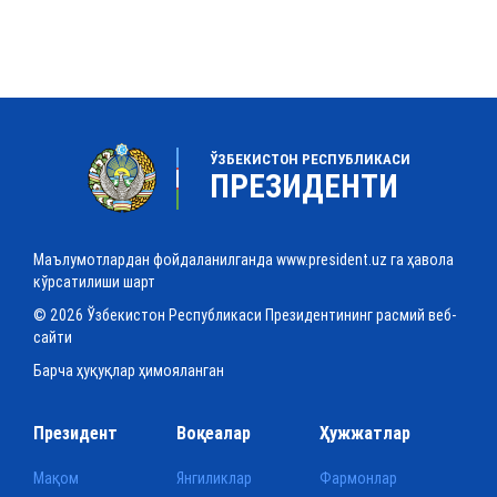
ЎЗБЕКИСТОН РЕСПУБЛИКАСИ
ПРЕЗИДЕНТИ
Маълумотлардан фойдаланилганда www.president.uz га ҳавола
кўрсатилиши шарт
© 2026 Ўзбекистон Республикаси Президентининг расмий веб-
сайти
Барча ҳуқуқлар ҳимояланган
Президент
Воқеалар
Ҳужжатлар
Мақом
Янгиликлар
Фармонлар