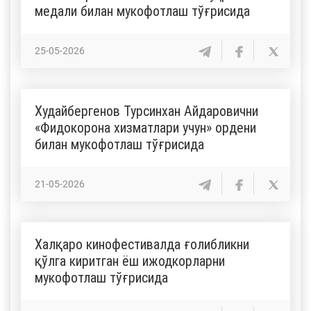
медали билан мукофотлаш тўғрисида
25-05-2026
Худайбергенов Турсинхан Айдаровични
«Фидокорона хизматлари учун» ордени
билан мукофотлаш тўғрисида
21-05-2026
Халқаро кинофестивалда ғолибликни
қўлга киритган ёш ижодкорларни
мукофотлаш тўғрисида