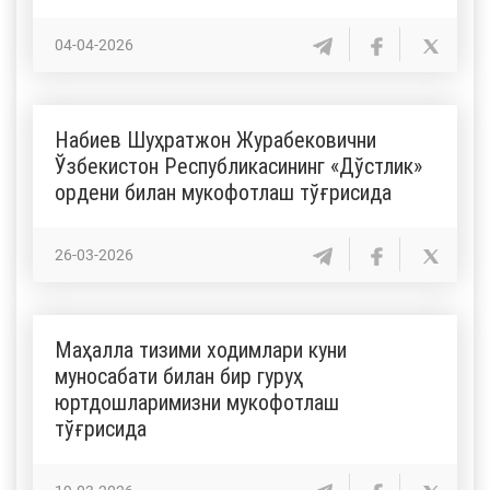
04-04-2026
Набиев Шуҳратжон Журабековични
Ўзбекистон Республикасининг «Дўстлик»
ордени билан мукофотлаш тўғрисида
26-03-2026
Маҳалла тизими ходимлари куни
муносабати билан бир гуруҳ
юртдошларимизни мукофотлаш
тўғрисида