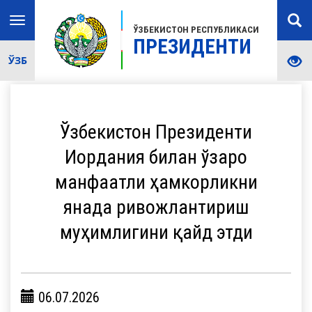
Toggle
ЎЗБЕКИСТОН РЕСПУБЛИКАСИ
navigation
ПРЕЗИДЕНТИ
ЎЗБ
Ўзбекистон Президенти
Иордания билан ўзаро
манфаатли ҳамкорликни
янада ривожлантириш
муҳимлигини қайд этди
06.07.2026