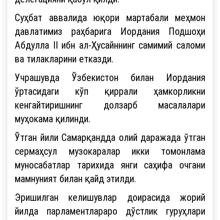
Суҳбат аввалида юқори мартабали меҳмон
давлатимиз раҳбарига Иордания Подшоҳи
Абдулла II ибн ал-Ҳусайннинг самимий саломи
ва тилакларини етказди.
Учрашувда Ўзбекистон билан Иордания
ўртасидаги кўп қиррали ҳамкорликни
кенгайтиришнинг долзарб масалалари
муҳокама қилинди.
Ўтган йили Самарқандда олий даражада ўтган
сермаҳсул музокаралар икки томонлама
муносабатлар тарихида янги саҳифа очгани
мамнуният билан қайд этилди.
Эришилган келишувлар доирасида жорий
йилда парламентлараро дўстлик гуруҳлари