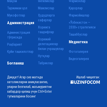
Мақом
Янгиликлар
Фармонлар
Таржимаи ҳол
Мажлислар
Қарорлар
Мукофотлар
Ҳудудларга
Фармойишлар
сафарлар
Администрация
«Ўзбекистон —
Хорижга
2030» стратегияси
ташрифлар
Администрация
Ташаббуслар
тўғрисида
Хорижий
Медиатека
делегациялар
Раҳбарият
билан учрашувлар
Қуйи ташкилотлар
Фотогалерея
Нутқлар
Видеогалерея
Боғланиш
Табриклар
Диққат! Агар сиз матнда
Ишлаб чиқилган:
хатоликларни аниқласангиз,
уларни белгилаб, маъмуриятни
хабардор қилиш учун Ctrl+Enter
тугмаларини босинг