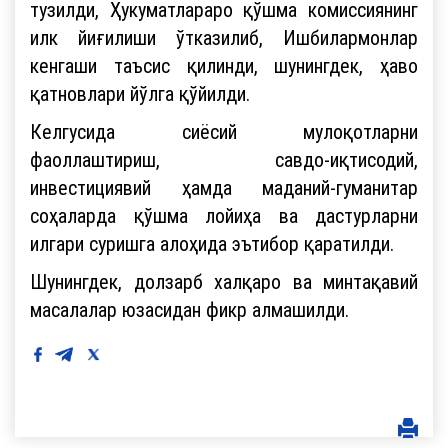
тузилди, Ҳукуматлараро қўшма комиссиянинг
илк йиғилиши ўтказилиб, Ишбилармонлар
кенгаши таъсис қилинди, шунингдек, ҳаво
қатновлари йўлга қўйилди.
Келгусида сиёсий мулоқотларни
фаоллаштириш, савдо-иқтисодий,
инвестициявий ҳамда маданий-гуманитар
соҳаларда қўшма лойиҳа ва дастурларни
илгари суришга алоҳида эътибор қаратилди.
Шунингдек, долзарб халқаро ва минтақавий
масалалар юзасидан фикр алмашилди.