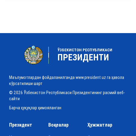
ЎЗБЕКИСТОН РЕСПУБЛИКАСИ
ПРЕЗИДЕНТИ
Маълумотлардан фойдаланилганда www.president.uz га ҳавола
кўрсатилиши шарт
© 2026 Ўзбекистон Республикаси Президентининг расмий веб-
сайти
Барча ҳуқуқлар ҳимояланган
Президент
Воқеалар
Ҳужжатлар