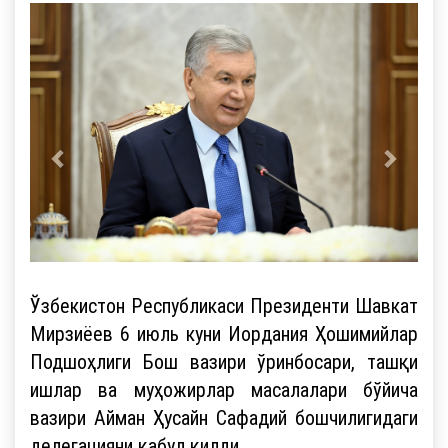
Ўзбекистон Республикаси Президенти Шавкат
Мирзиёев 6 июль куни Иордания Ҳошимийлар
Подшоҳлиги Бош вазири ўринбосари, ташқи
ишлар ва муҳожирлар масалалари бўйича
вазири Айман Ҳусайн Сафадий бошчилигидаги
делегацияни қабул қилди.