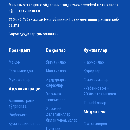
Маълумотлардан фойдаланилганда www.president.uz га ҳавола
кўрсатилиши шарт
© 2026 Ўзбекистон Республикаси Президентининг расмий веб-
сайти
Барча ҳуқуқлар ҳимояланган
Президент
Воқеалар
Ҳужжатлар
Мақом
Янгиликлар
Фармонлар
Таржимаи ҳол
Мажлислар
Қарорлар
Мукофотлар
Ҳудудларга
Фармойишлар
сафарлар
Администрация
«Ўзбекистон —
Хорижга
2030» стратегияси
ташрифлар
Администрация
Ташаббуслар
тўғрисида
Хорижий
Медиатека
делегациялар
Раҳбарият
билан учрашувлар
Қуйи ташкилотлар
Фотогалерея
Нутқлар