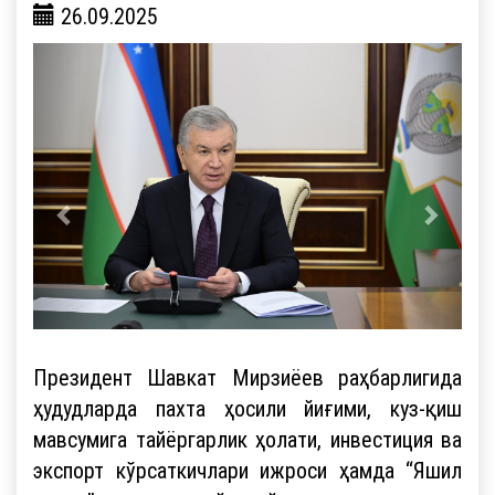
26.09.2025
Президент Шавкат Мирзиёев раҳбарлигида
ҳудудларда пахта ҳосили йиғими, куз-қиш
мавсумига тайёргарлик ҳолати, инвестиция ва
экспорт кўрсаткичлари ижроси ҳамда “Яшил