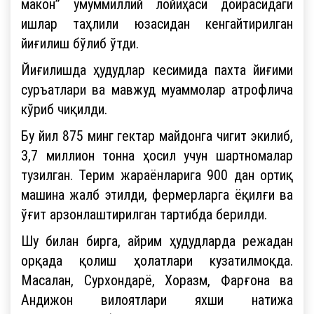
макон” умуммиллий лойиҳаси доирасидаги
ишлар таҳлили юзасидан кенгайтирилган
йиғилиш бўлиб ўтди.
Йиғилишда ҳудудлар кесимида пахта йиғими
суръатлари ва мавжуд муаммолар атрофлича
кўриб чиқилди.
Бу йил 875 минг гектар майдонга чигит экилиб,
3,7 миллион тонна ҳосил учун шартномалар
тузилган. Терим жараёнларига 900 дан ортиқ
машина жалб этилди, фермерларга ёқилғи ва
ўғит арзонлаштирилган тартибда берилди.
Шу билан бирга, айрим ҳудудларда режадан
орқада қолиш ҳолатлари кузатилмоқда.
Масалан, Сурхондарё, Хоразм, Фарғона ва
Андижон вилоятлари яхши натижа