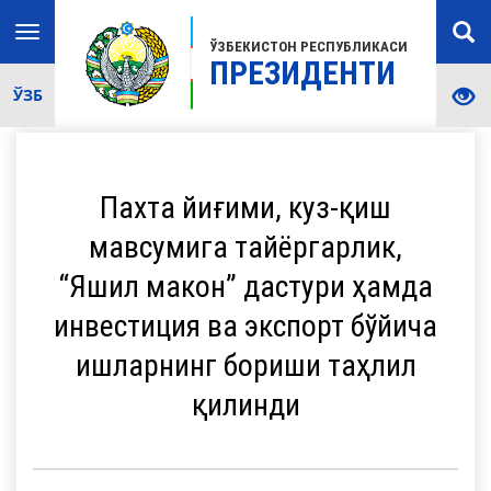
Toggle
ЎЗБЕКИСТОН РЕСПУБЛИКАСИ
navigation
ПРЕЗИДЕНТИ
ЎЗБ
Пахта йиғими, куз-қиш
мавсумига тайёргарлик,
“Яшил макон” дастури ҳамда
инвестиция ва экспорт бўйича
ишларнинг бориши таҳлил
қилинди