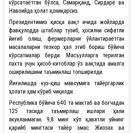
кўрсатаётган бўлса, Самарқанд, Сирдарё ва
Навоийда ҳолат қониқарсиз.
Президентимиз қисқа вақт ичида жойларда
фавқулодда штаблар тузиб, ҳосилни сифатли
йиғиб олиш, фермерларни ўйлантираётган
масалаларни тезкор ҳал этиб бориш бўйича
кўрсатмалар берди. Масъулларга терилган
пахта учун ҳисоб-китоблар ўз вақтида амалга
оширилишини таъминлаш топширилди.
Йиғилишда куз-қиш мавсумига тайёргарлик
ҳолати ҳам кўриб чиқилди.
Республика бўйича 640 та мактаб ва боғчадан
125 тасида таъмирлаш ишлари ҳали
якунланмаган. 9,8 минг кўп қаватли уйнинг
қарийб мингтаси тайёр эмас. Жиззах ва