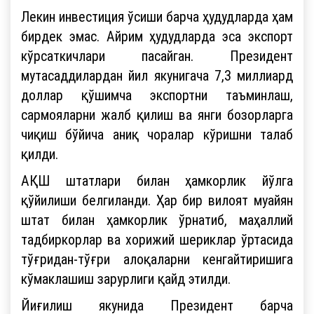
Лекин инвестиция ўсиши барча ҳудудларда ҳам
бирдек эмас. Айрим ҳудудларда эса экспорт
кўрсаткичлари пасайган. Президент
мутасаддилардан йил якунигача 7,3 миллиард
доллар қўшимча экспортни таъминлаш,
сармояларни жалб қилиш ва янги бозорларга
чиқиш бўйича аниқ чоралар кўришни талаб
қилди.
АҚШ штатлари билан ҳамкорлик йўлга
қўйилиши белгиланди. Ҳар бир вилоят муайян
штат билан ҳамкорлик ўрнатиб, маҳаллий
тадбиркорлар ва хорижий шериклар ўртасида
тўғридан-тўғри алоқаларни кенгайтиришига
кўмаклашиш зарурлиги қайд этилди.
Йиғилиш якунида Президент барча