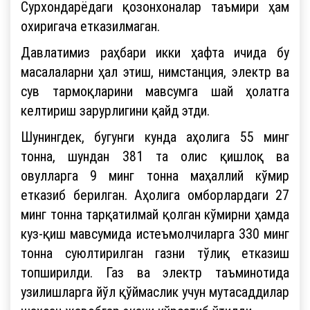
Сурхондарёдаги қозонхоналар таъмири ҳам
охиригача етказилмаган.
Давлатимиз раҳбари икки ҳафта ичида бу
масалаларни ҳал этиш, нимстанция, электр ва
сув тармоқларини мавсумга шай ҳолатга
келтириш зарурлигини қайд этди.
Шунингдек, бугунги кунда аҳолига 55 минг
тонна, шундан 381 та олис қишлоқ ва
овулларга 9 минг тонна маҳаллий кўмир
етказиб берилган. Аҳолига омборлардаги 27
минг тонна тарқатилмай қолган кўмирни ҳамда
куз-қиш мавсумида истеъмолчиларга 330 минг
тонна суюлтирилган газни тўлиқ етказиш
топширилди. Газ ва электр таъминотида
узилишларга йўл қўймаслик учун мутасаддилар