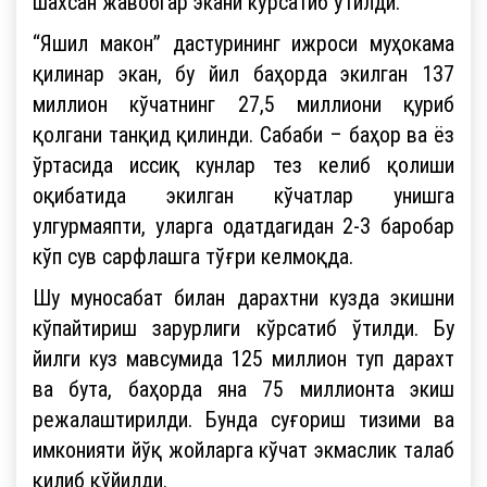
шахсан жавобгар экани кўрсатиб ўтилди.
“Яшил макон” дастурининг ижроси муҳокама
қилинар экан, бу йил баҳорда экилган 137
миллион кўчатнинг 27,5 миллиони қуриб
қолгани танқид қилинди. Сабаби – баҳор ва ёз
ўртасида иссиқ кунлар тез келиб қолиши
оқибатида экилган кўчатлар унишга
улгурмаяпти, уларга одатдагидан 2-3 баробар
кўп сув сарфлашга тўғри келмоқда.
Шу муносабат билан дарахтни кузда экишни
кўпайтириш зарурлиги кўрсатиб ўтилди. Бу
йилги куз мавсумида 125 миллион туп дарахт
ва бута, баҳорда яна 75 миллионта экиш
режалаштирилди. Бунда суғориш тизими ва
имконияти йўқ жойларга кўчат экмаслик талаб
қилиб қўйилди.