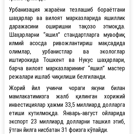
Урбанизация жараёни тезлашиб бораётгани
шаҳарлар ва вилоят марказларида яшиллик
даражасини оширишни тақозо этмоқда.
Шаҳарларни “яшил” стандартларга мувофиқ
илмий асосда ривожлантириш мақсадида
олимлар, урбанистлар ва экологлар
иштирокида Тошкент ва Нукус шаҳарлари,
барча вилоят марказларининг “яшил” мастер
режалари ишлаб чиқилиши белгиланди.
Жорий йил учинчи чораги якуни билан
мамлакатимизга жалб қилинган хорижий
инвестициялар ҳажми 33,5 миллиард долларга
етиши кутилмоқда. Январь-август ойларида
экспорт 23 миллиард долларни ташкил этиб,
ўтган йилга нисбатан 31 фоизга кўпайди.