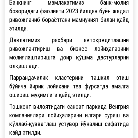
Банкнинг мамлакатимиз банк-молия
бозоридаги фаолияти 2023 йилдан буён жадал
ривожланиб бораётгани мамнуният билан қайд
этилди.
Давлатимиз раҳбари автокредитлашни
ривожлантириш ва бизнес лойиҳаларини
молиялаштиришга доир қўшма дастурларни
олқишлади.
Паррандачилик кластерини ташкил этиш
бўйича йирик лойиҳани тез фурсатда амалга
ошириш муҳимлиги қайд этилди.
Тошкент вилоятидаги саноат паркида Венгрия
компаниялари лойиҳаларини илгари суриш ва
қўллаб-қувватлаш устувор йўналиш сифатида
қайд этилди.