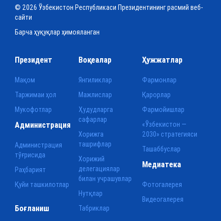
© 2026 Ўзбекистон Республикаси Президентининг расмий веб-
сайти
Барча ҳуқуқлар ҳимояланган
Президент
Воқеалар
Ҳужжатлар
Мақом
Янгиликлар
Фармонлар
Таржимаи ҳол
Мажлислар
Қарорлар
Мукофотлар
Ҳудудларга
Фармойишлар
сафарлар
Администрация
«Ўзбекистон —
Хорижга
2030» стратегияси
ташрифлар
Администрация
Ташаббуслар
тўғрисида
Хорижий
Медиатека
делегациялар
Раҳбарият
билан учрашувлар
Қуйи ташкилотлар
Фотогалерея
Нутқлар
Видеогалерея
Боғланиш
Табриклар