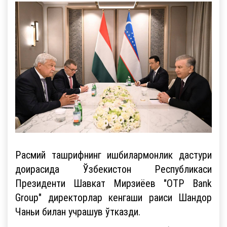
Расмий ташрифнинг ишбилармонлик дастури
доирасида Ўзбекистон Республикаси
Президенти Шавкат Мирзиёев "OTP Bank
Group" директорлар кенгаши раиси Шандор
Чаньи билан учрашув ўтказди.