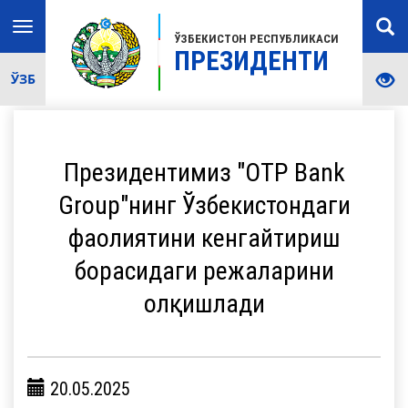
Toggle
ЎЗБЕКИСТОН РЕСПУБЛИКАСИ
navigation
ПРЕЗИДЕНТИ
ЎЗБ
Президентимиз "OTP Bank
Group"нинг Ўзбекистондаги
фаолиятини кенгайтириш
борасидаги режаларини
олқишлади
20.05.2025