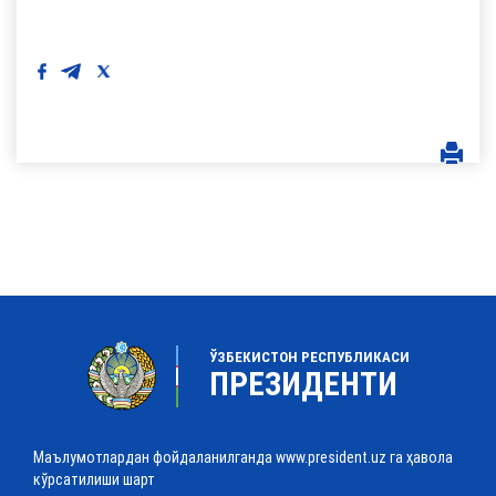
ЎЗБЕКИСТОН РЕСПУБЛИКАСИ
ПРЕЗИДЕНТИ
Маълумотлардан фойдаланилганда www.president.uz га ҳавола
кўрсатилиши шарт