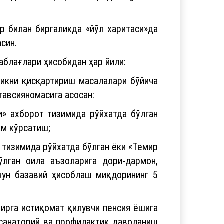
р билан биргаликда «йўл харитаси»да
син.
блағлари ҳисобидан ҳар йили:
икни қисқартириш масалалари бўйича
тавсияномасига асосан:
и» ахборот тизимида рўйхатда бўлган
ам кўрсатиш;
 тизимида рўйхатда бўлган ёки «Темир
ўлган оила аъзоларига дори-дармон,
чун базавий ҳисоблаш миқдорининг 5
бирга истиқомат қилувчи пенсия ёшига
и санаторий ва профилактик даволаниш