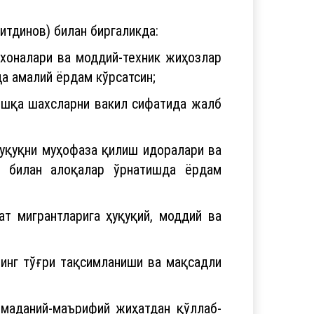
итдинов) билан биргаликда:
 хоналари ва моддий-техник жиҳозлар
а амалий ёрдам кўрсатсин;
бошқа шахсларни вакил сифатида жалб
ҳуқуқни муҳофаза қилиш идоралари ва
р билан алоқалар ўрнатишда ёрдам
т мигрантларига ҳуқуқий, моддий ва
инг тўғри тақсимланиши ва мақсадли
 маданий-маърифий жиҳатдан қўллаб-