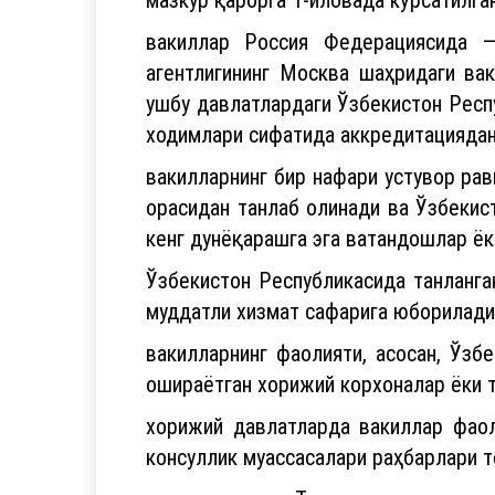
вакиллар Россия Федерациясида —
агентлигининг Москва шаҳридаги ва
ушбу давлатлардаги Ўзбекистон Респ
ходимлари сифатида аккредитациядан
вакилларнинг бир нафари устувор ра
орасидан танлаб олинади ва Ўзбекис
кенг дунёқарашга эга ватандошлар ёк
Ўзбекистон Республикасида танланга
муддатли хизмат сафарига юборилади
вакилларнинг фаолияти, асосан, Ўзб
ошираётган хорижий корхоналар ёки 
хорижий давлатларда вакиллар фаол
консуллик муассасалари раҳбарлари 