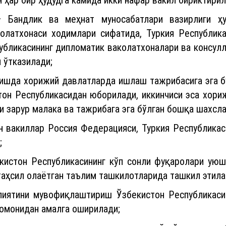
 Бандлик ва меҳнат муносабатлари вазирлиги ҳу
колатхонаси ходимлари сифатида, Туркия Республик
убликасининг дипломатик ваколатхоналари ва консулл
 ўтказилади;
вишда хорижий давлатларда ишлаш тажрибасига эга б
тон Республикасидан юборилади, иккинчиси эса хори
и зарур малака ва тажрибага эга бўлган бошқа шахсл
н вакиллар Россия Федерацияси, Туркия Республикас
;
екистон Республикасининг кўп сонли фуқаролари ую
таҳсил олаётган таълим ташкилотларида ташкил этила
иятини мувофиқлаштириш Ўзбекистон Республикаси
томонидан амалга оширилади;