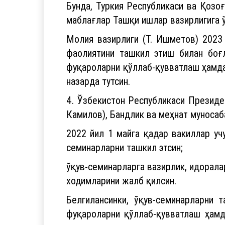
Бунда, Туркия Республикаси ва Қозо
маблағлар Ташқи ишлар вазирлигига 
Молия вазирлиги (Т. Ишметов) 2023
фаолиятини ташкил этиш билан боғ
фуқароларни қўллаб-қувватлаш ҳамда
назарда тутсин.
4. Ўзбекистон Республикаси Президе
Камилов), Бандлик ва меҳнат муносаб
2022 йил 1 майга қадар вакиллар уч
семинарларни ташкил этсин;
ўқув-семинарларга вазирлик, идорала
ходимларини жалб қилсин.
Белгилансинки, ўқув-семинарларни
фуқароларни қўллаб-қувватлаш ҳамд