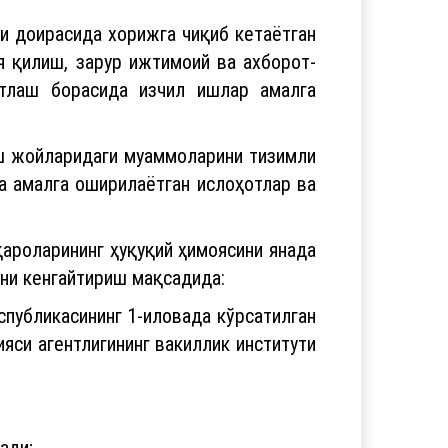
и доирасида хорижга чиқиб кетаётган
я қилиш, зарур ижтимоий ва ахборот-
атлаш борасида изчил ишлар амалга
иш жойларидаги муаммоларини тизимли
а амалга оширилаётган ислоҳотлар ва
ароларининг ҳуқуқий ҳимоясини янада
ни кенгайтириш мақсадида:
спубликасининг 1-иловада кўрсатилган
яси агентлигининг вакиллик институти
ади;