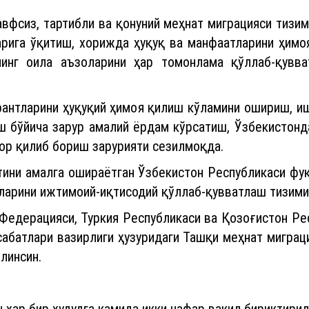
вфсиз, тартибли ва қонуний меҳнат миграцияси тизим
арига ўқитиш, хорижда ҳуқуқ ва манфаатларини ҳимо
нинг оила аъзоларини ҳар томонлама қўллаб-қувв
рантларини ҳуқуқий ҳимоя қилиш кўламини ошириш, 
ш бўйича зарур амалий ёрдам кўрсатиш, Ўзбекистонд
ор қилиб бориш зарурияти сезилмоқда.
ини амалга ошираётган Ўзбекистон Республикаси фуқ
оларини ижтимоий-иқтисодий қўллаб-қувватлаш тизими
Федерацияси, Туркия Республикаси ва Қозоғистон Ре
абатлари вазирлиги ҳузуридаги Ташқи меҳнат миграци
линсин.
 ҳар бир ҳудудга камида икки нафар вакил бириктирил