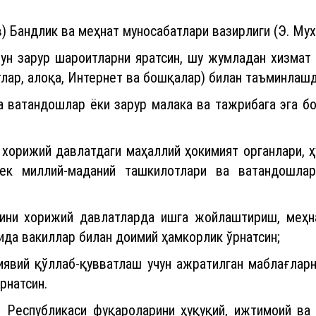
) Бандлик ва меҳнат муносабатлари вазирлиги (Э. Мух
ун зарур шароитларни яратсин, шу жумладан хизмат
лар, алоқа, Интернет ва бошқалар) билан таъминлашд
га ватандошлар ёки зарур малака ва тажрибага эга 
 хорижий давлатдаги маҳаллий ҳокимият органлари, 
збек миллий-маданий ташкилотлари ва ватандошла
ини хорижий давлатларда ишга жойлаштириш, меҳна
да вакиллар билан доимий ҳамкорлик ўрнатсин;
иявий қўллаб-қувватлаш учун ажратилган маблағларн
рнатсин.
н Республикаси фуқароларини ҳуқуқий, ижтимоий ва