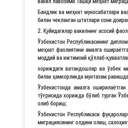
вакил лавозими Ташқи меҳнат миграци
Бандлик ва меҳнат муносабатлари ва
билан чекланган штатлари сони доира
2. Қуйидагилар вакилнинг асосий фаол
Ўзбекистон Республикасининг диплом
меҳнат фаолиятини амалга ошираётга
моддий ва ижтимоий қўллаб-қувватла
хориждаги ватандошлар ва ўзбек ми
билан ҳамкорликда мунтазам равишда
Ўзбекистонда амалга оширилаётган 
тўғрисида хорижда бўлиб турган Ўзб
олиб бориш;
Ўзбекистон Республикаси фуқаролар
миграциясининг олдини олиш, салоҳия