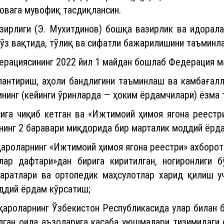
ловага мувофиқ тасдиқлансин.
зирлиги (Э. Мухитдинов) бошқа вазирлик ва идорала
 ўз вақтида, тўлиқ ва сифатли бажарилишини таъминла
ерациясининг 2022 йил 1 майдан бошлаб Федерация ма
лантириш, аҳоли бандлигини таъминлаш ва камбағалл
нинг (кейинги ўринларда — ҳоким ёрдамчилари) ёзма 
ига чиқиб кетган ва «Ижтимоий ҳимоя ягона реестр
нинг 2 баравари миқдорида бир марталик моддий ёрд
қароларнинг «Ижтимоий ҳимоя ягона реестри» ахборот
ар дафтари»дан бирига киритилган, ногиронлиги б
паратлари ва ортопедик маҳсулотлар харид қилиш у
ддий ёрдам кўрсатиш;
қароларнинг Ўзбекистон Республикасида улар билан 
 бўлган оила аъзоларига касаба уюшмалари тизимидаг