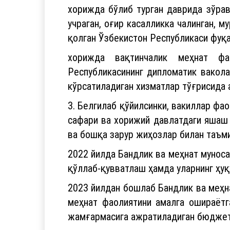
хорижда бўлиб турган даврида зўрав
учраган, оғир касалликка чалинган, 
қолган Ўзбекистон Республикаси фуқ
хорижда вақтинчалик меҳнат фао
Республикасининг дипломатик вакола
кўрсатиладиган хизматлар тўғрисида
3. Белгилаб қўйилсинки, вакиллар фа
сафари ва хорижий давлатдаги яшаш 
ва бошқа зарур жиҳозлар билан таъм
2022 йилда Бандлик ва меҳнат мунос
қўллаб-қувватлаш ҳамда уларнинг ҳу
2023 йилдан бошлаб Бандлик ва меҳна
меҳнат фаолиятини амалга ошираётг
жамғармасига ажратиладиган бюджет