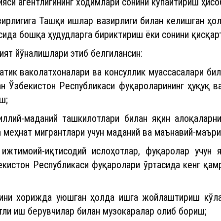
яси агентлигининг ходимлари сонини кўпайтириш ҳисо
зирлигига Ташқи ишлар вазирлиги билан келишган ҳол
сида бошқа ҳудудларга бириктириш ёки сонини қисқар
ият йўналишлари этиб белгилансин:
атик ваколатхоналари ва консуллик муассасалари би
н Ўзбекистон Республикаси фуқароларининг ҳуқуқ в
ш;
ллий-маданий ташкилотлари билан яқин алоқаларн
 меҳнат мигрантлари учун маданий ва маънавий-маър
ижтимоий-иқтисодий ислоҳотлар, фуқаролар учун 
екистон Республикаси фуқаролари ўртасида кенг қа
ини хорижда уюшган ҳолда ишга жойлаштириш кўла
тли иш берувчилар билан музокаралар олиб бориш;