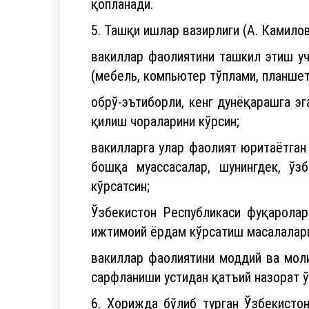
қопланади.
5. Ташқи ишлар вазирлиги (А. Камилов
вакиллар фаолиятини ташкил этиш уч
(мебель, компьютер тўплами, планшет
обрў-эътиборли, кенг дунёқарашга э
қилиш чораларини кўрсин;
вакилларга улар фаолият юритаётган
бошқа муассасалар, шунингдек, ў
кўрсатсин;
Ўзбекистон Республикаси фуқаролар
ижтимоий ёрдам кўрсатиш масалалари
вакиллар фаолиятини моддий ва мол
сарфланиши устидан қатъий назорат ў
6. Хорижда бўлиб турган Ўзбекисто