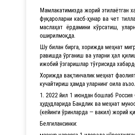
Мамлакатимизда жорий этилаётган ха
фуқароларни касб-ҳунар ва чет тилл
маслаҳат ёрдамини кўрсатиш, улар
оширилмоқда.
Шу билан бирга, хорижда меҳнат миг
равишда ўрганиш ва уларни ҳал қили
ижобий ўзгаришлар тўғрисида хабард
Хорижда вақтинчалик меҳнат фаолият
кучайтириш ҳамда уларнинг оила аъз
1. 2022 йил 1 июндан бошлаб Россия 
ҳудудларида Бандлик ва меҳнат мунос
(кейинги ўринларда — вакил) жорий қи
Белгилансинки:
мазкур қарорга 1-иловада кўрсатилган