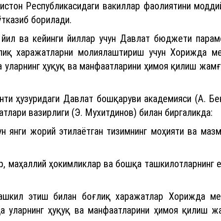
ғистон Республикасидаги вакиллар фаолиятини модди
ўтказиб борилади.
 йил ва кейинги йиллар учун Давлат бюджети пара
лиқ харажатларни молиялаштириш учун Хорижда ме
 уларнинг ҳуқуқ ва манфаатларини ҳимоя қилиш жам
нти ҳузуридаги Давлат бошқаруви академияси (А. Бе
атлари вазирлиги (Э. Мухитдинов) билан биргаликда:
ун янги жорий этилаётган тизимнинг моҳияти ва мазм
р, маҳаллий ҳокимликлар ва бошқа ташкилотларнинг е
 ташкил этиш билан боғлиқ харажатлар Хорижда ме
а уларнинг ҳуқуқ ва манфаатларини ҳимоя қилиш ж