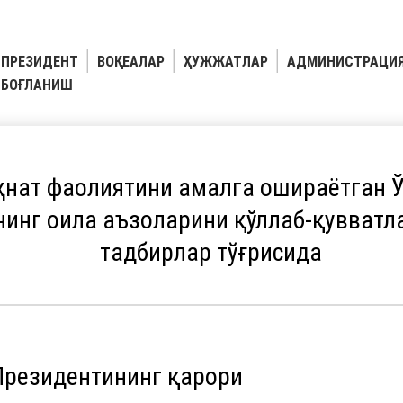
ПРЕЗИДЕНТ
ВОҚЕАЛАР
ҲУЖЖАТЛАР
АДМИНИСТРАЦИ
БОҒЛАНИШ
нат фаолиятини амалга ошираётган Ў
нинг оила аъзоларини қўллаб-қувватл
тадбирлар тўғрисида
Президентининг қарори