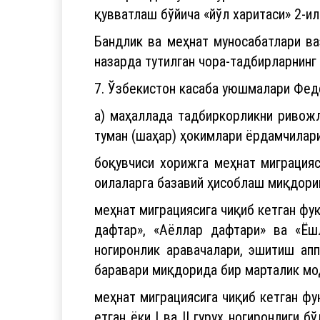
қувватлаш бўйича «йўл харитаси» 2-и
Бандлик ва меҳнат муносабатлари ва
назарда тутилган чора-тадбирларнинг
7. Ўзбекистон касаба уюшмалари Фед
а) маҳаллада тадбиркорликни ривож
туман (шаҳар) ҳокимлари ёрдамчилари
боқувчиси хорижга меҳнат миграцияс
оилаларга базавий ҳисоблаш миқдори
меҳнат миграциясига чиқиб кетган фу
дафтар», «Аёллар дафтари» ва «Ёшл
ногиронлик аравачалари, эшитиш ап
баравари миқдорида бир марталик мо
меҳнат миграциясига чиқиб кетган фу
етган ёки I ва II гуруҳ ногиронлиги