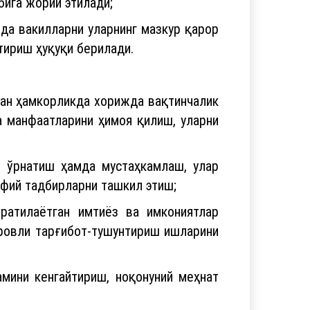
бига жорий этилади;
да вакилларни уларнинг мазкур қарор
тириш ҳуқуқи берилади.
лан ҳамкорликда хорижда вақтинчалик
а манфаатларини ҳимоя қилиш, уларни
и ўрнатиш ҳамда мустаҳкамлаш, улар
ифий тадбирларни ташкил этиш;
яратилаётган имтиёз ва имкониятлар
мровли тарғибот-тушунтириш ишларини
мини кенгайтириш, ноқонуний меҳнат