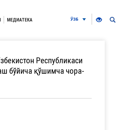
ЎЗБ
Я
МЕДИАТЕКА
збекистон Республикаси
аш бўйича қўшимча чора-