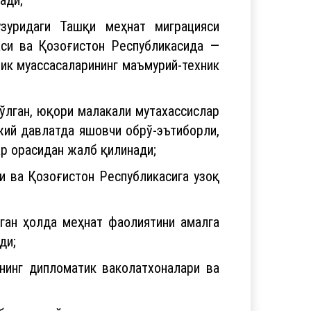
зуридаги Ташқи меҳнат миграцияси
аси ва Қозоғистон Республикасида —
ик муассасаларининг маъмурий-техник
ўлган, юқори малакали мутахассислар
жий давлатда яшовчи обрў-эътиборли,
ар орасидан жалб қилинади;
и ва Қозоғистон Республикасига узоқ
шган ҳолда меҳнат фаолиятини амалга
ди;
нинг дипломатик ваколатхоналари ва