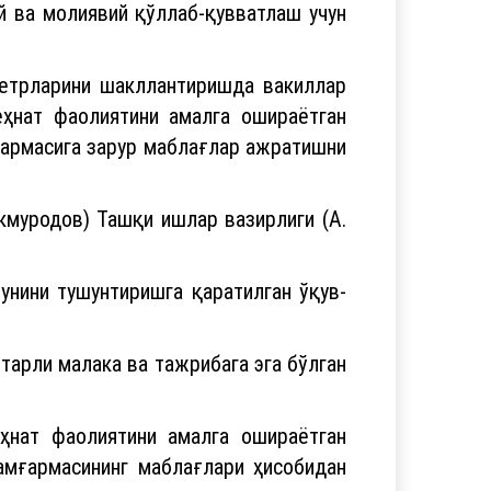
й ва молиявий қўллаб-қувватлаш учун
метрларини шакллантиришда вакиллар
ҳнат фаолиятини амалга ошираётган
ғармасига зарур маблағлар ажратишни
кмуродов) Ташқи ишлар вазирлиги (А.
унини тушунтиришга қаратилган ўқув-
тарли малака ва тажрибага эга бўлган
ҳнат фаолиятини амалга ошираётган
амғармасининг маблағлари ҳисобидан