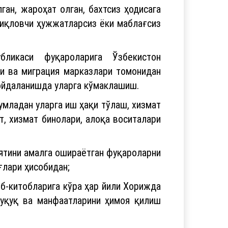
ан, жароҳат олган, бахтсиз ҳодисага
сдиқловчи ҳужжатларсиз ёки маблағсиз
бликаси фуқароларига Ўзбекистон
ри ва миграция марказлари томонидан
фойдаланишда уларга кўмаклашиш.
умладан уларга иш ҳақи тўлаш, хизмат
, хизмат бинолари, алоқа воситалари
ятини амалга ошираётган фуқароларни
ғлари ҳисобидан;
об-китобларига кўра ҳар йили Хорижда
ҳуқуқ ва манфаатларини ҳимоя қилиш