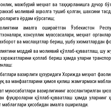
онлик, мажбурий меҳнат ва таҳқирланишга дучор бўлг
мураккаб молиявий аҳволга тушиб қолган, шахсини та
ароларига ёрдам кўрсатиш;
лиятини амалга ошираётган Ўзбекистон Респу
тхоналари, консуллик муассасалари, меҳнат органла
 ахборот ва маслаҳатлар бериш, ушбу хизматлардан 
олиятини моддий ва молиявий қўллаб-қувватлаш, шу ж
харажатларини қоплаб бериш ҳамда уларни транспорт
инлаш:
абатлари вазирлиги ҳузуридаги Хорижда меҳнат фаоли
қуқ ва манфаатларини ҳимоя қилиш жамғармаси мабла
т муносабатлари вазирлигининг асослантирилган ҳис
ан фуқароларни қўллаб-қувватлаш ҳамда уларнинг 
 маблағлари ҳисобидан амалга оширилади.