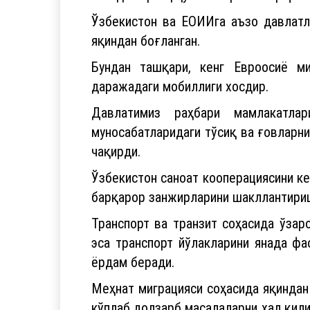
мингдан ортиқ қўшма корхоналар фаол
Ўзбекистон ва ЕОИИга аъзо давлатл
яқиндан боғланган.
Бундан ташқари, кенг Евроосиё ми
даражадаги мобиллиги хосдир.
Давлатимиз раҳбари мамлакатлар
муносабатларидаги тўсиқ ва ғовларни
чақирди.
Ўзбекистон саноат кооперациясини к
барқарор занжирларини шакллантири
Транспорт ва транзит соҳасида ўза
эса транспорт йўлакларини янада ф
ёрдам беради.
Меҳнат миграцияси соҳасида яқиндан 