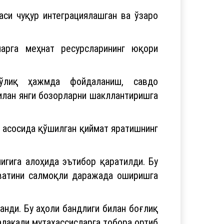
си чуқур интеграциялашган ва ўзаро
ларга меҳнат ресурсларининг юқори
 тўлиқ ҳажмда фойдаланиш, савдо
билан янги бозорларни шакллантиришга
 асосида қўшилган қиймат яратишнинг
гига алоҳида эътибор қаратилди. Бу
вватини салмоқли даражада оширишга
анди. Бу аҳоли бандлиги билан боғлиқ