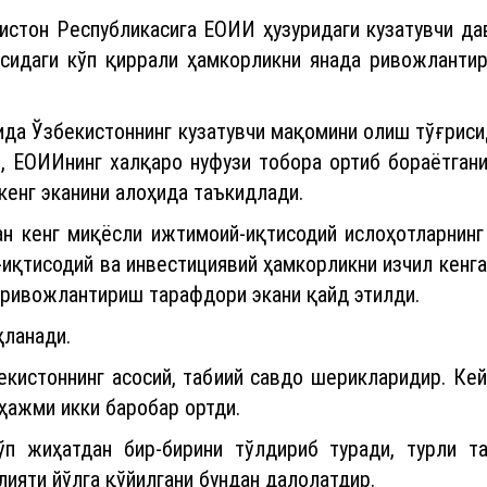
истон Республикасига ЕОИИ ҳузуридаги кузатувчи д
асидаги кўп қиррали ҳамкорликни янада ривожланти
да Ўзбекистоннинг кузатувчи мақомини олиш тўғриси
, ЕОИИнинг халқаро нуфузи тобора ортиб бораётган
кенг эканини алоҳида таъкидлади.
н кенг миқёсли ижтимоий-иқтисодий ислоҳотларнинг 
-иқтисодий ва инвестициявий ҳамкорликни изчил кенг
 ривожлантириш тарафдори экани қайд этилди.
ҳланади.
екистоннинг асосий, табиий савдо шерикларидир. Ке
ҳажми икки баробар ортди.
ўп жиҳатдан бир-бирини тўлдириб туради, турли т