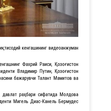
иқтисодий кенгашининг видеоанжуман
енгашнинг Фахрий Раиси, Қозоғистон
зиденти Владимир Путин, Қозоғистон
фасини бажарувчи Талант Мамитов ва
чи давлат раҳбари сифатида Молдова
иденти Мигель Диас-Канель Бермудес