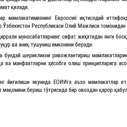
иш ҳамда иштирокчи давлатлар иқтисодиётларининг ма
змат қилади.
ар мамлакатимизнинг Евроосиё иқтисодий иттифоқ
ф Ўзбекистон Республикаси Олий Мажлиси томонидан 
қиррали муносабатларнинг сифат жиҳатидан янги бос
уқур ва аниқ тушуниш имконини беради.
да бундай шерикликни ривожлантириш мамлакатлари
да ва манфаатларни ҳисобга олиш принципларига ас
нг йиғилиши якунида ЕОИИга аъзо мамлакатлар ет
т мақомини бериш тўғрисида бир овоздан қарор қабул