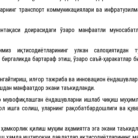
ияти йўлга қўйилгани бундан далолатдир.
арнинг транспорт коммуникациялари ва инфратузилма
нтақаси доирасидаги ўзаро манфаатли муносабат
имиз иқтисодиётларининг улкан салоҳиятидан
 биргаликда бартараф этиш, ўзаро саъй-ҳаракатлар 
енгайтириш, илғор тажриба ва инновацион ёндашувлар
шдан манфаатдор экани таъкидланди.
ро мувофиқлашган ёндашувларни ишлаб чиқиш муҳимли
аол ишга солиш, уларнинг рақобатбардошлиги ва қу
ҳамкорлик қилиш муҳим аҳамиятга эга экани таъкидл