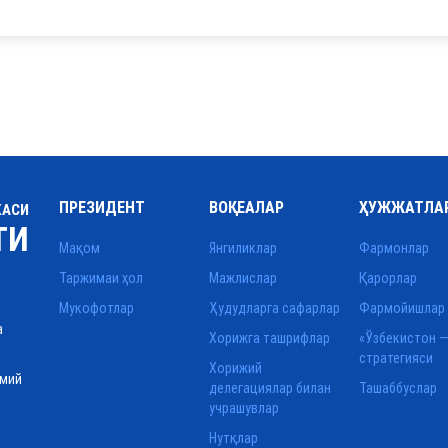
ПРЕЗИДЕНТ
ВОҚЕАЛАР
ҲУЖЖАТЛА
КАСИ
ТИ
Мақом
Янгиликлар
Фармонлар
Таржимаи ҳол
Мажлислар
Қарорлар
Мукофотлар
Ҳудудларга сафарлар
Фармойишлар
а
Хорижга ташрифлар
«Ўзбекистон —
стратегияси
Хорижий
смий
делегациялар билан
Ташаббуслар
учрашувлар