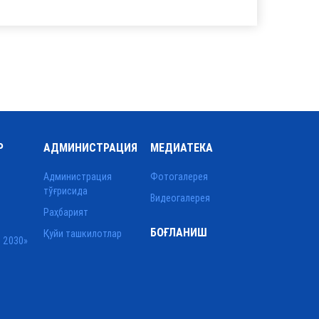
Р
АДМИНИСТРАЦИЯ
МЕДИАТЕКА
Администрация
Фотогалерея
тўғрисида
Видеогалерея
Раҳбарият
БОҒЛАНИШ
Қуйи ташкилотлар
 2030»