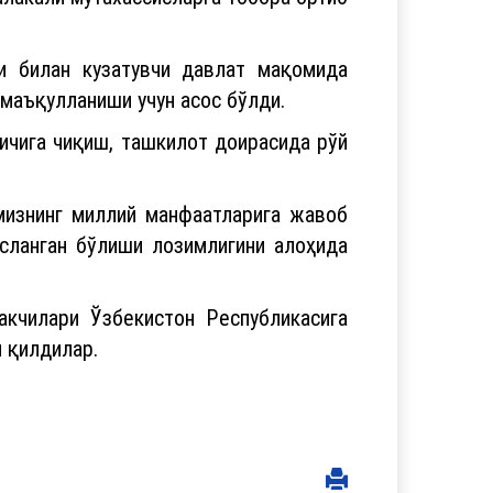
лакали мутахассисларга тобора ортиб
и билан кузатувчи давлат мақомида
маъқулланиши учун асос бўлди.
қичига чиқиш, ташкилот доирасида рўй
мизнинг миллий манфаатларига жавоб
осланган бўлиши лозимлигини алоҳида
акчилари Ўзбекистон Республикасига
 қилдилар.