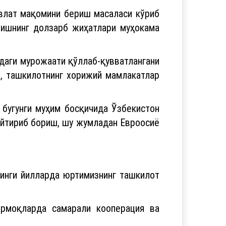
авлат мақомини бериш масаласи кўриб
ришнинг долзарб жиҳатлари муҳокама
даги мурожаати қўллаб-қувватлангани
и, ташкилотнинг хорижий мамлакатлар
бугунги муҳим босқичида Ўзбекистон
айтириб бориш, шу жумладан Евроосиё
йинги йилларда юртимизнинг ташкилот
армоқларда самарали кооперация ва