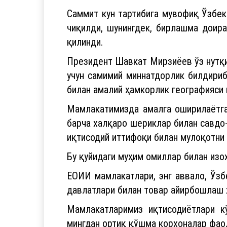
қатнашди.
Саммит кун тартибига мувофиқ Ўзбек
чиқилди, шунингдек, бирлашма доир
қилинди.
Президент Шавкат Мирзиёев ўз нутқи
учун самимий миннатдорлик билдириб
билан амалий ҳамкорлик географияси 
Мамлакатимизда амалга оширилаётга
барча халқаро шериклар билан савдо
иқтисодий иттифоқи билан мулоқотни
Бу қуйидаги муҳим омиллар билан изо
ЕОИИ мамлакатлари, энг аввало, Ўзб
давлатлари билан товар айирбошлаш 
Мамлакатларимиз иқтисодиётлари к