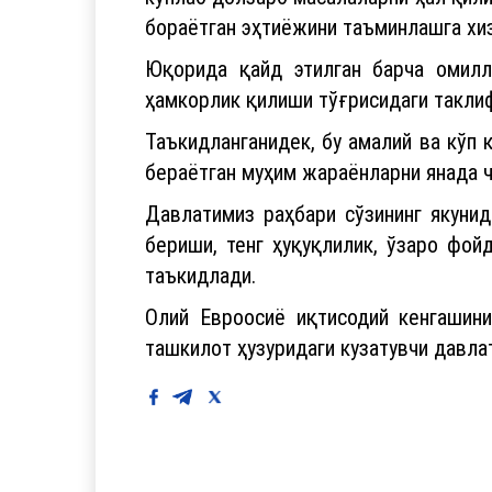
кўплаб долзарб масалаларни ҳал қил
бораётган эҳтиёжини таъминлашга хи
Юқорида қайд этилган барча омилл
ҳамкорлик қилиши тўғрисидаги такли
Таъкидланганидек, бу амалий ва кўп 
бераётган муҳим жараёнларни янада ч
Давлатимиз раҳбари сўзининг якуни
бериши, тенг ҳуқуқлилик, ўзаро фой
таъкидлади.
Олий Евроосиё иқтисодий кенгашини
ташкилот ҳузуридаги кузатувчи давла