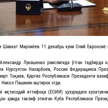
и Шавкат Мирзиёев 11 декабрь куни Олий Евроосиё 
Александр Лукашенко раислигида ўтган тадбирда к
ти Нурсултон Назарбоев, Россия Федерацияси Пре
арт Тоқаев, Қирғиз Республикаси Президенти вази
 Никол Пашинян иштирок этди.
ё иқтисодий иттифоқи (ЕОИИ) ҳузуридаги кузатув
он ҳамда таклиф этилган Куба Республикаси През