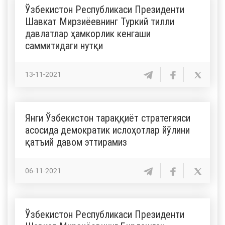
Ўзбекистон Республикаси Президенти
Шавкат Мирзиёевнинг Туркий тилли
давлатлар ҳамкорлик кенгаши
саммитидаги нутқи
13-11-2021
Янги Ўзбекистон тараққиёт стратегияси
асосида демократик ислоҳотлар йўлини
қатъий давом эттирамиз
06-11-2021
Ўзбекистон Республикаси Президенти