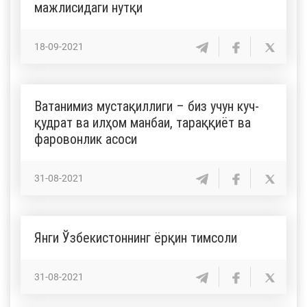
мажлисидаги нутқи
18-09-2021
Ватанимиз мустақиллиги – биз учун куч-
қудрат ва илҳом манбаи, тараққиёт ва
фаровонлик асоси
31-08-2021
Янги Ўзбекистоннинг ёрқин тимсоли
31-08-2021