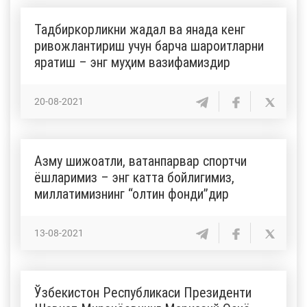
Тадбиркорликни жадал ва янада кенг
ривожлантириш учун барча шароитларни
яратиш – энг муҳим вазифамиздир
20-08-2021
Азму шижоатли, ватанпарвар спортчи
ёшларимиз – энг катта бойлигимиз,
миллатимизнинг “олтин фонди”дир
13-08-2021
Ўзбекистон Республикаси Президенти