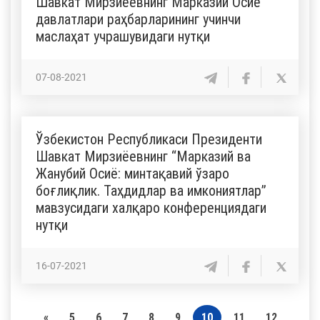
Шавкат Мирзиёевнинг Марказий Осиё
давлатлари раҳбарларининг учинчи
маслаҳат учрашувидаги нутқи
07-08-2021
Ўзбекистон Республикаси Президенти
Шавкат Мирзиёевнинг “Марказий ва
Жанубий Осиё: минтақавий ўзаро
боғлиқлик. Таҳдидлар ва имкониятлар”
мавзусидаги халқаро конференциядаги
нутқи
16-07-2021
«
5
6
7
8
9
10
11
12