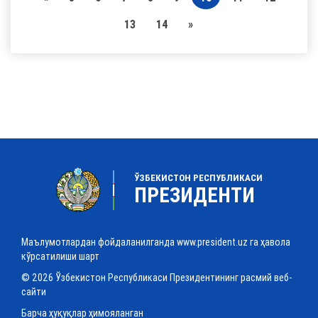
13
14
»
ЎЗБЕКИСТОН РЕСПУБЛИКАСИ
ПРЕЗИДЕНТИ
Маълумотлардан фойдаланилганда www.president.uz га ҳавола
кўрсатилиши шарт
© 2026 Ўзбекистон Республикаси Президентининг расмий веб-
сайти
Барча ҳуқуқлар ҳимояланган