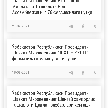
Шавкат Мирзиёевнинг Бирлашган
Миллатлар Ташкилоти Бош
Ассамблеясининг 76-сессиясидаги нутқи
21-09-2021
Ўзбекистон Республикаси Президенти
Шавкат Мирзиёевнинг “ШҲТ – КХШТ”
форматидаги учрашувдаги нутқи
18-09-2021
Ўзбекистон Республикаси Президенти
Шавкат Мирзиёевнинг Шанхай ҳамкорлик
ташкилоти Давлат раҳбарлари кенгаши