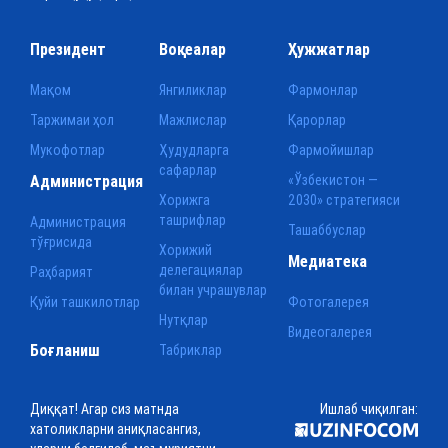
Президент
Воқеалар
Ҳужжатлар
Мақом
Янгиликлар
Фармонлар
Таржимаи ҳол
Мажлислар
Қарорлар
Мукофотлар
Ҳудудларга
Фармойишлар
сафарлар
Администрация
«Ўзбекистон —
Хорижга
2030» стратегияси
ташрифлар
Администрация
Ташаббуслар
тўғрисида
Хорижий
Медиатека
делегациялар
Раҳбарият
билан учрашувлар
Қуйи ташкилотлар
Фотогалерея
Нутқлар
Видеогалерея
Боғланиш
Табриклар
Диққат! Агар сиз матнда
Ишлаб чиқилган:
хатоликларни аниқласангиз,