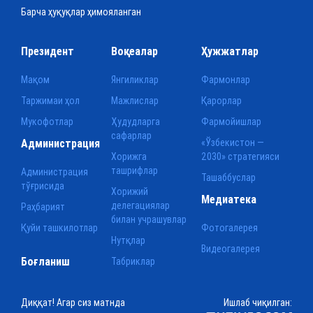
Барча ҳуқуқлар ҳимояланган
Президент
Воқеалар
Ҳужжатлар
Мақом
Янгиликлар
Фармонлар
Таржимаи ҳол
Мажлислар
Қарорлар
Мукофотлар
Ҳудудларга
Фармойишлар
сафарлар
Администрация
«Ўзбекистон —
Хорижга
2030» стратегияси
ташрифлар
Администрация
Ташаббуслар
тўғрисида
Хорижий
Медиатека
делегациялар
Раҳбарият
билан учрашувлар
Қуйи ташкилотлар
Фотогалерея
Нутқлар
Видеогалерея
Боғланиш
Табриклар
Диққат! Агар сиз матнда
Ишлаб чиқилган: