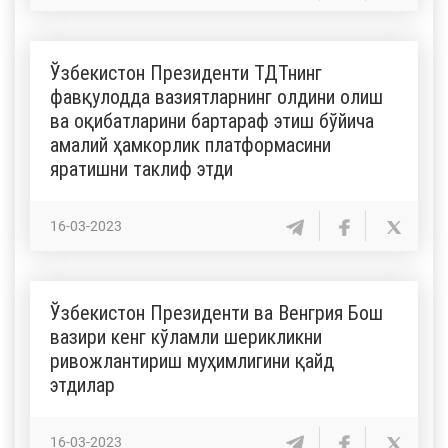
Ўзбекистон Президенти ТДТнинг
фавқулодда вазиятларнинг олдини олиш
ва оқибатларини бартараф этиш бўйича
амалий ҳамкорлик платформасини
яратишни таклиф этди
16-03-2023
Ўзбекистон Президенти ва Венгрия Бош
вазири кенг кўламли шерикликни
ривожлантириш муҳимлигини қайд
этдилар
16-03-2023