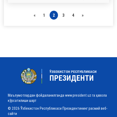
«
1
2
3
4
»
ЎЗБЕКИСТОН РЕСПУБЛИКАСИ
ПРЕЗИДЕНТИ
Маълумотлардан фойдаланилганда www.president.uz га ҳавола
кўрсатилиши шарт
© 2026 Ўзбекистон Республикаси Президентининг расмий веб-
сайти