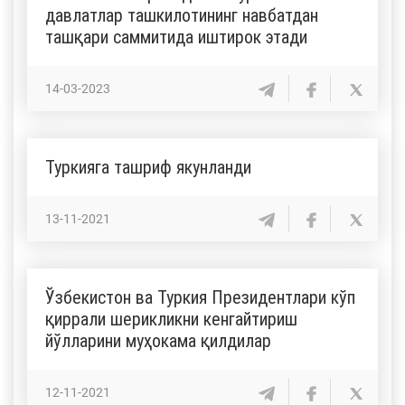
давлатлар ташкилотининг навбатдан
ташқари саммитида иштирок этади
14-03-2023
Туркияга ташриф якунланди
13-11-2021
Ўзбекистон ва Туркия Президентлари кўп
қиррали шерикликни кенгайтириш
йўлларини муҳокама қилдилар
12-11-2021