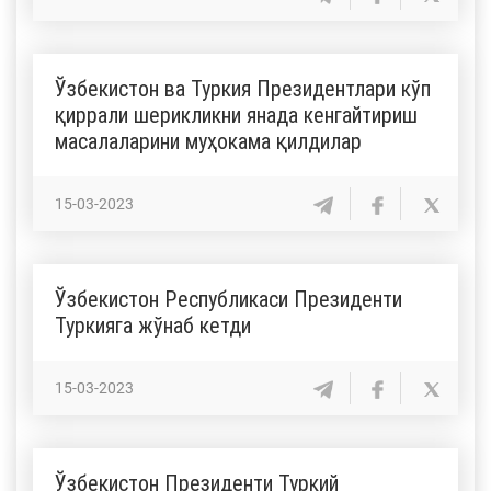
Ўзбекистон ва Туркия Президентлари кўп
қиррали шерикликни янада кенгайтириш
масалаларини муҳокама қилдилар
15-03-2023
Ўзбекистон Республикаси Президенти
Туркияга жўнаб кетди
15-03-2023
Ўзбекистон Президенти Туркий