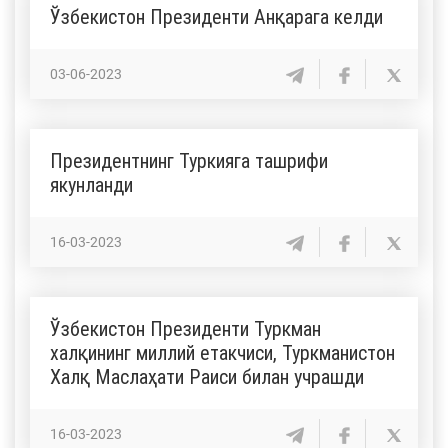
Ўзбекистон Президенти Анқарага келди
03-06-2023
Президентнинг Туркияга ташрифи
якунланди
16-03-2023
Ўзбекистон Президенти Туркман
халқининг миллий етакчиси, Туркманистон
Халқ Маслаҳати Раиси билан учрашди
16-03-2023