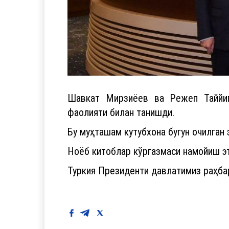
Шавкат Мирзиёев ва Режеп Таййип
фаолияти билан танишди.
Бу муҳташам кутубхона бугун очилган
Ноёб китоблар кўргазмаси намойиш э
Туркия Президенти давлатимиз раҳбар