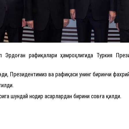
 Эрдоған рафиқалари ҳамроҳлигида Туркия Презид
 эди, Президентимиз ва рафиқаси унинг биринчи фахр
тилди.
ига шундай нодир асарлардан бирини совға қилди.