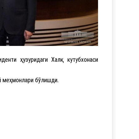
енти ҳузуридаги Халқ кутубхонаси
ий меҳмонлари бўлишди.