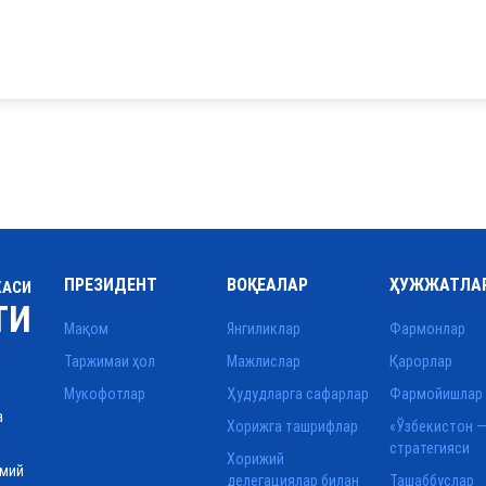
ПРЕЗИДЕНТ
ВОҚЕАЛАР
ҲУЖЖАТЛА
КАСИ
ТИ
Мақом
Янгиликлар
Фармонлар
Таржимаи ҳол
Мажлислар
Қарорлар
Мукофотлар
Ҳудудларга сафарлар
Фармойишлар
а
Хорижга ташрифлар
«Ўзбекистон —
стратегияси
Хорижий
смий
делегациялар билан
Ташаббуслар