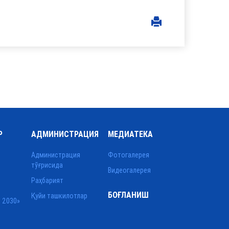
Р
АДМИНИСТРАЦИЯ
МЕДИАТЕКА
Администрация
Фотогалерея
тўғрисида
Видеогалерея
Раҳбарият
БОҒЛАНИШ
Қуйи ташкилотлар
 2030»