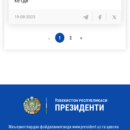
кетди
19-08-2023
1
2
»
«
ЎЗБЕКИСТОН РЕСПУБЛИКАСИ
ПРЕЗИДЕНТИ
Маълумотлардан фойдаланилганда www.president.uz га ҳавола