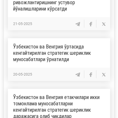
ривожлантиришнинг устувор
йўналишларини кўрсатди
21-05-2025
Ўзбекистон ва Венгрия ўртасида
кенгайтирилган стратегик шериклик
муносабатлари ўрнатилди
20-05-2025
Ўзбекистон ва Венгрия етакчилари икки
томонлама муносабатларни
кенгайтирилган стратегик шериклик
даражасига олиб чиқдилар