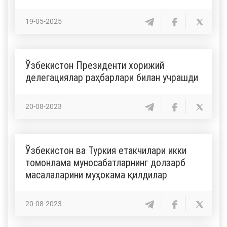
19-05-2025
Ўзбекистон Президенти хорижий
делегациялар раҳбарлари билан учрашди
20-08-2023
Ўзбекистон ва Туркия етакчилари икки
томонлама муносабатларнинг долзарб
масалаларини муҳокама қилдилар
20-08-2023