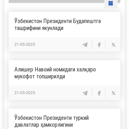
Ўзбекистон Президенти Будапештга
ташрифини якунлади
21-05-2025
Алишер Навоий номидаги халқаро
мукофот топширилди
21-05-2025
Ўзбекистон Президенти туркий
давлатлар ҳамкорлигини