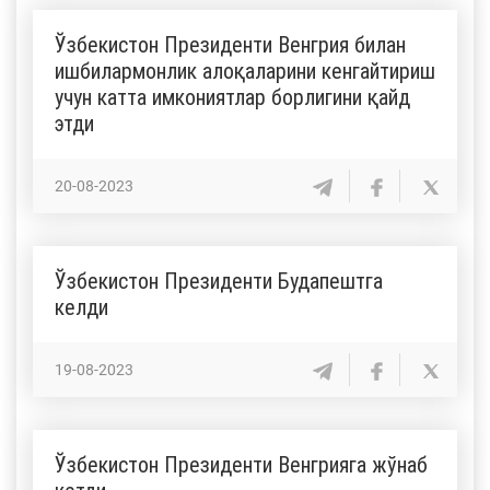
Ўзбекистон Президенти Венгрия билан
ишбилармонлик алоқаларини кенгайтириш
учун катта имкониятлар борлигини қайд
этди
20-08-2023
Ўзбекистон Президенти Будапештга
келди
19-08-2023
Ўзбекистон Президенти Венгрияга жўнаб