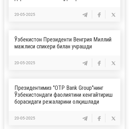
20-05-2025
Ўзбекистон Президенти Венгрия Миллий
мажлиси спикери билан учрашди
20-05-2025
Президентимиз "OTP Bank Group"нинг
Ўзбекистондаги фаолиятини кенгайтириш
борасидаги режаларини олқишлади
20-05-2025