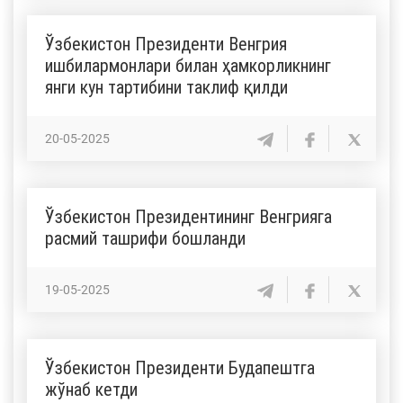
Ўзбекистон Президенти Венгрия
ишбилармонлари билан ҳамкорликнинг
янги кун тартибини таклиф қилди
20-05-2025
Ўзбекистон Президентининг Венгрияга
расмий ташрифи бошланди
19-05-2025
Ўзбекистон Президенти Будапештга
жўнаб кетди