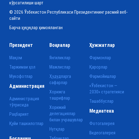
кўрсатилиши шарт
© 2026 Ўзбекистон Республикаси Президентининг расмий веб-
сайти
Барча ҳуқуқлар ҳимояланган
Президент
Воқеалар
Ҳужжатлар
Мақом
Янгиликлар
Фармонлар
Таржимаи ҳол
Мажлислар
Қарорлар
Мукофотлар
Ҳудудларга
Фармойишлар
сафарлар
Администрация
«Ўзбекистон —
Хорижга
2030» стратегияси
ташрифлар
Администрация
Ташаббуслар
тўғрисида
Хорижий
Медиатека
делегациялар
Раҳбарият
билан учрашувлар
Қуйи ташкилотлар
Фотогалерея
Нутқлар
Видеогалерея
Боғланиш
Табриклар