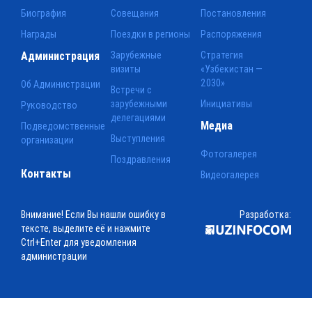
Биография
Совещания
Постановления
Награды
Поездки в регионы
Распоряжения
Администрация
Зарубежные
Стратегия
визиты
«Узбекистан —
2030»
Об Администрации
Встречи с
зарубежными
Инициативы
Руководство
делегациями
Медиа
Подведомственные
Выступления
организации
Фотогалерея
Поздравления
Контакты
Видеогалерея
Внимание! Если Вы нашли ошибку в
Разработка:
тексте, выделите её и нажмите
Ctrl+Enter для уведомления
администрации