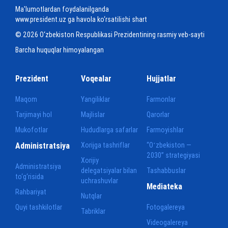
Ma'lumotlardan foydalanilganda
www.president.uz ga havola ko‘rsatilishi shart
© 2026 O‘zbekiston Respublikasi Prezidentining rasmiy veb-sayti
Barcha huquqlar himoyalangan
Prezident
Voqealar
Hujjatlar
Maqom
Yangiliklar
Farmonlar
Tarjimayi hol
Majlislar
Qarorlar
Mukofotlar
Hududlarga safarlar
Farmoyishlar
Administratsiya
Xorijga tashriflar
“Oʻzbekiston —
2030” strategiyasi
Xorijiy
Administratsiya
delegatsiyalar bilan
Tashabbuslar
to‘g‘risida
uchrashuvlar
Mediateka
Rahbariyat
Nutqlar
Quyi tashkilotlar
Fotogalereya
Tabriklar
Videogalereya