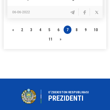
06-06-2022
«
2
3
4
5
6
7
8
9
10
11
»
O‘ZBEKISTON RESPUBLIKASI
PREZIDENTI