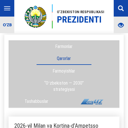
Toggle
O‘ZBEKISTON RESPUBLIKASI
navigation
PREZIDENTI
O‘ZB
Farmonlar
Qarorlar
Farmoyishlar
“Oʻzbekiston — 2030”
strategiyasi
Tashabbuslar
2026-yil Milan va Kortina-d’Ampetsso