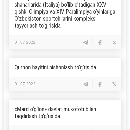
shaharlarida (Italiya) bo‘lib o‘tadigan XXV
qishki Olimpiya va XIV Paralimpiya o‘yinlariga
O‘zbekiston sportchilarini kompleks
tayyorlash to‘g‘risida
01-07-2022
Qurbon hayitini nishonlash to‘g‘risida
01-07-2022
«Mard o‘g‘lon» davlat mukofoti bilan
taqdirlash to‘g‘risida