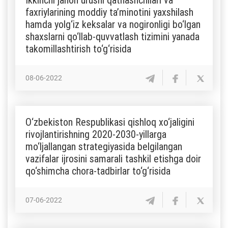
faxriylarining moddiy ta’minotini yaxshilash
hamda yolg‘iz keksalar va nogironligi bo‘lgan
shaxslarni qo‘llab-quvvatlash tizimini yanada
takomillashtirish to‘g‘risida
08-06-2022
O‘zbekiston Respublikasi qishloq xo‘jaligini
rivojlantirishning 2020-2030-yillarga
mo‘ljallangan strategiyasida belgilangan
vazifalar ijrosini samarali tashkil etishga doir
qo‘shimcha chora-tadbirlar to‘g‘risida
07-06-2022