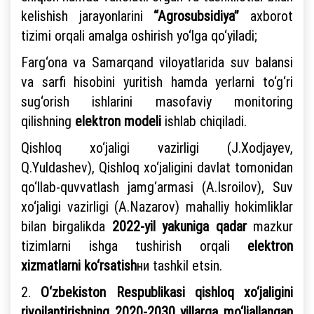
kelishish jarayonlarini
“Agrosubsidiya”
axborot
tizimi orqali amalga oshirish yo‘lga qo‘yiladi;
Farg‘ona va Samarqand viloyatlarida suv balansi
va sarfi hisobini yuritish hamda yerlarni to‘g‘ri
sug‘orish ishlarini masofaviy monitoring
qilishning
elektron modeli
ishlab chiqiladi.
Qishloq xo‘jaligi vazirligi (J.Xodjayev,
Q.Yuldashev), Qishloq xo‘jaligini davlat tomonidan
qo‘llab-quvvatlash jamg‘armasi (A.Isroilov), Suv
xo‘jaligi vazirligi (A.Nazarov) mahalliy hokimliklar
bilan birgalikda
2022-yil yakuniga qadar
mazkur
tizimlarni ishga tushirish orqali
elektron
xizmatlarni ko‘rsatish
ни tashkil etsin.
2.
O‘zbekiston Respublikasi qishloq xo‘jaligini
rivojlantirishning 2020-2030 yillarga mo‘ljallangan