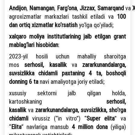
Andijon
,
Namangan
,
Farg‘ona
,
Jizzax
,
Samarqand
va
agroxizmatlar markazlari tashkil etiladi va
100
dan ortiq xizmatlar ko‘rsatish
yo‘lga qo‘yiladi;
xalqaro moliya institutlarining jalb etilgan grant
mablag‘lari hisobidan
:
2023-yil hosili uchun mahalliy sharoitga
mos
serhosil, kasallik
va
zararkunandalarga,
suvsizlikka chidamli paxtaning 4 ta, boshoqli
donning 6 ta
navi amaliyotga joriy etiladi;
xususiy sektorni jalb qilgan holda,
kartoshkaning
serhosil,
kasallik
va
zararkunandalarga, suvsizlikka, sho‘rga
chidamli
virussiz (“in vitro”) “
Super elita
” va
“
Elita
” navlariga mansub
4 million
dona
(yiliga)