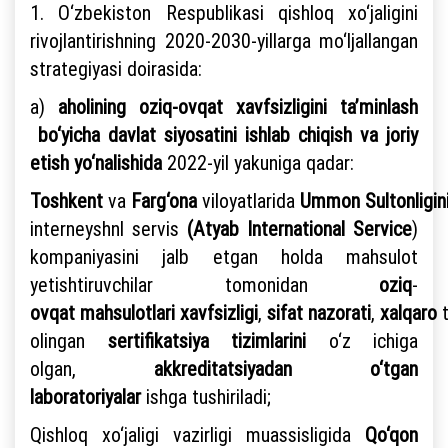
1. O‘zbekiston Respublikasi qishloq xo‘jaligini
rivojlantirishning 2020-2030-yillarga mo‘ljallangan
strategiyasi doirasida:
a)
aholining oziq-ovqat xavfsizligini ta’minlash
bo‘yicha davlat siyosatini ishlab chiqish va joriy
etish yo‘nalishida
2022-yil yakuniga qadar:
Toshkent
va
Farg‘ona
viloyatlarida
Ummon
Sultonligin
interneyshnl servis
(Atyab
International Service
)
kompaniyasini jalb etgan holda mahsulot
yetishtiruvchilar tomonidan
oziq
-
ovqat
mahsulotlari
xavfsizligi
,
sifat
nazorati
,
xalqaro
t
olingan
sertifikatsiya
tizimlarini
o‘z ichiga
olgan,
akkreditatsiyadan o‘tgan
laboratoriyalar
ishga tushiriladi;
Qishloq xo‘jaligi vazirligi muassisligida
Qo‘qon