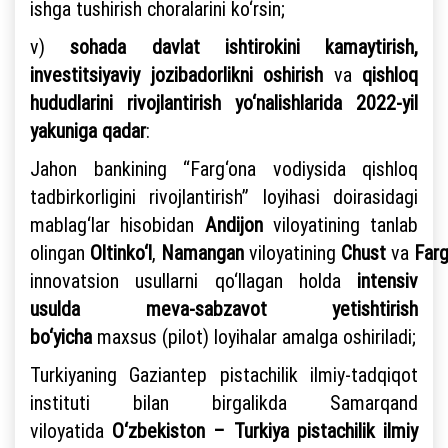
ishga tushirish choralarini ko‘rsin;
v)
sohada davlat ishtirokini kamaytirish,
investitsiyaviy jozibadorlikni oshirish
va
qishloq
hududlarini rivojlantirish yo‘nalishlarida 2022-yil
yakuniga qadar
:
Jahon bankining “Farg‘ona vodiysida qishloq
tadbirkorligini rivojlantirish” loyihasi doirasidagi
mablag‘lar hisobidan
Andijon
viloyatining tanlab
olingan
Oltinko‘l
,
Namangan
viloyatining
Chust
va
Farg
innovatsion usullarni qo‘llagan holda
intensiv
usulda meva-sabzavot yetishtirish
bo‘yicha
maxsus (pilot) loyihalar amalga oshiriladi;
Turkiyaning Gaziantep pistachilik ilmiy-tadqiqot
instituti bilan birgalikda Samarqand
viloyatida
O‘zbekiston – Turkiya pistachilik ilmiy