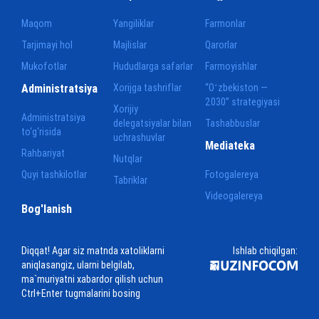
Maqom
Yangiliklar
Farmonlar
Tarjimayi hol
Majlislar
Qarorlar
Mukofotlar
Hududlarga safarlar
Farmoyishlar
Administratsiya
Xorijga tashriflar
“Oʻzbekiston —
2030” strategiyasi
Xorijiy
Administratsiya
delegatsiyalar bilan
Tashabbuslar
to‘g‘risida
uchrashuvlar
Mediateka
Rahbariyat
Nutqlar
Quyi tashkilotlar
Fotogalereya
Tabriklar
Videogalereya
Bog'lanish
Diqqat! Agar siz matnda xatoliklarni
Ishlab chiqilgan:
aniqlasangiz, ularni belgilab,
ma`muriyatni xabardor qilish uchun
Ctrl+Enter tugmalarini bosing