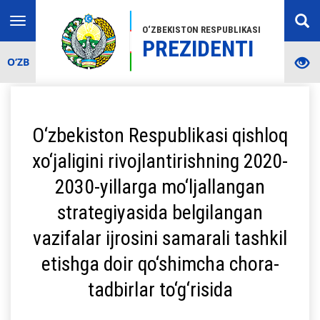
Toggle
O‘ZBEKISTON RESPUBLIKASI
navigation
PREZIDENTI
O‘ZB
O‘zbekiston Respublikasi qishloq
xo‘jaligini rivojlantirishning 2020-
2030-yillarga mo‘ljallangan
strategiyasida belgilangan
vazifalar ijrosini samarali tashkil
etishga doir qo‘shimcha chora-
tadbirlar to‘g‘risida