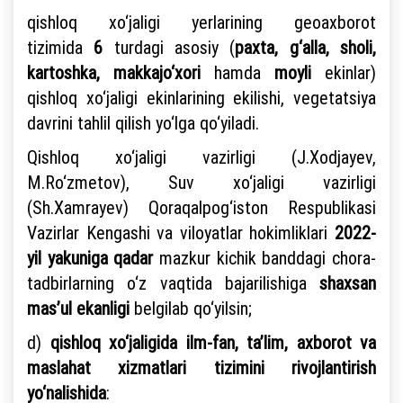
qishloq xo‘jaligi yerlarining geoaxborot
tizimida
6
turdagi asosiy (
paxta, g‘alla, sholi,
kartoshka, makkajo‘xori
hamda
moyli
ekinlar)
qishloq xo‘jaligi ekinlarining ekilishi, vegetatsiya
davrini tahlil qilish yo‘lga qo‘yiladi.
Qishloq xo‘jaligi vazirligi (J.Xodjayev,
M.Ro‘zmetov), Suv xo‘jaligi vazirligi
(Sh.Xamrayev) Qoraqalpog‘iston Respublikasi
Vazirlar Kengashi va viloyatlar hokimliklari
2022-
yil yakuniga qadar
mazkur kichik banddagi chora-
tadbirlarning o‘z vaqtida bajarilishiga
shaxsan
mas’ul ekanligi
belgilab qo‘yilsin;
d)
qishloq xo‘jaligida
ilm-fan, ta’lim, axborot va
maslahat xizmatlari tizimini rivojlantirish
yo‘nalishida
: