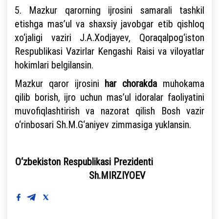
5. Mazkur qarorning ijrosini samarali tashkil
etishga mas’ul va shaxsiy javobgar etib qishloq
xo‘jaligi vaziri J.A.Xodjayev, Qoraqalpog‘iston
Respublikasi Vazirlar Kengashi Raisi va viloyatlar
hokimlari belgilansin.
Mazkur qaror ijrosini
har chorakda
muhokama
qilib borish, ijro uchun mas’ul idoralar faoliyatini
muvofiqlashtirish va nazorat qilish Bosh vazir
o‘rinbosari Sh.M.G‘aniyev zimmasiga yuklansin.
O‘zbekiston Respublikasi Prezidenti
Sh.MIRZIYOEV