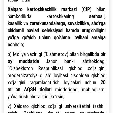
Xalqaro kartoshkachilik markazi
(CIP) bilan
hamkorlikda kartoshkaning
serhosil,
kasallik
va
zararkunandalarga, suvsizlikka, sho‘rga
chidamli navlari seleksiyasi hamda urug‘chiligini
yo‘lga qo‘yish uchun qo‘shma loyihani amalga
oshirsin;
b) Moliya vazirligi (T.Ishmetov) bilan birgalikda
bir
oy muddatda
Jahon banki ishtirokidagi
“O‘zbekiston Respublikasi qishloq xo‘jaligini
modernizatsiya qilish” loyihasi hisobidan qishloq
xo‘jaligini raqamlashtirish loyihalari uchun
20
million AQSH dollari
miqdoridagi mablag‘larni
yo‘naltirish choralarini ko‘rsin;
v) Xalqaro qishloq xo‘jaligi universitetini tashkil