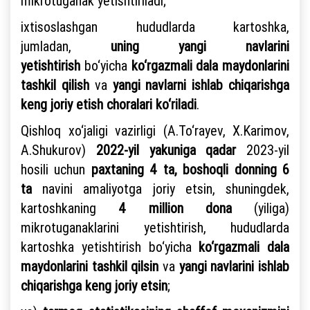
mikrotuganak yetishtiriladi;
ixtisoslashgan hududlarda kartoshka,
jumladan,
uning yangi navlarini
yetishtirish
bo‘yicha
ko‘rgazmali dala maydonlarini
tashkil qilish
va
yangi navlarni ishlab chiqarishga
keng joriy etish choralari ko‘riladi
.
Qishloq xo‘jaligi vazirligi (A.To‘rayev, X.Karimov,
A.Shukurov)
2022-yil yakuniga qadar
2023-yil
hosili uchun
paxtaning 4 ta, boshoqli donning 6
ta
navini amaliyotga joriy etsin, shuningdek,
kartoshkaning
4 million
dona
(yiliga)
mikrotuganaklarini yetishtirish, hududlarda
kartoshka yetishtirish bo‘yicha
ko‘rgazmali dala
maydonlarini tashkil qilsin
va
yangi navlarini ishlab
chiqarishga keng joriy etsin
;