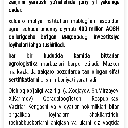
zanjirini yaratish yo‘nalishida
joriy yil yakuniga
qadar
:
xalqaro moliya institutlari mablag‘lari hisobidan
agrar sohada umumiy qiymati
400 million AQSH
dollarigacha bo‘lgan миқdор
dagi
investitsiya
loyihalari ishga tushiriladi
;
har bir hududda kamida bittadan
agrologistika
markazlari barpo etiladi. Mazkur
markazlarda
xalqaro bozorlarda tan olingan sifat
sertifikatlarini
olish imkoniyati yaratiladi.
Qishloq xo‘jaligi vazirligi (J.Xodjayev, Sh.Mirzayev,
X.Karimov) Qoraqalpog‘iston Respublikasi
Vazirlar Kengashi va viloyatlar hokimliklari bilan
birgalikda loyihalarni shakllantirish,
tashabbuskorlarni aniqlash va ularni o‘z vaqtida