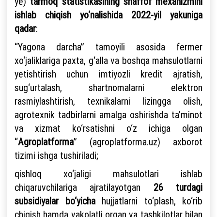
ye)
tarmoq statistikasining shaffof mexanizmini
ishlab chiqish yo‘nalishida
2022-yil yakuniga
qadar
:
“Yagona darcha” tamoyili asosida fermer
xo‘jaliklariga paxta, g‘alla va boshqa mahsulotlarni
yetishtirish uchun imtiyozli kredit ajratish,
sug‘urtalash, shartnomalarni elektron
rasmiylashtirish, texnikalarni lizingga olish,
agrotexnik tadbirlarni amalga oshirishda ta’minot
va xizmat ko‘rsatishni o‘z ichiga olgan
“
Agroplatforma
” (agroplatforma.uz) axborot
tizimi ishga tushiriladi;
qishloq xo‘jaligi mahsulotlari ishlab
chiqaruvchilariga ajratilayotgan
26 turdagi
subsidiyalar bo‘yicha
hujjatlarni to‘plash, ko‘rib
chiqish hamda vakolatli organ va tashkilotlar bilan