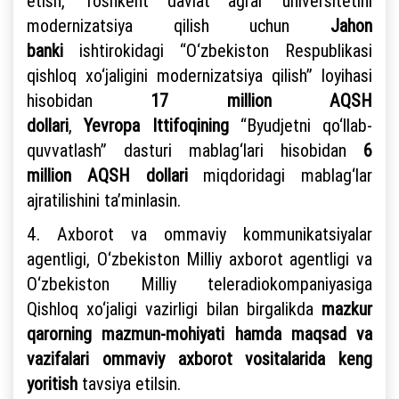
etish, Toshkent davlat agrar universitetini
modernizatsiya qilish uchun
Jahon
banki
ishtirokidagi “O‘zbekiston Respublikasi
qishloq xo‘jaligini modernizatsiya qilish” loyihasi
hisobidan
17 million AQSH
dollari
,
Yevropa
Ittifoqining
“Byudjetni qo‘llab-
quvvatlash” dasturi mablag‘lari hisobidan
6
million AQSH dollari
miqdoridagi mablag‘lar
ajratilishini ta’minlasin.
4. Axborot va ommaviy kommunikatsiyalar
agentligi, O‘zbekiston Milliy axborot agentligi va
O‘zbekiston Milliy teleradiokompaniyasiga
Qishloq xo‘jaligi vazirligi bilan birgalikda
mazkur
qarorning mazmun-mohiyati hamda maqsad va
vazifalari ommaviy axborot vositalarida keng
yoritish
tavsiya etilsin.