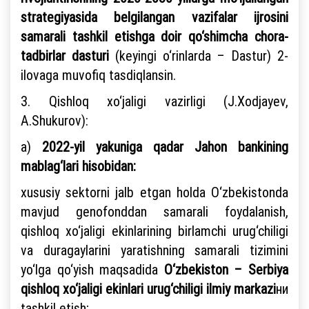
strategiyasida belgilangan vazifalar ijrosini
samarali tashkil etishga doir qo‘shimcha chora-
tadbirlar dasturi
(keyingi o‘rinlarda – Dastur) 2-
ilovaga muvofiq tasdiqlansin.
3. Qishloq xo‘jaligi vazirligi (J.Xodjayev,
A.Shukurov):
a)
2022-yil yakuniga qadar Jahon bankining
mablag‘lari hisobidan:
xususiy sektorni jalb etgan holda O‘zbekistonda
mavjud genofonddan samarali foydalanish,
qishloq xo‘jaligi ekinlarining birlamchi urug‘chiligi
va duragaylarini yaratishning samarali tizimini
yo‘lga qo‘yish maqsadida
O‘zbekiston – Serbiya
qishloq xo‘jaligi ekinlari urug‘chiligi ilmiy markazi
ни
tashkil etish;