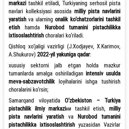
markazi
tashkil etiladi, Turkiyaning serhosil pista
navlari kolleksiyasi asosida
milliy pista navlarini
yaratish
va ularning
onalik ko‘chatzorlarini tashkil
etish
hamda
Nurobod tumanini pistachilikka
ixtisoslashtirish
choralari ko‘riladi.
Qishloq xo‘jaligi vazirligi (J.Xodjayev, X.Karimov,
A.Shukurov)
2022-yil yakuniga qadar
:
xususiy sektorni jalb etgan holda mazkur
tumanlarda amalga oshiriladigan
intensiv usulda
meva-sabzavotchilik
loyihalarini ishga tushirish
choralarini ko‘rsin;
Samarqand viloyatida
O‘zbekiston – Turkiya
pistachilik ilmiy markazi
ни tashkil etish,
milliy
pista navlarini yaratish
va
Nurobod tumanini
pistachilikka ixtisoslashtirish
yuzasidan Vazirlar