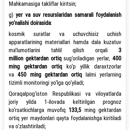
Mahkamasiga takliflar kiritsin;
g)
yer va suv resurslaridan samarali foydalanish
yo‘nalishi doirasida
:
kosmik suratlar va uchuvchisiz uchish
apparatlarining materiallari hamda dala kuzatuv
ma’lumotlarini tahlil qilish orqali
3
million gektardan ortiq
sug‘oriladigan yerlar,
400
ming gektardan ortiq
ko‘p yillik daraxtzorlar
va
450 ming gektardan ortiq
lalmi yerlarning
tizimli monitoringi yo‘lga qo‘yiladi;
Qoraqalpog‘iston Respublikasi va viloyatlarda
joriy yilda 1-ilovada keltirilgan prognoz
ko‘rsatkichlarga muvofiq
133,5
ming gektardan
ortiq yer maydonlari qayta foydalanishga kiritiladi
va o‘zlashtiriladi;