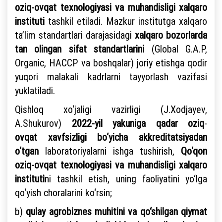
oziq-ovqat texnologiyasi va muhandisligi xalqaro
instituti
tashkil etiladi. Mazkur institutga xalqaro
ta’lim standartlari darajasidagi
xalqaro bozorlarda
tan olingan sifat standartlarini
(Global G.A.P,
Organic, HACCP va boshqalar) joriy etishga qodir
yuqori malakali kadrlarni tayyorlash vazifasi
yuklatiladi.
Qishloq xo‘jaligi vazirligi (J.Xodjayev,
A.Shukurov)
2022-yil yakuniga qadar
oziq
-
ovqat
xavfsizligi bo‘yicha akkreditatsiyadan
o‘tgan
laboratoriyalarni ishga tushirish,
Qo‘qon
oziq-ovqat texnologiyasi va muhandisligi xalqaro
instituti
ni tashkil etish, uning faoliyatini yo‘lga
qo‘yish choralarini ko‘rsin;
b)
qulay agrobiznes muhitini va qo‘shilgan qiymat