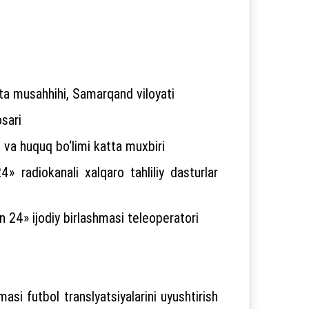
ta musahhihi, Samarqand viloyati
sari
t va huquq bo‘limi katta muxbiri
» radiokanali xalqaro tahliliy dasturlar
 24» ijodiy birlashmasi teleoperatori
asi futbol translyatsiyalarini uyushtirish