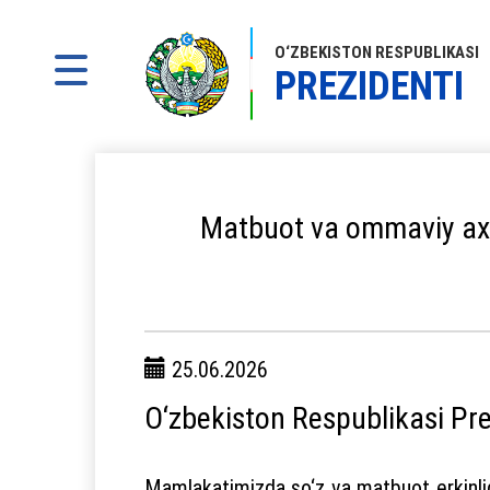
O‘ZBEKISTON RESPUBLIKASI
PREZIDENTI
Matbuot va ommaviy axbo
25.06.2026
O‘zbekiston Respublikasi Pr
Mamlakatimizda so‘z va matbuot erkinligin