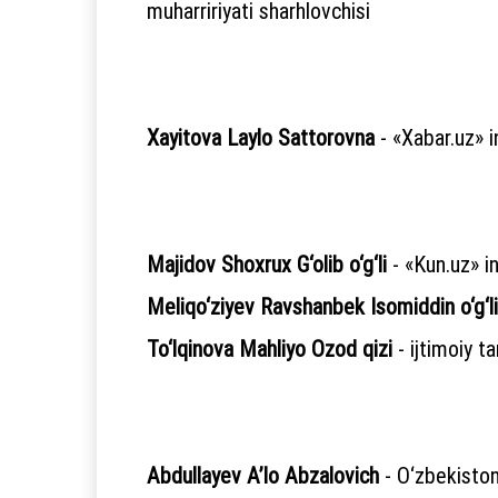
muharririyati sharhlovchisi
Xayitova Laylo Sattorovna
- «Xabar.uz» i
Majidov Shoxrux G‘olib o‘g‘li
- «Kun.uz» i
Meliqo‘ziyev Ravshanbek Isomiddin o‘g‘li
To‘lqinova Mahliyo Ozod qizi
- ijtimoiy t
Abdullayev A’lo Abzalovich
- O‘zbekiston