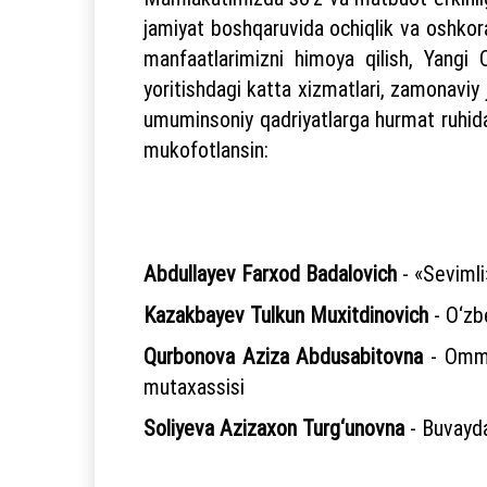
jamiyat boshqaruvida ochiqlik va oshkor
manfaatlarimizni himoya qilish, Yangi O
yoritishdagi katta xizmatlari, zamonaviy
umuminsoniy qadriyatlarga hurmat ruhida 
mukofotlansin:
Abdullayev Farxod Badalovich
- «Sevimli
Kazakbayev Tulkun Muxitdinovich
- O‘zbe
Qurbonova Aziza Abdusabitovna
- Ommav
mutaxassisi
Soliyeva Azizaxon Turg‘unovna
- Buvayda