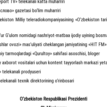
port TV» telekanali katta muharriri
лово» gazetasi bo‘lim muharriri
kiston Milliy teleradiokompaniyasining «O‘zbekiston tarixi»
fur G‘ulom nomidagi nashriyot-matbaa ijodiy uyining bosm
shlar ovozi» mas’uliyati cheklangan jamiyatining «HIT FM»
oiy tarmoqlardagi «Qurultoy» sahifasi asoschisi, bloger
axborot vositalari uchun kontent tayyorlash markazi yet
» telekanali prodyuseri
telekanali texnik direktorining o‘rinbosari
O‘zbekiston Respublikasi Prezidenti