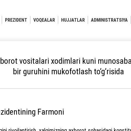
PREZIDENT
VOQEALAR
HUJJATLAR
ADMINISTRATSIYA
rot vositalari xodimlari kuni munosabat
bir guruhini mukofotlash to‘g‘risida
ezidentining Farmoni
i rivojlantirish, xalqimizning axborot sohasidagi konstitu