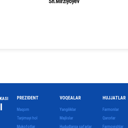
Sh.Mirziyoyev
PREZIDENT
VOQEALAR
HUJJATLAR
KASI
I
Maqom
Yangiliklar
Farmonlar
Tarjimayi hol
Majlislar
Qarorlar
Mukofotlar
Hududlarga safarlar
Farmoyishlar