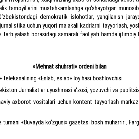
alik tamoyillarini mustahkamlashga qo‘shayotgan munosib 
‘zbekistondagi demokratik islohotlar, yangilanish jaray
 jurnalistika uchun yuqori malakali kadrlarni tayyorlash, 
tarbiyalash borasidagi samarali faoliyati hamda ijtimoiy h
«Mehnat shuhrati» ordeni bilan
» telekanalining «Eslab, eslab» loyihasi boshlovchisi
kiston Jurnalistlar uyushmasi a’zosi, yozuvchi va publitsi
iy axborot vositalari uchun kontent tayyorlash markazin
 tumani «Buvayda ko‘zgusi» gazetasi bosh muharriri, Farg‘