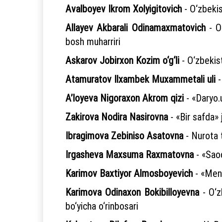
Avalboyev Ikrom Xolyigitovich
- O‘zbekis
Allayev Akbarali Odinamaxmatovich
- O‘
bosh muharriri
Askarov Jobirxon Kozim o‘g‘li
- O‘zbekis
Atamuratov Ilxambek Muxammetali uli
-
A’loyeva Nigoraxon Akrom qizi
- «Daryo.u
Zakirova Nodira Nasirovna
- «Bir safda» j
Ibragimova
Zebiniso
Asatovna
- Nurota 
Irgasheva Maxsuma Raxmatovna
- «Saod
Karimov Baxtiyor Almosboyevich
- «Meni
Karimova Odinaxon Bokibilloyevna
- O‘z
bo‘yicha o‘rinbosari