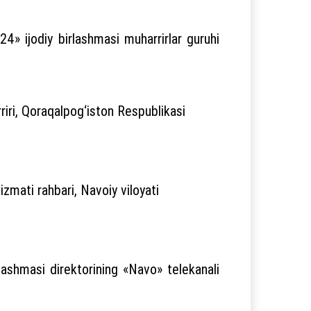
4» ijodiy birlashmasi muharrirlar guruhi
iri, Qoraqalpog‘iston Respublikasi
zmati rahbari, Navoiy viloyati
lashmasi direktorining «Navo» telekanali