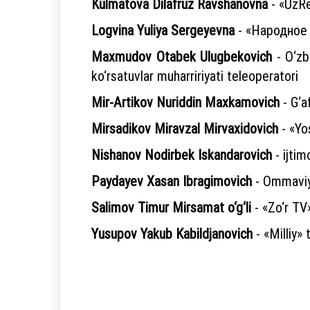
Kulmatova Dilafruz Ravshanovna
- «UzRe
Logvina Yuliya Sergeyevna
- «Народное с
Maxmudov Otabek Ulugbekovich
- O‘zbe
ko‘rsatuvlar muharririyati teleoperatori
Mir-Artikov Nuriddin Maxkamovich
- G‘a
Mirsadikov Miravzal Mirvaxidovich
- «Yo
Nishanov Nodirbek Iskandarovich
- ijtim
Paydayev Xasan Ibragimovich
- Ommaviy 
Salimov Timur Mirsamat o‘g‘li
- «Zo‘r TV
Yusupov Yakub Kabildjanovich
- «Milliy» 