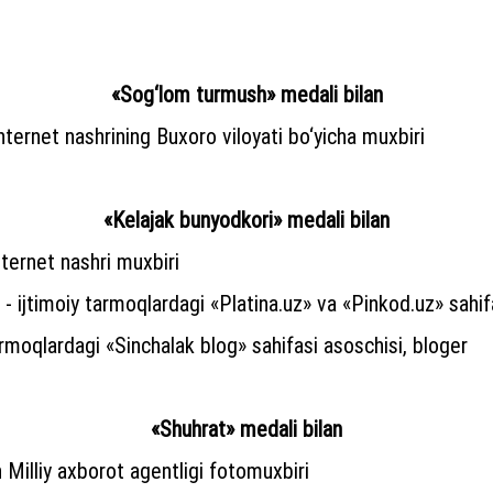
«Sog‘lom turmush» medali bilan
nternet nashrining Buxoro viloyati bo‘yicha muxbiri
«Kelajak bunyodkori» medali bilan
nternet nashri muxbiri
- ijtimoiy tarmoqlardagi «Platina.uz» va «Pinkod.uz» sahifa
armoqlardagi «Sinchalak blog» sahifasi asoschisi, bloger
«Shuhrat» medali bilan
 Milliy axborot agentligi fotomuxbiri