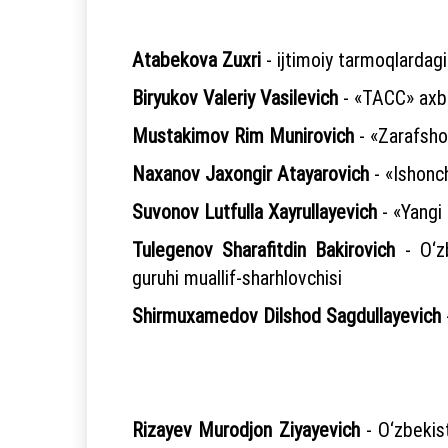
Atabekova Zuxri
- ijtimoiy tarmoqlardagi
Biryukov Valeriy Vasilevich
- «ТАСС» axbo
Mustakimov Rim Munirovich
- «Zarafsho
Naxanov Jaxongir Atayarovich
- «Ishonc
Suvonov Lutfulla Xayrullayevich
- «Yangi 
Tulegenov Sharafitdin Bakirovich
- O‘zb
guruhi muallif-sharhlovchisi
Shirmuxamedov Dilshod Sagdullayevich
Rizayev Murodjon Ziyayevich
- O‘zbekist