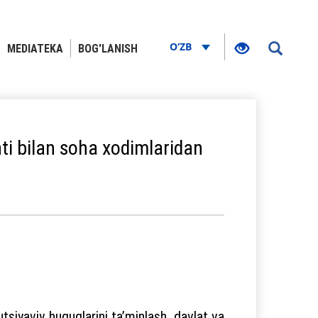
O‘ZB
MEDIATEKA
BOG'LANISH
i bilan soha xodimlaridan
tsiyaviy huquqlarini ta’minlash, davlat va