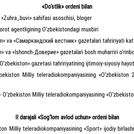
«Do‘stlik» ordeni bilan
 «Zuhra_buvi» sahifasi asoschisi, bloger
rot agentligining O‘zbekistondagi muxbiri
n» va «Самаркандский вестник» gazetalari tahririyati kat
h» va «Ishonch-Доверие» gazetalari bosh muharriri o‘rinbo
O‘zbekiston» gazetasi tahririyatining ijtimoiy-siyosiy hayo
ekiston Milliy teleradiokompaniyasining «O‘zbekiston 24
- O‘zbekiston Milliy teleradiokompaniyasining «O‘zbekiston
II darajali «Sog‘lom avlod uchun» ordeni bilan
on Milliy teleradiokompaniyasining «Sport» ijodiy birlashm