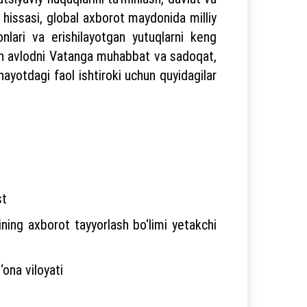
hissasi, global axborot maydonida milliy
onlari va erishilayotgan yutuqlarni keng
yosh avlodni Vatanga muhabbat va sadoqat,
ayotdagi faol ishtiroki uchun quyidagilar
st
ing axborot tayyorlash bo‘limi yetakchi
ona viloyati