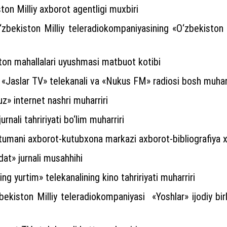
ton Milliy axborot agentligi muxbiri
zbekiston Milliy teleradiokompaniyasining «O‘zbekiston 2
ton mahallalari uyushmasi matbuot kotibi
 «Jaslar TV» telekanali va «Nukus FM» radiosi bosh muharr
z» internet nashri muharriri
urnali tahririyati bo‘lim muharriri
tumani axborot-kutubxona markazi axborot-bibliografiya xi
at» jurnali musahhihi
ng yurtim» telekanalining kino tahririyati muharriri
bekiston Milliy teleradiokompaniyasi «Yoshlar» ijodiy bir