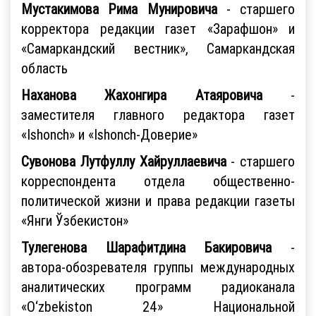
Мустакимова Рима Мунировича
- старшего
корректора редакции газет «Зарафшон» и
«Самаркандский вестник», Самаркандская
область
Наханова Жахонгира Атаяровича
-
заместителя главного редактора газет
«Ishonch» и «Ishonch-Доверие»
Сувонова Лутфуллу Хайруллаевича
- старшего
корреспондента отдела общественно-
политической жизни и права редакции газеты
«Янги Ўзбекистон»
Тулегенова Шарафитдина Бакировича
-
автора-обозревателя группы международных
аналитических программ радиоканала
«O‘zbekiston 24» Национальной