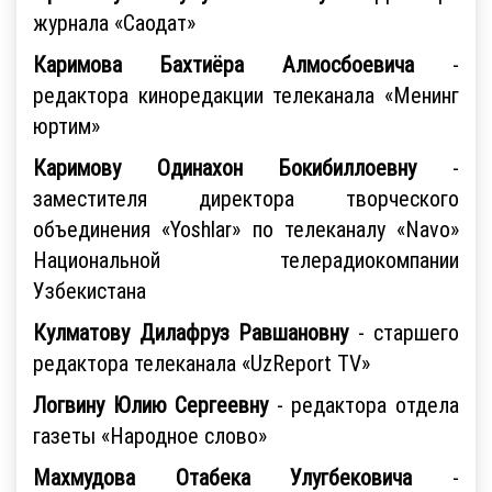
журнала «Саодат»
Каримова Бахтиёра Алмосбоевича
-
редактора киноредакции телеканала «Менинг
юртим»
Каримову Одинахон Бокибиллоевну
-
заместителя директора творческого
объединения «Yoshlar» по телеканалу «Navo»
Национальной телерадиокомпании
Узбекистана
Кулматову Дилафруз Равшановну
- старшего
редактора телеканала «UzReport TV»
Логвину Юлию Сергеевну
- редактора отдела
газеты «Народное слово»
Махмудова Отабека Улугбековича
-