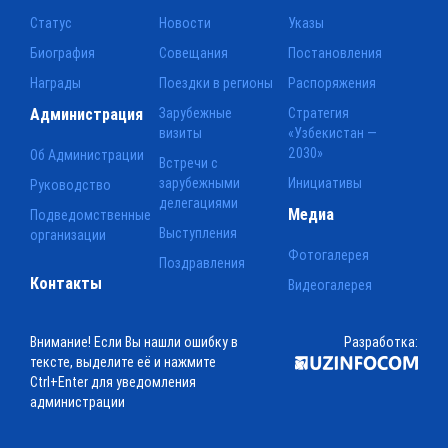
Статус
Новости
Указы
Биография
Совещания
Постановления
Награды
Поездки в регионы
Распоряжения
Администрация
Зарубежные
Стратегия
визиты
«Узбекистан —
2030»
Об Администрации
Встречи с
зарубежными
Инициативы
Руководство
делегациями
Медиа
Подведомственные
Выступления
организации
Фотогалерея
Поздравления
Контакты
Видеогалерея
Внимание! Если Вы нашли ошибку в
Разработка:
тексте, выделите её и нажмите
Ctrl+Enter для уведомления
администрации