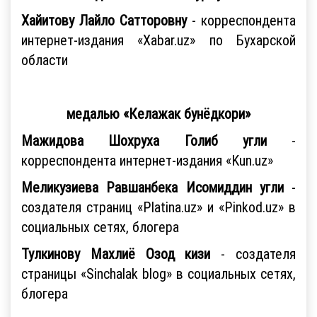
Хайитову Лайло Сатторовну
- корреспондента
интернет-издания «Xabar.uz» по Бухарской
области
медалью «Келажак бунёдкори»
Мажидова Шохруха Голиб угли
-
корреспондента интернет-издания «Kun.uz»
Меликузиева Равшанбека Исомиддин угли
-
создателя страниц «Platina.uz» и «Pinkod.uz» в
социальных сетях, блогера
Тулкинову Махлиё Озод кизи
- создателя
страницы «Sinchalak blog» в социальных сетях,
блогера