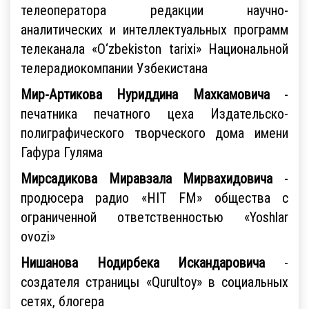
телеоператора редакции научно-
аналитических и интеллектуальных программ
телеканала «O‘zbekiston tarixi» Национальной
телерадиокомпании Узбекистана
Мир-Артикова Нуриддина Махкамовича
-
печатника печатного цеха Издательско-
полиграфического творческого дома имени
Гафура Гуляма
Мирсадикова Миравзала Мирвахидовича
-
продюсера радио «HIT FM» общества с
ограниченной ответственностью «Yoshlar
ovozi»
Нишанова Нодирбека Искандаровича
-
создателя страницы «Qurultoy» в социальных
сетях, блогера