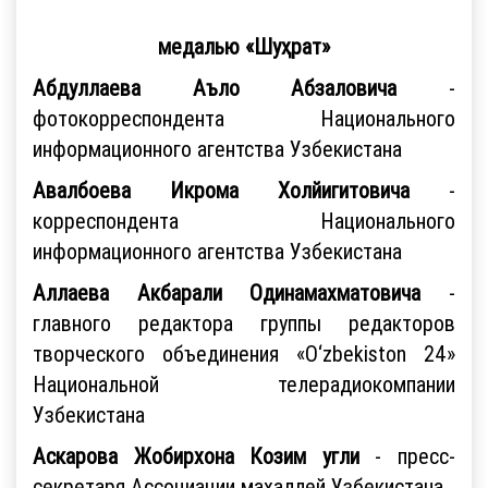
медалью «Шуҳрат»
Абдуллаева Аъло Абзаловича
-
фотокорреспондента Национального
информационного агентства Узбекистана
Авалбоева Икрома Холйигитовича
-
корреспондента Национального
информационного агентства Узбекистана
Аллаева Акбарали Одинамахматовича
-
главного редактора группы редакторов
творческого объединения «O‘zbekiston 24»
Национальной телерадиокомпании
Узбекистана
Аскарова Жобирхона Козим угли
- пресс-
секретаря Ассоциации махаллей Узбекистана