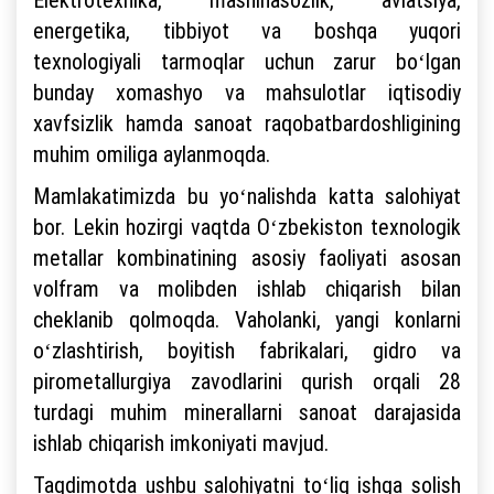
energetika, tibbiyot va boshqa yuqori
texnologiyali tarmoqlar uchun zarur boʻlgan
bunday xomashyo va mahsulotlar iqtisodiy
xavfsizlik hamda sanoat raqobatbardoshligining
muhim omiliga aylanmoqda.
Mamlakatimizda bu yoʻnalishda katta salohiyat
bor. Lekin hozirgi vaqtda Oʻzbekiston texnologik
metallar kombinatining asosiy faoliyati asosan
volfram va molibden ishlab chiqarish bilan
cheklanib qolmoqda. Vaholanki, yangi konlarni
oʻzlashtirish, boyitish fabrikalari, gidro va
pirometallurgiya zavodlarini qurish orqali 28
turdagi muhim minerallarni sanoat darajasida
ishlab chiqarish imkoniyati mavjud.
Taqdimotda ushbu salohiyatni toʻliq ishga solish