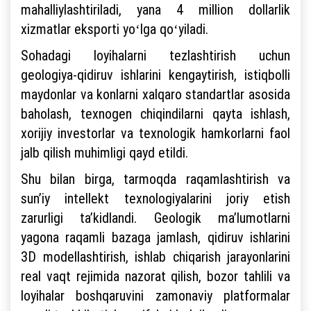
mahalliylashtiriladi, yana 4 million dollarlik
xizmatlar eksporti yoʻlga qoʻyiladi.
Sohadagi loyihalarni tezlashtirish uchun
geologiya-qidiruv ishlarini kengaytirish, istiqbolli
maydonlar va konlarni xalqaro standartlar asosida
baholash, texnogen chiqindilarni qayta ishlash,
xorijiy investorlar va texnologik hamkorlarni faol
jalb qilish muhimligi qayd etildi.
Shu bilan birga, tarmoqda raqamlashtirish va
sunʼiy intellekt texnologiyalarini joriy etish
zarurligi taʼkidlandi. Geologik maʼlumotlarni
yagona raqamli bazaga jamlash, qidiruv ishlarini
3D modellashtirish, ishlab chiqarish jarayonlarini
real vaqt rejimida nazorat qilish, bozor tahlili va
loyihalar boshqaruvini zamonaviy platformalar