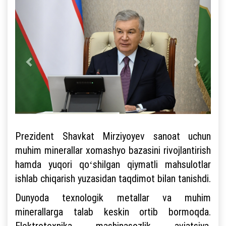
Prezident Shavkat Mirziyoyev sanoat uchun
muhim minerallar xomashyo bazasini rivojlantirish
hamda yuqori qoʻshilgan qiymatli mahsulotlar
ishlab chiqarish yuzasidan taqdimot bilan tanishdi.
Dunyoda texnologik metallar va muhim
minerallarga talab keskin ortib bormoqda.
Elektrotexnika, mashinasozlik, aviatsiya,