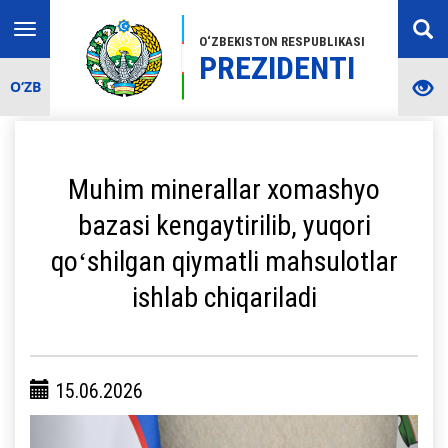
Toggle
O‘ZBEKISTON RESPUBLIKASI
navigation
PREZIDENTI
O‘ZB
Muhim minerallar xomashyo
bazasi kengaytirilib, yuqori
qoʻshilgan qiymatli mahsulotlar
ishlab chiqariladi
15.06.2026