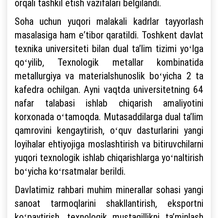
orqali tashkil etish vazifalari belgilandi.
Soha uchun yuqori malakali kadrlar tayyorlash
masalasiga ham eʼtibor qaratildi. Toshkent davlat
texnika universiteti bilan dual taʼlim tizimi yoʻlga
qoʻyilib, Texnologik metallar kombinatida
metallurgiya va materialshunoslik boʻyicha 2 ta
kafedra ochilgan. Ayni vaqtda universitetning 64
nafar talabasi ishlab chiqarish amaliyotini
korxonada oʻtamoqda. Mutasaddilarga dual taʼlim
qamrovini kengaytirish, oʻquv dasturlarini yangi
loyihalar ehtiyojiga moslashtirish va bitiruvchilarni
yuqori texnologik ishlab chiqarishlarga yoʻnaltirish
boʻyicha koʻrsatmalar berildi.
Davlatimiz rahbari muhim minerallar sohasi yangi
sanoat tarmoqlarini shakllantirish, eksportni
koʻpaytirish, texnologik mustaqillikni taʼminlash