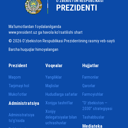
O‘ZBEKISTON RESPUBLIKASI
PREZIDENTI
Ma'lumotlardan foydalanilganda
www.president.uz ga havola ko‘rsatilishi shart
© 2026 O‘zbekiston Respublikasi Prezidentining rasmiy veb-sayti
Barcha huquqlar himoyalangan
Prezident
Voqealar
Hujjatlar
Maqom
Yangiliklar
Farmonlar
Tarjimayi hol
Majlislar
Qarorlar
Mukofotlar
Hududlarga safarlar
Farmoyishlar
Administratsiya
Xorijga tashriflar
“Oʻzbekiston —
2030” strategiyasi
Xorijiy
Administratsiya
delegatsiyalar bilan
Tashabbuslar
to‘g‘risida
uchrashuvlar
Mediateka