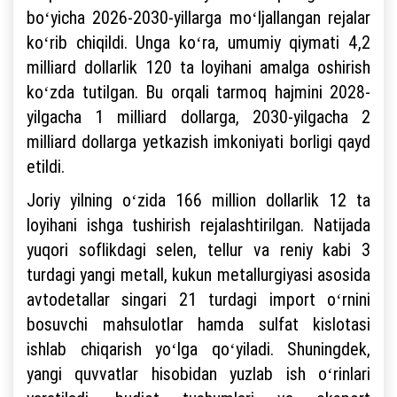
boʻyicha 2026-2030-yillarga moʻljallangan rejalar
koʻrib chiqildi. Unga koʻra, umumiy qiymati 4,2
milliard dollarlik 120 ta loyihani amalga oshirish
koʻzda tutilgan. Bu orqali tarmoq hajmini 2028-
yilgacha 1 milliard dollarga, 2030-yilgacha 2
milliard dollarga yetkazish imkoniyati borligi qayd
etildi.
Joriy yilning oʻzida 166 million dollarlik 12 ta
loyihani ishga tushirish rejalashtirilgan. Natijada
yuqori soflikdagi selen, tellur va reniy kabi 3
turdagi yangi metall, kukun metallurgiyasi asosida
avtodetallar singari 21 turdagi import oʻrnini
bosuvchi mahsulotlar hamda sulfat kislotasi
ishlab chiqarish yoʻlga qoʻyiladi. Shuningdek,
yangi quvvatlar hisobidan yuzlab ish oʻrinlari