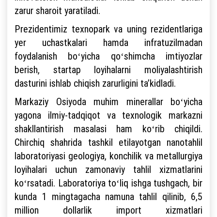
zarur sharoit yaratiladi.
Prezidentimiz texnopark va uning rezidentlariga
yer uchastkalari hamda infratuzilmadan
foydalanish boʻyicha qoʻshimcha imtiyozlar
berish, startap loyihalarni moliyalashtirish
dasturini ishlab chiqish zarurligini taʼkidladi.
Markaziy Osiyoda muhim minerallar boʻyicha
yagona ilmiy-tadqiqot va texnologik markazni
shakllantirish masalasi ham koʻrib chiqildi.
Chirchiq shahrida tashkil etilayotgan nanotahlil
laboratoriyasi geologiya, konchilik va metallurgiya
loyihalari uchun zamonaviy tahlil xizmatlarini
koʻrsatadi. Laboratoriya toʻliq ishga tushgach, bir
kunda 1 mingtagacha namuna tahlil qilinib, 6,5
million dollarlik import xizmatlari