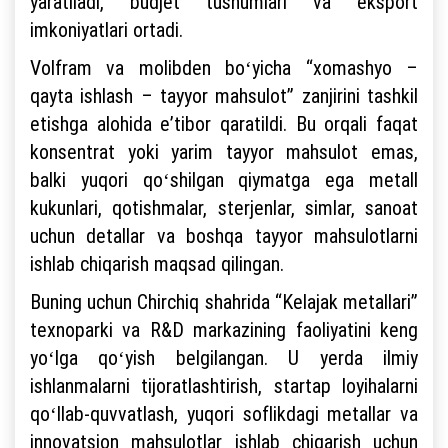
yaratiladi, budjet tushumlari va eksport
imkoniyatlari ortadi.
Volfram va molibden boʻyicha “xomashyo –
qayta ishlash – tayyor mahsulot” zanjirini tashkil
etishga alohida eʼtibor qaratildi. Bu orqali faqat
konsentrat yoki yarim tayyor mahsulot emas,
balki yuqori qoʻshilgan qiymatga ega metall
kukunlari, qotishmalar, sterjenlar, simlar, sanoat
uchun detallar va boshqa tayyor mahsulotlarni
ishlab chiqarish maqsad qilingan.
Buning uchun Chirchiq shahrida “Kelajak metallari”
texnoparki va R&D markazining faoliyatini keng
yoʻlga qoʻyish belgilangan. U yerda ilmiy
ishlanmalarni tijoratlashtirish, startap loyihalarni
qoʻllab-quvvatlash, yuqori soflikdagi metallar va
innovatsion mahsulotlar ishlab chiqarish uchun