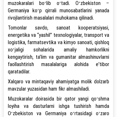
muzokaralari boʻlib oʻtadi. Oʻzbekiston –
Germaniya koʻp qirrali munosabatlarini yanada
rivojlantirish masalalari muhokama qilinadi.
Tomonlar savdo, sanoat kooperatsiyasi,
energetika va “yashil” texnologiyalar, transport va
logistika, farmatsevtika va kimyo sanoati, qishloq
xoʻjaligi sohalarida amaliy hamkorlikni
kengaytirish, taʼlim va gumanitar almashinuvlarni
faollashtirish masalalariga alohida eʼtibor
qaratadilar.
Xalqaro va mintaqaviy ahamiyatga molik dolzarb
mavzular yuzasidan ham fikr almashiladi.
Muzokaralar doirasida bir qator yangi qoʻshma
loyiha va dasturlarni ishga tushirish hamda
Oʻzbekiston va Germaniya oʻrtasidagi oʻzaro