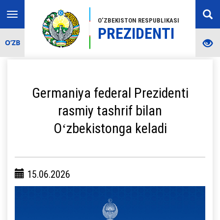
Toggle
O‘ZBEKISTON RESPUBLIKASI
navigation
PREZIDENTI
O‘ZB
Germaniya federal Prezidenti
rasmiy tashrif bilan
Oʻzbekistonga keladi
15.06.2026