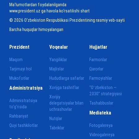
Ma'lumotlardan foydalanilganda
www.president.uz ga havola ko‘rsatilishi shart
© 2026 O‘zbekiston Respublikasi Prezidentining rasmiy veb-sayti
Barcha huquqlar himoyalangan
Prezident
Voqealar
Hujjatlar
Maqom
Yangiliklar
Farmonlar
Tarjimayi hol
Majlislar
Qarorlar
Mukofotlar
Hududlarga safarlar
Farmoyishlar
Administratsiya
Xorijga tashriflar
“Oʻzbekiston —
2030” strategiyasi
Xorijiy
Administratsiya
delegatsiyalar bilan
Tashabbuslar
to‘g‘risida
uchrashuvlar
Mediateka
Rahbariyat
Nutqlar
Quyi tashkilotlar
Fotogalereya
Tabriklar
Videogalereya