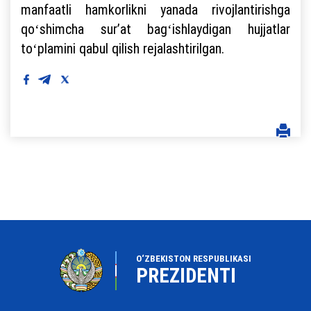
manfaatli hamkorlikni yanada rivojlantirishga
qoʻshimcha surʼat bagʻishlaydigan hujjatlar
toʻplamini qabul qilish rejalashtirilgan.
O‘ZBEKISTON RESPUBLIKASI
PREZIDENTI